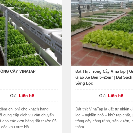
RỒNG CÂY VINATAP
Đất Thịt Trồng Cây VinaTap | G
Giao Xe Ben 5–25m³ | Đất Sạch
Sàng Lọc
Giá:
Liên hệ
Giá:
Liên hệ
 kiệm chi phí cho khách hàng,
Đất thịt VinaTap là đất tự nhiên 
ôi cung cấp dịch vụ vận chuyển
lọc – nghiền nhỏ – khử tạp chất,
í cho các đơn hàng đặt trước 05
trồng cây công trình, sân vườn, 
i các khu vực Hà...
thảm...