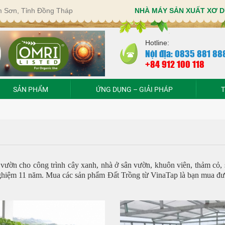
im Sơn, Tỉnh Đồng Tháp
NHÀ MÁY SẢN XUẤT XƠ D
Hotline:
Nội địa: 0835 881 88
+84 912 100 118
SẢN PHẨM
ỨNG DỤNG – GIẢI PHÁP
T
 vườn cho công trình cây xanh, nhà ở sân vườn, khuôn viên, thảm cỏ, s
nghiệm 11 năm. Mua các sản phẩm Đất Trồng từ VinaTap là bạn mua được