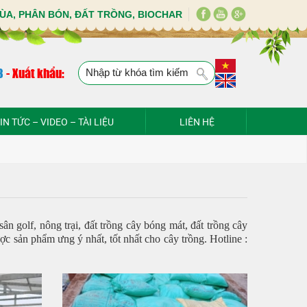
ÙA, PHÂN BÓN, ĐẤT TRỒNG, BIOCHAR
8
-
Xuất khẩu:
IN TỨC – VIDEO – TÀI LIỆU
LIÊN HỆ
ân golf, nông trại, đất trồng cây bóng mát, đất trồng cây
 sản phẩm ưng ý nhất, tốt nhất cho cây trồng. Hotline :