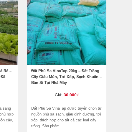
iá Rẻ –
Đất Phù Sa VinaTap 20kg – Đất Trồng
 Đã
Cây Giàu Mùn, Tơi Xốp, Sạch Khuẩn –
Bán Sỉ Tại Nhà Máy
Giá:
30.000₫
đã sàng
Đất Phù Sa VinaTap được tuyển chọn từ
 phù hợp
nguồn phù sa sạch, giàu dinh dưỡng, tơi
bồn cây,
xốp, thích hợp cho tất cả các loại cây
trồng. Sản phẩm...