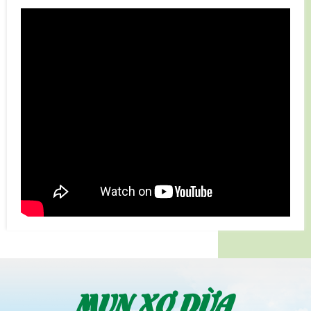
MỤN XƠ DỪA