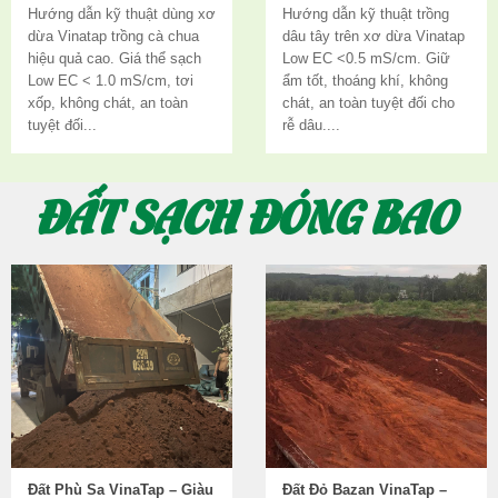
Hướng dẫn kỹ thuật dùng xơ
Hướng dẫn kỹ thuật trồng
dừa Vinatap trồng cà chua
dâu tây trên xơ dừa Vinatap
hiệu quả cao. Giá thể sạch
Low EC <0.5 mS/cm. Giữ
Low EC < 1.0 mS/cm, tơi
ẩm tốt, thoáng khí, không
xốp, không chát, an toàn
chát, an toàn tuyệt đối cho
tuyệt đối...
rễ dâu....
ĐẤT SẠCH ĐÓNG BAO
Đất Phù Sa VinaTap – Giàu
Đất Đỏ Bazan VinaTap –