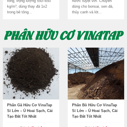
rỗng, trọng lượng 550–650
nước tuyệt vời. Chuyên
kg/m³, dùng thay đá 1x2
dùng cho bonsai, sen đá,
trong bê tông...
thủy canh và lót...
PHÂN HỮU CƠ VINATAP
Phân Gà Hữu Cơ VinaTap
Phân Bò Hữu Cơ VinaTap
Sỉ Lớn – Ủ Hoai Sạch, Cải
Sỉ Lớn – Ủ Hoai Sạch, Cải
Tạo Đất Tốt Nhất
Tạo Đất Tốt Nhất