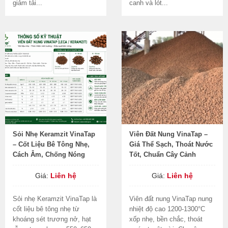
giảm tải...
canh và lót...
Sỏi Nhẹ Keramzit VinaTap
Viên Đất Nung VinaTap –
– Cốt Liệu Bê Tông Nhẹ,
Giá Thể Sạch, Thoát Nước
Cách Âm, Chống Nóng
Tốt, Chuẩn Cây Cảnh
Giá:
Liên hệ
Giá:
Liên hệ
Sỏi nhẹ Keramzit VinaTap là
Viên đất nung VinaTap nung
cốt liệu bê tông nhẹ từ
nhiệt độ cao 1200-1300°C
khoáng sét trương nở, hạt
xốp nhẹ, bền chắc, thoát