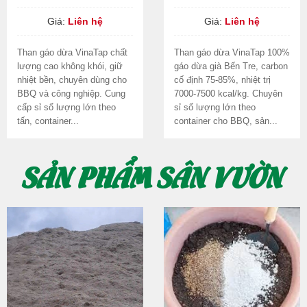
Giá:
Liên hệ
Giá:
Liên hệ
Than gáo dừa VinaTap chất
Than gáo dừa VinaTap 100%
lượng cao không khói, giữ
gáo dừa già Bến Tre, carbon
nhiệt bền, chuyên dùng cho
cố định 75-85%, nhiệt trị
BBQ và công nghiệp. Cung
7000-7500 kcal/kg. Chuyên
cấp sỉ số lượng lớn theo
sỉ số lượng lớn theo
tấn, container...
container cho BBQ, sản...
SẢN PHẨM SÂN VƯỜN