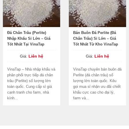
Đá Chân Trâu (Perlite)
Bán Buôn Đá Perlite (Đá
Nhập Khẩu Sỉ Lớn – Giá
Chân Trâu) Sỉ Lớn – Giá
Tốt Nhất Tại VinaTap
Tốt Nhất Từ Kho VinaTap
Giá:
Liên hệ
Giá:
Liên hệ
VinaTap – Nhà nhập khẩu và
VinaTap chuyên bán buôn đá
phân phối trực tiếp đá chân
Perlite (đá chân trâu) số
trâu (Perlite) số lượng lớn
lượng lớn toàn quốc. Kêu
toàn quốc. Cung cấp sỉ giá
gọi mua sỉ nhận ưu đãi chiết
cạnh tranh cho farm, nhà
khấu cực cao cho đại lý,
kính...
farm và...