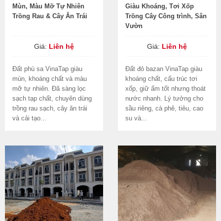
Mùn, Màu Mỡ Tự Nhiên
Giàu Khoáng, Tơi Xốp
Trồng Rau & Cây Ăn Trái
Trồng Cây Công trình, Sân
Vườn
Giá:
Liên hệ
Giá:
Liên hệ
Đất phù sa VinaTap giàu
Đất đỏ bazan VinaTap giàu
mùn, khoáng chất và màu
khoáng chất, cấu trúc tơi
mỡ tự nhiên. Đã sàng lọc
xốp, giữ ẩm tốt nhưng thoát
sạch tạp chất, chuyên dùng
nước nhanh. Lý tưởng cho
trồng rau sạch, cây ăn trái
sầu riêng, cà phê, tiêu, cao
và cải tạo...
su và...