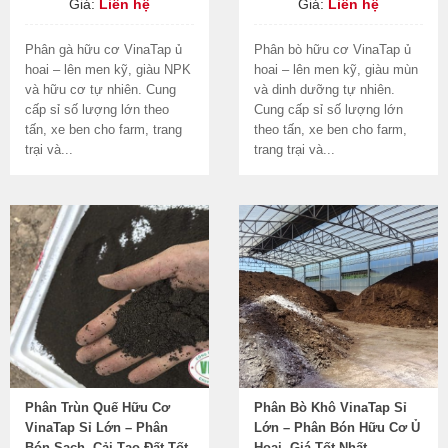
Giá:
Liên hệ
Giá:
Liên hệ
Phân gà hữu cơ VinaTap ủ
Phân bò hữu cơ VinaTap ủ
hoai – lên men kỹ, giàu NPK
hoai – lên men kỹ, giàu mùn
và hữu cơ tự nhiên. Cung
và dinh dưỡng tự nhiên.
cấp sỉ số lượng lớn theo
Cung cấp sỉ số lượng lớn
tấn, xe ben cho farm, trang
theo tấn, xe ben cho farm,
trại và...
trang trại và...
Phân Trùn Quế Hữu Cơ
Phân Bò Khô VinaTap Sỉ
VinaTap Sỉ Lớn – Phân
Lớn – Phân Bón Hữu Cơ Ủ
Bón Sạch, Cải Tạo Đất Tốt
Hoai, Giá Tốt Nhất