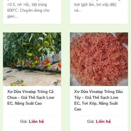
<0.5, nở >6L, tiệt trùng
trọt (giữ ẩm, tơi xốp đất)
600°C. Chuyên dùng cho
và...
gieo...
Xơ Dừa Vinatap Trồng Cà
Xơ Dừa Vinatap Trồng Dâu
Chua – Giá Thể Sạch Low
Tây – Giá Thể Sạch Low
EC, Năng Suất Cao
EC, Tơi Xốp, Năng Suất
Cao
Giá:
Liên hệ
Giá:
Liên hệ