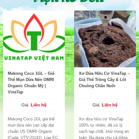
Mekong Coco 1GL – Giá
Xơ Dừa Hữu Cơ VinaTap –
Thể Mụn Dừa Nén OMRI
Giá Thể Trồng Cây & Lót
Organic Chuẩn Mỹ |
Chuồng Chăn Nuôi
VinaTap
Giá:
Liên hệ
Giá:
Liên hệ
Mekong Coco 1GL giá thể
Xơ dừa hữu cơ VinaTap
mụn dừa nén cao cấp đạt
100% tự nhiên, đã xử lý
chuẩn US OMRI Organic
sạch tạp chất, khử trùng an
(Code: VTV-21141). Low EC
toàn. Đa dụng cho cả trồng