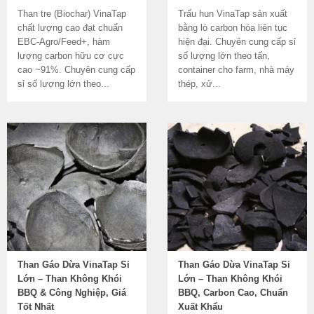
Than tre (Biochar) VinaTap
Trấu hun VinaTap sản xuất
chất lượng cao đạt chuẩn
bằng lò carbon hóa liên tục
EBC-Agro/Feed+, hàm
hiện đại. Chuyên cung cấp sỉ
lượng carbon hữu cơ cực
số lượng lớn theo tấn,
cao ~91%. Chuyên cung cấp
container cho farm, nhà máy
sỉ số lượng lớn theo...
thép, xử...
Than Gáo Dừa VinaTap Sỉ
Than Gáo Dừa VinaTap Sỉ
Lớn – Than Không Khói
Lớn – Than Không Khói
BBQ & Công Nghiệp, Giá
BBQ, Carbon Cao, Chuẩn
Tốt Nhất
Xuất Khẩu