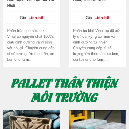
Nhất
Giá:
Liên hệ
Giá:
Liên hệ
Phân trùn quế hữu cơ
Phân bò khô VinaTap đã xử
VinaTap nguyên chất 100%,
lý ủ hoai kỹ, giàu mùn và
giàu dinh dưỡng và vi sinh
dinh dưỡng tự nhiên.
vật có lợi. Chuyên cung cấp
Chuyên cung cấp sỉ số
sỉ số lượng lớn theo tấn, xe
lượng lớn theo tấn, xe ben,
ben cho farm,...
container cho farm,...
PALLET THÂN THIỆN
MÔI TRƯỜNG