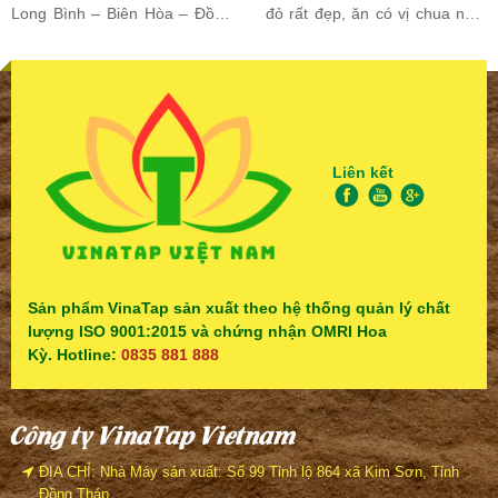
Long Bình – Biên Hòa – Đồng
đỏ rất đẹp, ăn có vị chua nhẹ.
Nai và Yên Mỹ – Thanh Trì –
Người ta hay dùng làm các
Hà Nội. Sản phẩm giúp đất tơi
món canh chua hoặc salad.
xốp, giữ...
Ngày nay cà chua không...
Liên kết
Sản phẩm VinaTap sản xuất theo hệ thống quản lý chất
lượng ISO 9001:2015 và chứng nhận OMRI Hoa
Kỳ. Hotline:
0835 881 888
Công ty VinaTap Vietnam
ĐỊA CHỈ: Nhà Máy sản xuất: Số 99 Tỉnh lộ 864 xã Kim Sơn, Tỉnh
Đồng Tháp