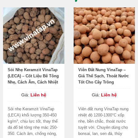
Sỏi Nhẹ Keramzit VinaTap
Viên Đất Nung VinaTap –
(LECA) – Cốt Liệu Bê Tông
Giá Thể Sạch, Thoát Nước
Nhẹ, Cách Âm, Cách Nhiệt
Tốt Cho Cây Trồng
Giá:
Liên hệ
Giá:
Liên hệ
Sỏi nhẹ Keramzit VinaTap
Viên đất nung VinaTap nung
(LECA) khối lượng 350-450
nhiệt độ 1200-1300°C xốp
kg/m³, chịu lực tốt, thay thế
nhẹ, bền chắc, thoát nước
đá đổ bê tông nhẹ mác 250-
tuyệt vời. Chuyên dùng cho
350. Cách âm, chống nóng,
bonsai, lan, sen đá, thủy