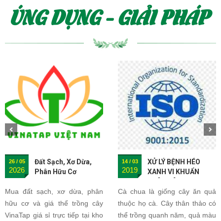
ÚNG DỤNG - GIẢI PHÁP
Đất Sạch, Xơ Dừa,
XỬ LÝ BỆNH HÉO
26 / 05
14 / 03
2026
2019
Phân Hữu Cơ
XANH VI KHUẨN
VinaTap Giá Sỉ Tại
TRÊN CÂY
Mua đất sạch, xơ dừa, phân
nhà máy Đồng Tháp,
Cà chua là giống cây ăn quả
Kho Đồng Nai, Hà Nội
hữu cơ và giá thể trồng cây
thuộc họ cà. Cây thân thảo có
VinaTap giá sỉ trực tiếp tại kho
thể trồng quanh năm, quả màu