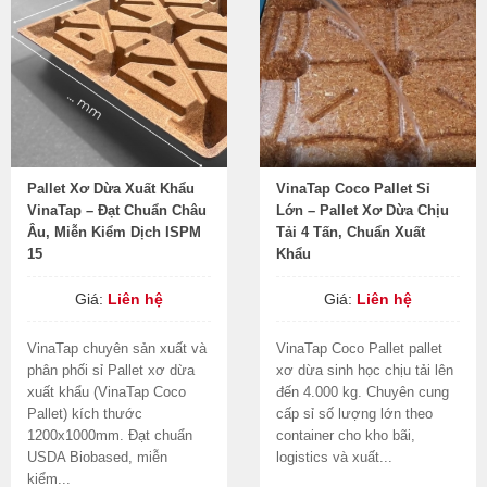
Pallet Xơ Dừa Xuất Khẩu
VinaTap Coco Pallet Sỉ
VinaTap – Đạt Chuẩn Châu
Lớn – Pallet Xơ Dừa Chịu
Âu, Miễn Kiểm Dịch ISPM
Tải 4 Tấn, Chuẩn Xuất
15
Khẩu
Giá:
Liên hệ
Giá:
Liên hệ
VinaTap chuyên sản xuất và
VinaTap Coco Pallet pallet
phân phối sỉ Pallet xơ dừa
xơ dừa sinh học chịu tải lên
xuất khẩu (VinaTap Coco
đến 4.000 kg. Chuyên cung
Pallet) kích thước
cấp sỉ số lượng lớn theo
1200x1000mm. Đạt chuẩn
container cho kho bãi,
USDA Biobased, miễn
logistics và xuất...
kiểm...