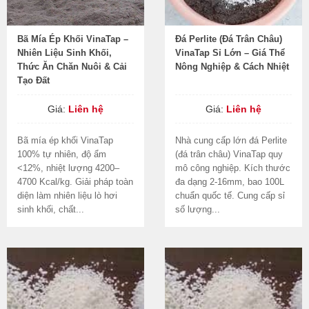
Bã Mía Ép Khối VinaTap –
Đá Perlite (Đá Trân Châu)
Nhiên Liệu Sinh Khối,
VinaTap Sỉ Lớn – Giá Thể
Thức Ăn Chăn Nuôi & Cải
Nông Nghiệp & Cách Nhiệt
Tạo Đất
Giá:
Liên hệ
Giá:
Liên hệ
Bã mía ép khối VinaTap
Nhà cung cấp lớn đá Perlite
100% tự nhiên, độ ẩm
(đá trân châu) VinaTap quy
<12%, nhiệt lượng 4200–
mô công nghiệp. Kích thước
4700 Kcal/kg. Giải pháp toàn
đa dạng 2-16mm, bao 100L
diện làm nhiên liệu lò hơi
chuẩn quốc tế. Cung cấp sỉ
sinh khối, chất...
số lượng...