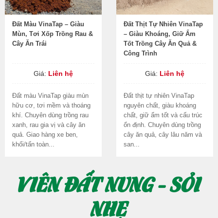
Đất Màu VinaTap – Giàu
Đất Thịt Tự Nhiên VinaTap
Mùn, Tơi Xốp Trồng Rau &
– Giàu Khoáng, Giữ Ẩm
Cây Ăn Trái
Tốt Trồng Cây Ăn Quả &
Công Trình
Giá:
Liên hệ
Giá:
Liên hệ
Đất màu VinaTap giàu mùn
Đất thịt tự nhiên VinaTap
hữu cơ, tơi mềm và thoáng
nguyên chất, giàu khoáng
khí. Chuyên dùng trồng rau
chất, giữ ẩm tốt và cấu trúc
xanh, rau gia vị và cây ăn
ổn định. Chuyên dùng trồng
quả. Giao hàng xe ben,
cây ăn quả, cây lâu năm và
khối/tấn toàn...
san...
VIÊN ĐẤT NUNG - SỎI
NHẸ