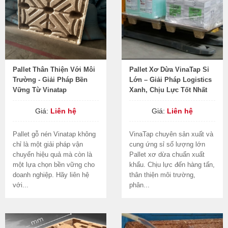
Pallet Thân Thiện Với Môi
Pallet Xơ Dừa VinaTap Sỉ
Trường - Giải Pháp Bền
Lớn – Giải Pháp Logistics
Vững Từ Vinatap
Xanh, Chịu Lực Tốt Nhất
Giá:
Liên hệ
Giá:
Liên hệ
Pallet gỗ nén Vinatap không
VinaTap chuyên sản xuất và
chỉ là một giải pháp vận
cung ứng sỉ số lượng lớn
chuyển hiệu quả mà còn là
Pallet xơ dừa chuẩn xuất
một lựa chọn bền vững cho
khẩu. Chịu lực đến hàng tấn,
doanh nghiệp. Hãy liên hệ
thân thiện môi trường,
với...
phân...