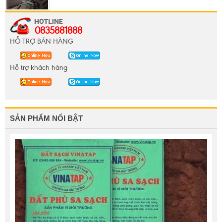
0835881888
HỖ TRỢ BÁN HÀNG
Hỗ trợ khách hàng
SẢN PHẨM NỔI BẬT