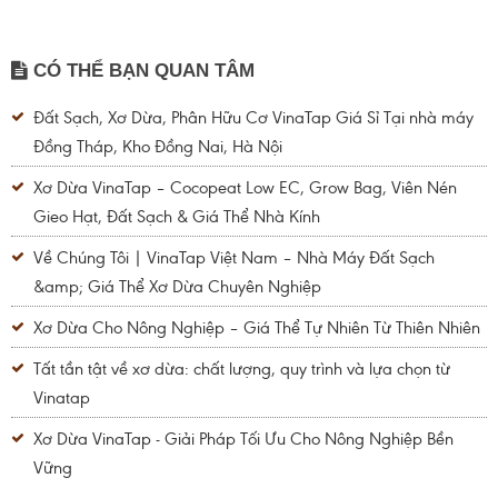
CÓ THỂ BẠN QUAN TÂM
Đất Sạch, Xơ Dừa, Phân Hữu Cơ VinaTap Giá Sỉ Tại nhà máy
Đồng Tháp, Kho Đồng Nai, Hà Nội
Xơ Dừa VinaTap – Cocopeat Low EC, Grow Bag, Viên Nén
Gieo Hạt, Đất Sạch & Giá Thể Nhà Kính
Về Chúng Tôi | VinaTap Việt Nam – Nhà Máy Đất Sạch
&amp; Giá Thể Xơ Dừa Chuyên Nghiệp
Xơ Dừa Cho Nông Nghiệp – Giá Thể Tự Nhiên Từ Thiên Nhiên
Tất tần tật về xơ dừa: chất lượng, quy trình và lựa chọn từ
Vinatap
Xơ Dừa VinaTap - Giải Pháp Tối Ưu Cho Nông Nghiệp Bền
Vững