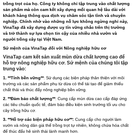
trồng trọt của họ. Công ty không chỉ tập trung vào chất lượng
sản phẩm mà còn cam kết xây dựng mối quan hệ lâu dài với
khách hàng thông qua dịch vụ chăm sóc tận tình và chuyên
nghiệp. Chính nhờ vào những nỗ lực không ngừng nghỉ này,
VinaTap đã xây dựng được uy tín vững chắc trên thị trường
và trở thành sự lựa chọn tin cậy của nhiều nhà vườn và
người trồng cây tại Việt Nam.
Sứ mệnh của VinaTap đối với Nông nghiệp hữu cơ
VinaTap cam kết sản xuất mùn dừa chất lượng cao để
hỗ trợ nông nghiệp hữu cơ. Sứ mệnh của chúng tôi tập
trung vào:
1. **Tính bền vững**
: Sử dụng các biện pháp thân thiện với môi
trường và các sản phẩm phụ từ dừa có thể tái tạo để giảm thiểu
chất thải và thúc đẩy nông nghiệp bền vững.
2. **Đảm bảo chất lượng**
: Cung cấp mùn dừa cao cấp đáp ứng
các tiêu chuẩn quốc tế, đảm bảo điều kiện sinh trưởng tối ưu cho
cây trồng hữu cơ.
3. **Hỗ trợ các biện pháp hữu cơ**:
Cung cấp cho người làm
vườn và nông dân giá thể trồng trọt tự nhiên, không chứa hóa chất
để thúc đẩy hệ sinh thái lành mạnh hơn.