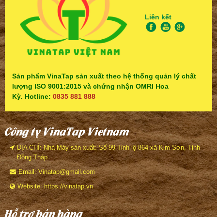
Liên kết
Sản phẩm VinaTap sản xuất theo hệ thống quản lý chất
lượng ISO 9001:2015 và chứng nhận OMRI Hoa
Kỳ. Hotline:
0835 881 888
Công ty VinaTap Vietnam
ĐỊA CHỈ: Nhà Máy sản xuất: Số 99 Tỉnh lộ 864 xã Kim Sơn, Tỉnh
Đồng Tháp
Email: Vinatap@gmail.com
Website: https://vinatap.vn
Hỗ trợ bán hàng