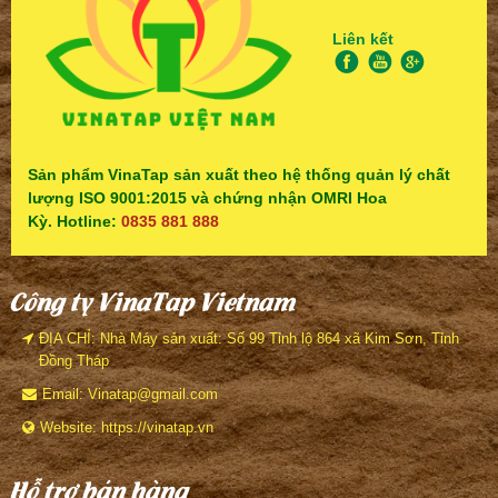
Liên kết
Sản phẩm VinaTap sản xuất theo hệ thống quản lý chất
lượng ISO 9001:2015 và chứng nhận OMRI Hoa
Kỳ. Hotline:
0835 881 888
Công ty VinaTap Vietnam
ĐỊA CHỈ: Nhà Máy sản xuất: Số 99 Tỉnh lộ 864 xã Kim Sơn, Tỉnh
Đồng Tháp
Email: Vinatap@gmail.com
Website: https://vinatap.vn
Hỗ trợ bán hàng