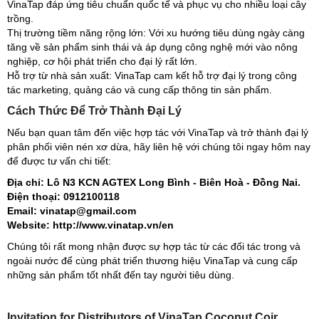
VinaTap đáp ứng tiêu chuẩn quốc tế và phục vụ cho nhiều loại cây
trồng.
Thị trường tiềm năng rộng lớn: Với xu hướng tiêu dùng ngày càng
tăng về sản phẩm sinh thái và áp dụng công nghệ mới vào nông
nghiệp, cơ hội phát triển cho đại lý rất lớn.
Hỗ trợ từ nhà sản xuất: VinaTap cam kết hỗ trợ đại lý trong công
tác marketing, quảng cáo và cung cấp thông tin sản phẩm.
Cách Thức Để Trở Thành Đại Lý
Nếu bạn quan tâm đến việc hợp tác với VinaTap và trở thành đại lý
phân phối viên nén xơ dừa, hãy liên hệ với chúng tôi ngay hôm nay
để được tư vấn chi tiết:
Địa chỉ: Lô N3 KCN AGTEX Long Bình - Biên Hoà - Đồng Nai.
Điện thoại: 0912100118
Email: vinatap@gmail.com
Website: http://www.vinatap.vn/en
Chúng tôi rất mong nhận được sự hợp tác từ các đối tác trong và
ngoài nước để cùng phát triển thương hiệu VinaTap và cung cấp
những sản phẩm tốt nhất đến tay người tiêu dùng.
Invitation for Distributors of VinaTap Coconut Coir