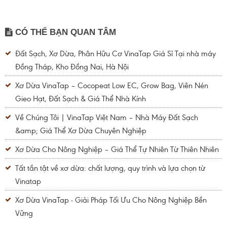
CÓ THỂ BẠN QUAN TÂM
Đất Sạch, Xơ Dừa, Phân Hữu Cơ VinaTap Giá Sỉ Tại nhà máy
Đồng Tháp, Kho Đồng Nai, Hà Nội
Xơ Dừa VinaTap – Cocopeat Low EC, Grow Bag, Viên Nén
Gieo Hạt, Đất Sạch & Giá Thể Nhà Kính
Về Chúng Tôi | VinaTap Việt Nam – Nhà Máy Đất Sạch
&amp; Giá Thể Xơ Dừa Chuyên Nghiệp
Xơ Dừa Cho Nông Nghiệp – Giá Thể Tự Nhiên Từ Thiên Nhiên
Tất tần tật về xơ dừa: chất lượng, quy trình và lựa chọn từ
Vinatap
Xơ Dừa VinaTap - Giải Pháp Tối Ưu Cho Nông Nghiệp Bền
Vững