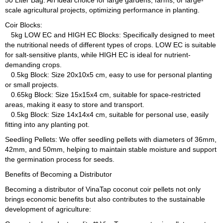
50 Liter Bag: An ideal choice for large gardens, farms, or large-
scale agricultural projects, optimizing performance in planting.
Coir Blocks:
5kg LOW EC and HIGH EC Blocks: Specifically designed to meet
the nutritional needs of different types of crops. LOW EC is suitable
for salt-sensitive plants, while HIGH EC is ideal for nutrient-
demanding crops.
0.5kg Block: Size 20x10x5 cm, easy to use for personal planting
or small projects.
0.65kg Block: Size 15x15x4 cm, suitable for space-restricted
areas, making it easy to store and transport.
0.5kg Block: Size 14x14x4 cm, suitable for personal use, easily
fitting into any planting pot.
Seedling Pellets: We offer seedling pellets with diameters of 36mm,
42mm, and 50mm, helping to maintain stable moisture and support
the germination process for seeds.
Benefits of Becoming a Distributor
Becoming a distributor of VinaTap coconut coir pellets not only
brings economic benefits but also contributes to the sustainable
development of agriculture: