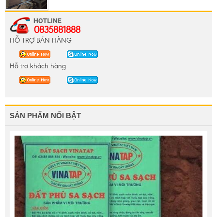
0835881888
HỖ TRỢ BÁN HÀNG
Hỗ trợ khách hàng
SẢN PHẨM NỔI BẬT