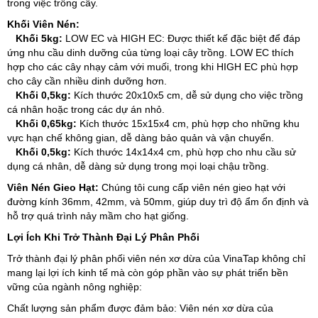
trong việc trồng cây.
Khối Viên Nén:
Khối 5kg:
LOW EC và HIGH EC: Được thiết kế đặc biệt để đáp
ứng nhu cầu dinh dưỡng của từng loại cây trồng. LOW EC thích
hợp cho các cây nhạy cảm với muối, trong khi HIGH EC phù hợp
cho cây cần nhiều dinh dưỡng hơn.
Khối 0,5kg:
Kích thước 20x10x5 cm, dễ sử dụng cho việc trồng
cá nhân hoặc trong các dự án nhỏ.
Khối 0,65kg:
Kích thước 15x15x4 cm, phù hợp cho những khu
vực hạn chế không gian, dễ dàng bảo quản và vận chuyển.
Khối 0,5kg:
Kích thước 14x14x4 cm, phù hợp cho nhu cầu sử
dụng cá nhân, dễ dàng sử dụng trong mọi loại chậu trồng.
Viên Nén Gieo Hạt:
Chúng tôi cung cấp viên nén gieo hạt với
đường kính 36mm, 42mm, và 50mm, giúp duy trì độ ẩm ổn định và
hỗ trợ quá trình nảy mầm cho hạt giống.
Lợi Ích Khi Trở Thành Đại Lý Phân Phối
Trở thành đại lý phân phối viên nén xơ dừa của VinaTap không chỉ
mang lại lợi ích kinh tế mà còn góp phần vào sự phát triển bền
vững của ngành nông nghiệp:
Chất lượng sản phẩm được đảm bảo: Viên nén xơ dừa của