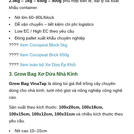
2.5kg – 1kg – 650g – 500g
phù hợp bán lẻ, đại lý và xuất
khẩu container.
Nở lớn 60–80L/block
Dễ vận chuyển – tiết kiệm chi phí logistics
Low EC / High EC theo yêu cầu
Đóng pallet xuất khẩu chuyên nghiệp
????
Xem Cocopeat Block 5kg
????
Xem Cocopeat Brick 650g
????
Xem toàn bộ Xơ Dừa Ép Khối
3. Grow Bag Xơ Dừa Nhà Kính
Grow Bag VinaTap
là dòng túi giá thể trồng cây chuyên
dùng cho nhà kính, tưới nhỏ giọt và nông nghiệp công nghệ
cao.
Sản xuất theo kích thước:
100x20cm, 100x18cm,
100x15cm, 100x12cm, 100x31cm
và nhiều kích thước theo
yêu cầu.
Nở cao 10–15cm