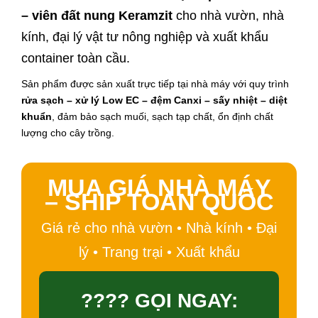
– viên đất nung Keramzit
cho nhà vườn, nhà
kính, đại lý vật tư nông nghiệp và xuất khẩu
container toàn cầu.
Sản phẩm được sản xuất trực tiếp tại nhà máy với quy trình
rửa sạch – xử lý Low EC – đệm Canxi – sấy nhiệt – diệt
khuẩn
, đảm bảo sạch muối, sạch tạp chất, ổn định chất
lượng cho cây trồng.
MUA GIÁ NHÀ MÁY
– SHIP TOÀN QUỐC
Giá rẻ cho nhà vườn • Nhà kính • Đại
lý • Trang trại • Xuất khẩu
???? GỌI NGAY: