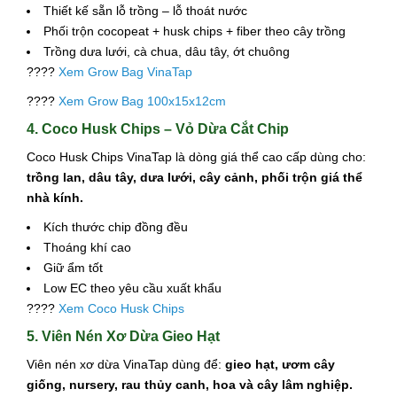
Thiết kế sẵn lỗ trồng – lỗ thoát nước
Phối trộn cocopeat + husk chips + fiber theo cây trồng
Trồng dưa lưới, cà chua, dâu tây, ớt chuông
????
Xem Grow Bag VinaTap
????
Xem Grow Bag 100x15x12cm
4. Coco Husk Chips – Vỏ Dừa Cắt Chip
Coco Husk Chips VinaTap là dòng giá thể cao cấp dùng cho:
trồng lan, dâu tây, dưa lưới, cây cảnh, phối trộn giá thể
nhà kính.
Kích thước chip đồng đều
Thoáng khí cao
Giữ ẩm tốt
Low EC theo yêu cầu xuất khẩu
????
Xem Coco Husk Chips
5. Viên Nén Xơ Dừa Gieo Hạt
Viên nén xơ dừa VinaTap dùng để:
gieo hạt, ươm cây
giống, nursery, rau thủy canh, hoa và cây lâm nghiệp.