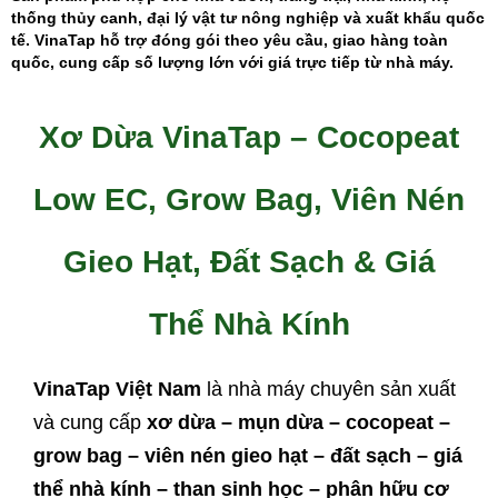
thống thủy canh, đại lý vật tư nông nghiệp và xuất khẩu quốc
tế. VinaTap hỗ trợ đóng gói theo yêu cầu, giao hàng toàn
quốc, cung cấp số lượng lớn với giá trực tiếp từ nhà máy.
Xơ Dừa VinaTap – Cocopeat
Low EC, Grow Bag, Viên Nén
Gieo Hạt, Đất Sạch & Giá
Thể Nhà Kính
VinaTap Việt Nam
là nhà máy chuyên sản xuất
và cung cấp
xơ dừa – mụn dừa – cocopeat –
grow bag – viên nén gieo hạt – đất sạch – giá
thể nhà kính – than sinh học – phân hữu cơ