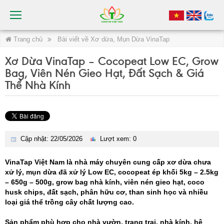
Trang chủ
Bài viết về Xơ dừa, Mụn Dừa VinaTap
Xơ Dừa VinaTap – Cocopeat Low EC, Grow
Bag, Viên Nén Gieo Hạt, Đất Sạch & Giá
Thể Nhà Kính
Cập nhật: 22/05/2026
Lượt xem: 0
VinaTap Việt Nam là nhà máy chuyên cung cấp xơ dừa chưa
xử lý, mụn dừa đã xử lý Low EC, cocopeat ép khối 5kg – 2.5kg
– 650g – 500g, grow bag nhà kính, viên nén gieo hạt, coco
husk chips, đất sạch, phân hữu cơ, than sinh học và nhiều
loại giá thể trồng cây chất lượng cao.
Sản phẩm phù hợp cho nhà vườn, trang trại, nhà kính, hệ