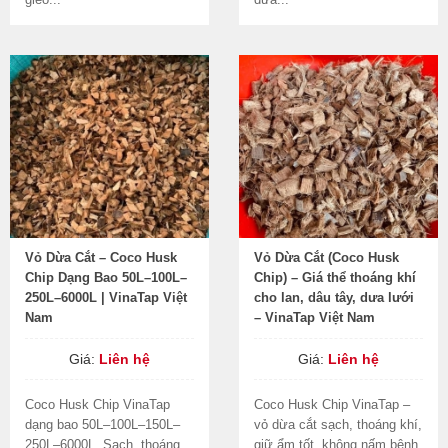
Vỏ Dừa Cắt – Coco Husk
Vỏ Dừa Cắt (Coco Husk
Chip Dạng Bao 50L–100L–
Chip) – Giá thể thoáng khí
250L–6000L | VinaTap Việt
cho lan, dâu tây, dưa lưới
Nam
– VinaTap Việt Nam
Giá:
Liên hệ
Giá:
Liên hệ
Coco Husk Chip VinaTap
Coco Husk Chip VinaTap –
dạng bao 50L–100L–150L–
vỏ dừa cắt sạch, thoáng khí,
250L–6000L. Sạch, thoáng,
giữ ẩm tốt, không nấm bệnh.