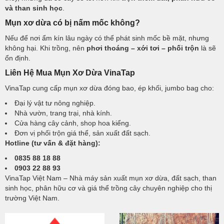
và than sinh học
.
Mụn xơ dừa có bị nấm mốc không?
Nếu để nơi ẩm kín lâu ngày có thể phát sinh mốc bề mặt, nhưng
không hại. Khi trồng, nên
phơi thoáng – xới tơi – phối trộn
là sẽ
ổn định.
Liên Hệ Mua Mụn Xơ Dừa VinaTap
VinaTap cung cấp mụn xơ dừa đóng bao, ép khối, jumbo bag cho:
Đại lý vật tư nông nghiệp.
Nhà vườn, trang trại, nhà kính.
Cửa hàng cây cảnh, shop hoa kiểng.
Đơn vị phối trộn giá thể, sản xuất đất sạch.
Hotline (tư vấn & đặt hàng):
0835 88 18 88
0903 22 88 93
VinaTap Việt Nam – Nhà máy sản xuất mụn xơ dừa, đất sạch, than
sinh học, phân hữu cơ và giá thể trồng cây chuyên nghiệp cho thị
trường Việt Nam.