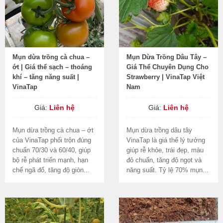
Mụn dừa trồng cà chua –
Mụn Dừa Trồng Dâu Tây –
ớt | Giá thể sạch – thoáng
Giá Thể Chuyên Dụng Cho
khí – tăng năng suất |
Strawberry | VinaTap Việt
VinaTap
Nam
Giá:
Liên hệ
Giá:
Liên hệ
Mụn dừa trồng cà chua – ớt
Mụn dừa trồng dâu tây
của VinaTap phối trộn đúng
VinaTap là giá thể lý tưởng
chuẩn 70/30 và 60/40, giúp
giúp rễ khỏe, trái đẹp, màu
bộ rễ phát triển mạnh, hạn
đỏ chuẩn, tăng độ ngọt và
chế ngã đổ, tăng độ giòn...
năng suất. Tỷ lệ 70% mụn...