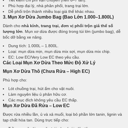
Tiết kiệm chi phí vận chuyển (nén 6–7 lần).
Phù hợp đại lý, nhà phân phối, trang trại lớn.
Dễ phối trộn thành nhiều loại giá thể khác nhau.
3. Mụn Xơ Dừa Jumbo Bag (Bao Lớn 1.000–1.800L)
Dành cho
nhà kính, trang trại, đơn vị phối trộn giá thể số
lượng lớn
. Mụn xơ dừa được đóng trong túi lớn (jumbo bag), dễ
bốc dỡ bằng xe nâng.
Dung tích: 1.000L – 1.800L.
Loại: mụn dừa mịn, mụn dừa mix sợi, mụn dừa mix chip.
EC: Low EC/Very Low EC theo yêu cầu.
Các Loại Mụn Xơ Dừa Theo Mức Độ Xử Lý
Mụn Xơ Dừa Thô (Chưa Rửa – High EC)
Phù hợp cho:
Lót chuồng trại, hút ẩm cho vật nuôi.
Làm nguyên liệu ủ phân hữu cơ.
Các mục đích không yêu cầu EC thấp.
Mụn Xơ Dừa Đã Rửa – Low EC
Được rửa nhiều lần, ủ và xả muối, loại bỏ phần lớn tanin, lignin và
tạp chất hòa tan. Dùng trực tiếp cho: