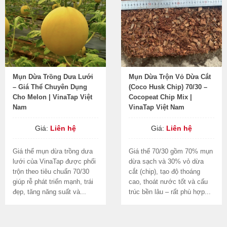
Mụn Dừa Trồng Dưa Lưới
Mụn Dừa Trộn Vỏ Dừa Cắt
– Giá Thể Chuyên Dụng
(Coco Husk Chip) 70/30 –
Cho Melon | VinaTap Việt
Cocopeat Chip Mix |
Nam
VinaTap Việt Nam
Giá:
Liên hệ
Giá:
Liên hệ
Giá thể mụn dừa trồng dưa
Giá thể 70/30 gồm 70% mụn
lưới của VinaTap được phối
dừa sạch và 30% vỏ dừa
trộn theo tiêu chuẩn 70/30
cắt (chip), tạo độ thoáng
giúp rễ phát triển mạnh, trái
cao, thoát nước tốt và cấu
đẹp, tăng năng suất và...
trúc bền lâu – rất phù hợp...