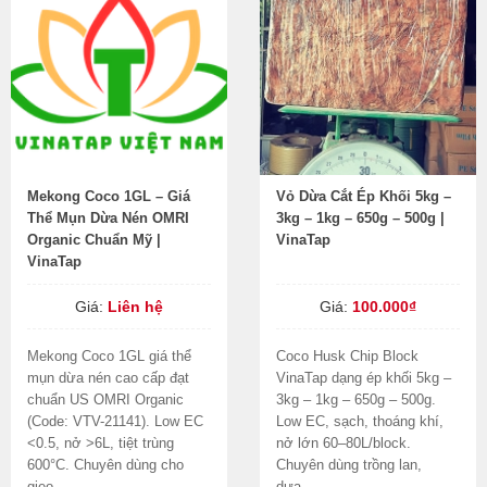
Mekong Coco 1GL – Giá
Vỏ Dừa Cắt Ép Khối 5kg –
Thể Mụn Dừa Nén OMRI
3kg – 1kg – 650g – 500g |
Organic Chuẩn Mỹ |
VinaTap
VinaTap
Giá:
Liên hệ
Giá:
100.000₫
Mekong Coco 1GL giá thể
Coco Husk Chip Block
mụn dừa nén cao cấp đạt
VinaTap dạng ép khối 5kg –
chuẩn US OMRI Organic
3kg – 1kg – 650g – 500g.
(Code: VTV-21141). Low EC
Low EC, sạch, thoáng khí,
<0.5, nở >6L, tiệt trùng
nở lớn 60–80L/block.
600°C. Chuyên dùng cho
Chuyên dùng trồng lan,
gieo...
dưa...