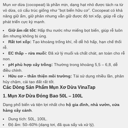
Mụn xơ dừa (cocopeat) là phần mịn, dạng hạt nhỏ được tách ra từ
vỏ dừa, có cấu trúc giống như “bọt biển hữu cơ”. Cocopeat có khả
năng giữ ẩm, giữ phân nhưng vẫn giữ được độ tơi xốp, giúp rễ cây
phát triển cực kỳ mạnh.
Giữ ẩm rất tốt:
Hấp thu nước như miếng bọt biển, giúp rễ luôn
ẩm nhưng không bị úng.
Rất tơi xốp:
Tạo khoảng trống khí, rễ dễ hô hấp, hạn chế thối
rễ.
EC thấp – rửa muối:
Đã xử lý muối và chất chát, an toàn cho rễ
non.
pH phù hợp cây trồng:
Thường trong khoảng 5,5 – 6,8, dễ
điều chỉnh.
Hữu cơ – thân thiện môi trường:
Tái sử dụng nhiều lần, phân
hủy chậm, cải tạo đất rất tốt.
Các Dòng Sản Phẩm Mụn Xơ Dừa VinaTap
1. Mụn Xơ Dừa Đóng Bao 50L – 100L
Dạng phổ biến và tiện lợi nhất cho
hộ gia đình, nhà vườn, cửa
hàng cây cảnh
.
Dung tích: 50L, 100L.
Độ ẩm: 50–60% (dạng tơi, đã qua sấy và xử lý).