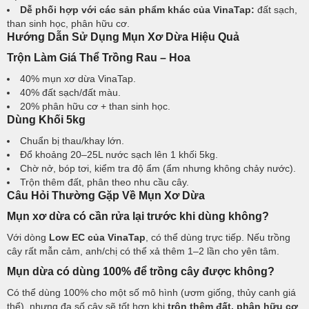
Dễ phối hợp với các sản phẩm khác của VinaTap:
đất sạch,
than sinh học, phân hữu cơ.
Hướng Dẫn Sử Dụng Mụn Xơ Dừa Hiệu Quả
Trộn Làm Giá Thể Trồng Rau – Hoa
40% mụn xơ dừa VinaTap.
40% đất sạch/đất màu.
20% phân hữu cơ + than sinh học.
Dùng Khối 5kg
Chuẩn bị thau/khay lớn.
Đổ khoảng 20–25L nước sạch lên 1 khối 5kg.
Chờ nở, bóp tơi, kiểm tra độ ẩm (ẩm nhưng không chảy nước).
Trộn thêm đất, phân theo nhu cầu cây.
Câu Hỏi Thường Gặp Về Mụn Xơ Dừa
Mụn xơ dừa có cần rửa lại trước khi dùng không?
Với dòng
Low EC của VinaTap
, có thể dùng trực tiếp. Nếu trồng
cây rất mẫn cảm, anh/chị có thể xả thêm 1–2 lần cho yên tâm.
Mụn dừa có dùng 100% để trồng cây được không?
Có thể dùng 100% cho một số mô hình (ươm giống, thủy canh giá
thể), nhưng đa số cây sẽ tốt hơn khi
trộn thêm đất, phân hữu cơ