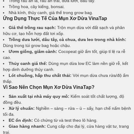
Trồng rau ăn lá, rau ăn trái, dưa lưới, dâu tây.
Trồng hoa, cây kiểng, bonsai.
Nhà kính, thủy canh, giá thể trong grow bag.
Ứng Dụng Thực Tế Của Mụn Xơ Dừa VinaTap
Giá thể trồng rau sạch:
Trộn mụn dừa với đất sạch và phân
hữu cơ, tạo hỗn hợp đất tơi xốp.
Trồng dưa lưới, dâu tây, cà chua, dưa leo trong nhà kính:
Dùng trong túi grow bag hoặc chậu.
Ươm giống, giâm cành:
Cocopeat giữ ẩm tốt, giúp tỉ lệ ra rễ
cao.
Thủy canh giá thể:
Dùng mụn dừa low EC làm nền giữ rễ, kết
hợp dinh dưỡng thủy canh.
Lót chuồng, hấp thu chất thải:
Với mụn dừa chưa rửa/độ ẩm
thấp.
Vì Sao Nên Chọn Mụn Xơ Dừa VinaTap?
Sản xuất tại nhà máy quy mô:
Kiểm soát tốt chất lượng, độ
đồng đều.
Xử lý chuẩn:
Nghiền – sàng – rửa – ủ – sấy, hạn chế nấm bệnh
tối đa.
EC ổn định:
Có chứng từ và test theo lô hàng.
Giao hàng nhanh:
Cung cấp cho đại lý, cửa hàng vật tư, trang
trại.