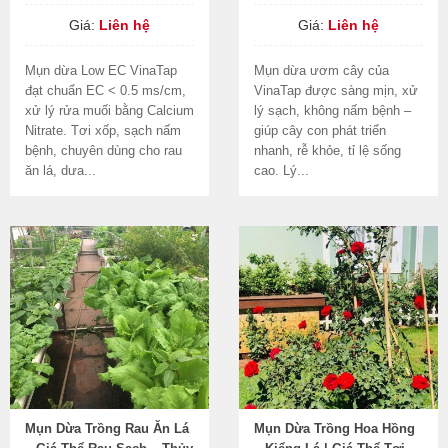
Giá:
Liên hệ
Giá:
Liên hệ
Mụn dừa Low EC VinaTap
Mụn dừa ươm cây của
đạt chuẩn EC < 0.5 ms/cm,
VinaTap được sàng mịn, xử
xử lý rửa muối bằng Calcium
lý sạch, không nấm bệnh –
Nitrate. Tơi xốp, sạch nấm
giúp cây con phát triển
bệnh, chuyên dùng cho rau
nhanh, rễ khỏe, tỉ lệ sống
ăn lá, dưa...
cao. Lý...
Mụn Dừa Trồng Rau Ăn Lá
Mụn Dừa Trồng Hoa Hồng