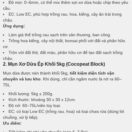
Độ mịn: 0–6mm, có thể mix thêm sợi xơ dừa hoặc chip theo yêu
cầu.
EC: Low EC, phù hợp trồng rau, hoa, kiểng, cây ăn trái trong
chậu.
Ứng dụng:
Làm giá thể trồng rau sạch trên sân thượng, ban công.
Trồng hoa kiểng, cây nội thất, bonsai phối với đất và phân hữu
cơ.
Trộn với đất thịt, đất màu, phân hữu cơ để tạo đất sạch trồng
chậu.
2. Mụn Xơ Dừa Ép Khối 5kg (Cocopeat Block)
Mụn dừa được nén thành khối 5kg,
tiết kiệm diện tích vận
chuyển và lưu kho
. Khi dùng, chỉ cần ngâm nước là nở ra 60–
75L.
Khối lượng: 5kg ± 200g.
Kích thước: khoảng 30 x 30 x 12cm.
Độ nở: 60–75L/viên tùy loại.
EC: có loại Low EC (trồng rau, hoa) và loại chưa rửa (dùng lót
chuồng, xử lý tiếp).
Ưu điểm: