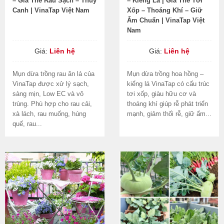
– Giá Thể Rau Sạch – Thủy
– Kiểng Lá | Giá Thể Tơi
Canh | VinaTap Việt Nam
Xốp – Thoáng Khí – Giữ
Ẩm Chuẩn | VinaTap Việt
Nam
Giá:
Liên hệ
Giá:
Liên hệ
Mụn dừa trồng rau ăn lá của
Mụn dừa trồng hoa hồng –
VinaTap được xử lý sạch,
kiểng lá VinaTap có cấu trúc
sàng mịn, Low EC và vô
tơi xốp, giàu hữu cơ và
trùng. Phù hợp cho rau cải,
thoáng khí giúp rễ phát triển
xà lách, rau muống, húng
mạnh, giảm thối rễ, giữ ẩm...
quế, rau...