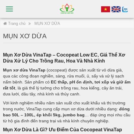
Trang chủ
MỤN XƠ DỪA
MỤN XƠ DỪA
Mụn Xơ Dừa VinaTap – Cocopeat Low EC, Giá Thể Xơ
Dừa Xử Lý Cho Trồng Rau, Hoa Và Nhà Kính
Mụn xơ dừa VinaTap
(cocopeat) được sản xuất từ vỏ dừa già,
qua các công đoạn nghiền, sàng, rửa muối, ủ, sấy và xử lý sạch
nấm bệnh. Sản phẩm có
EC thấp, pH ổn định, tơi xốp và giữ ẩm
rất tốt
, là giá thể lý tưởng cho trồng rau, hoa kiểng, cây ăn trái,
dưa lưới, dâu tây, nhà kính và thủy canh.
Với kinh nghiệm nhiều năm sản xuất cho xuất khẩu và thị trường
trong nước, VinaTap cung cấp mụn xơ dừa dưới nhiều dạng:
đóng
bao 50L – 100L, ép khối 5kg, jumbo bag
… đáp ứng mọi nhu cầu
từ hộ gia đình đến trang trại và nhà kính chuyên nghiệp.
Mụn Xơ Dừa Là Gì? Ưu Điểm Của Cocopeat VinaTap