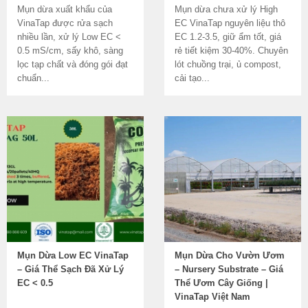
Mụn dừa xuất khẩu của
Mụn dừa chưa xử lý High
VinaTap được rửa sạch
EC VinaTap nguyên liệu thô
nhiều lần, xử lý Low EC <
EC 1.2-3.5, giữ ẩm tốt, giá
0.5 mS/cm, sấy khô, sàng
rẻ tiết kiệm 30-40%. Chuyên
lọc tạp chất và đóng gói đạt
lót chuồng trại, ủ compost,
chuẩn...
cải tạo...
Mụn Dừa Low EC VinaTap
Mụn Dừa Cho Vườn Ươm
– Giá Thể Sạch Đã Xử Lý
– Nursery Substrate – Giá
EC < 0.5
Thể Ươm Cây Giống |
VinaTap Việt Nam