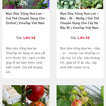
Mụn Dừa Trồng Hoa Lan –
Mụn Dừa Trồng Dưa Leo –
Giá Thể Chuyên Dụng Cho
Bầu – Bí – Mướp | Giá Thể
Orchid | VinaTap Việt Nam
Chuyên Dụng Cho Cây Họ
Bầu Bí | VinaTap Việt Nam
Giá:
Liên hệ
Giá:
Liên hệ
Mụn dừa trồng hoa lan
Mụn dừa trồng dưa leo – bầu
VinaTap sử dụng vỏ dừa cắt
– bí – mướp của VinaTap có
kích thước lớn, sạch và bền
cấu trúc tơi xốp, siêu thoáng
giúp rễ lan bám khỏe, phát
khí, giúp bộ rễ ăn sâu, cây
triển mạnh. Giá thể thoáng
phát triển mạnh và ra...
khí,...