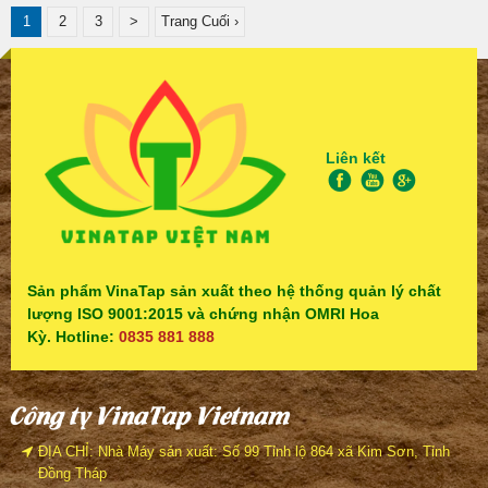
1
2
3
>
Trang Cuối ›
Liên kết
Sản phẩm VinaTap sản xuất theo hệ thống quản lý chất
lượng ISO 9001:2015 và chứng nhận OMRI Hoa
Kỳ. Hotline:
0835 881 888
Công ty VinaTap Vietnam
ĐỊA CHỈ: Nhà Máy sản xuất: Số 99 Tỉnh lộ 864 xã Kim Sơn, Tỉnh
Đồng Tháp