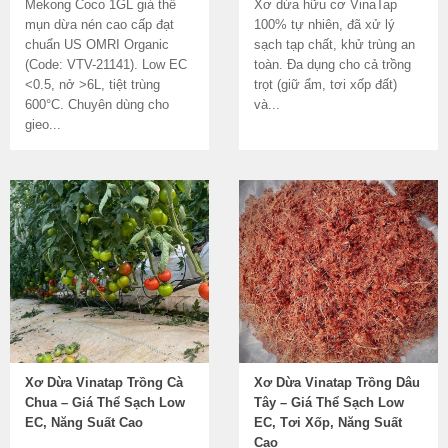
Mekong Coco 1GL giá thể
Xơ dừa hữu cơ VinaTap
mụn dừa nén cao cấp đạt
100% tự nhiên, đã xử lý
chuẩn US OMRI Organic
sạch tạp chất, khử trùng an
(Code: VTV-21141). Low EC
toàn. Đa dụng cho cả trồng
<0.5, nở >6L, tiệt trùng
trọt (giữ ẩm, tơi xốp đất)
600°C. Chuyên dùng cho
và...
gieo...
Xơ Dừa Vinatap Trồng Cà
Xơ Dừa Vinatap Trồng Dâu
Chua – Giá Thể Sạch Low
Tây – Giá Thể Sạch Low
EC, Năng Suất Cao
EC, Tơi Xốp, Năng Suất
Cao