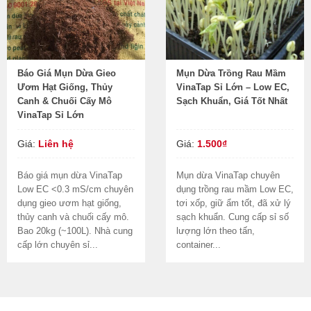
Báo Giá Mụn Dừa Gieo
Mụn Dừa Trồng Rau Mầm
Ươm Hạt Giống, Thủy
VinaTap Sỉ Lớn – Low EC,
Canh & Chuối Cấy Mô
Sạch Khuẩn, Giá Tốt Nhất
VinaTap Sỉ Lớn
Giá:
Liên hệ
Giá:
1.500₫
Báo giá mụn dừa VinaTap
Mụn dừa VinaTap chuyên
Low EC <0.3 mS/cm chuyên
dụng trồng rau mầm Low EC,
dụng gieo ươm hạt giống,
tơi xốp, giữ ẩm tốt, đã xử lý
thủy canh và chuối cấy mô.
sạch khuẩn. Cung cấp sỉ số
Bao 20kg (~100L). Nhà cung
lượng lớn theo tấn,
cấp lớn chuyên sỉ...
container...