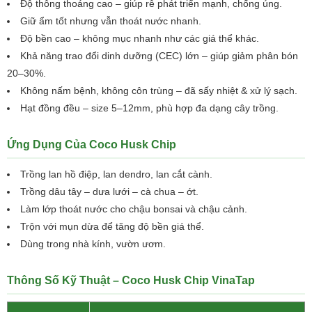
Độ thông thoáng cao – giúp rễ phát triển mạnh, chống úng.
Giữ ẩm tốt nhưng vẫn thoát nước nhanh.
Độ bền cao – không mục nhanh như các giá thể khác.
Khả năng trao đổi dinh dưỡng (CEC) lớn – giúp giảm phân bón
20–30%.
Không nấm bệnh, không côn trùng – đã sấy nhiệt & xử lý sạch.
Hạt đồng đều – size 5–12mm, phù hợp đa dạng cây trồng.
Ứng Dụng Của Coco Husk Chip
Trồng lan hồ điệp, lan dendro, lan cắt cành.
Trồng dâu tây – dưa lưới – cà chua – ớt.
Làm lớp thoát nước cho chậu bonsai và chậu cảnh.
Trộn với mụn dừa để tăng độ bền giá thể.
Dùng trong nhà kính, vườn ươm.
Thông Số Kỹ Thuật – Coco Husk Chip VinaTap