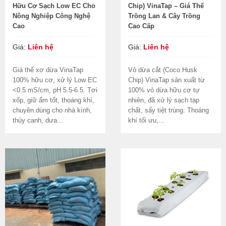
Hữu Cơ Sạch Low EC Cho
Chip) VinaTap – Giá Thể
Nông Nghiệp Công Nghệ
Trồng Lan & Cây Trồng
Cao
Cao Cấp
Giá:
Liên hệ
Giá:
Liên hệ
Giá thể xơ dừa VinaTap
Vỏ dừa cắt (Coco Husk
100% hữu cơ, xử lý Low EC
Chip) VinaTap sản xuất từ
<0.5 mS/cm, pH 5.5-6.5. Tơi
100% vỏ dừa hữu cơ tự
xốp, giữ ẩm tốt, thoáng khí,
nhiên, đã xử lý sạch tạp
chuyên dùng cho nhà kính,
chất, sấy tiệt trùng. Thoáng
thủy canh, dưa...
khí tối ưu,...