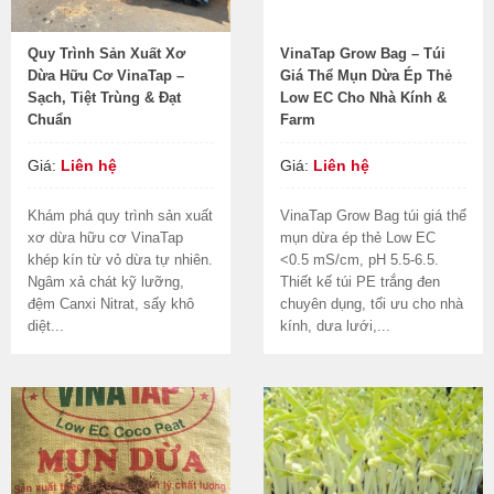
Quy Trình Sản Xuất Xơ
VinaTap Grow Bag – Túi
Dừa Hữu Cơ VinaTap –
Giá Thể Mụn Dừa Ép Thẻ
Sạch, Tiệt Trùng & Đạt
Low EC Cho Nhà Kính &
Chuẩn
Farm
Giá:
Liên hệ
Giá:
Liên hệ
Khám phá quy trình sản xuất
VinaTap Grow Bag túi giá thể
xơ dừa hữu cơ VinaTap
mụn dừa ép thẻ Low EC
khép kín từ vỏ dừa tự nhiên.
<0.5 mS/cm, pH 5.5-6.5.
Ngâm xả chát kỹ lưỡng,
Thiết kế túi PE trắng đen
đệm Canxi Nitrat, sấy khô
chuyên dụng, tối ưu cho nhà
diệt...
kính, dưa lưới,...