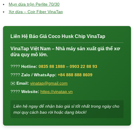
Mụn dừa trộn Perlite 70/30
Xơ dừa – Coir Fiber VinaTap
Liên Hệ Báo Giá Coco Husk Chip VinaTap
VinaTap Việt Nam – Nhà máy sản xuất giá thể xơ
dừa quy mô lớn.
????
Hotline:
0835 88 1888
–
0903 22 88 93
????
Zalo / WhatsApp:
+84 888 888 8609
✉️
Email:
vinatap@gmail.com
????
Website:
https://vinatap.vn
Liên hệ ngay để nhận báo giá sỉ tốt nhất trong ngày cho
mọi quy cách bao rời hoặc dạng block!