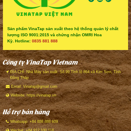
Sản phẩm VinaTap sản xuất theo hệ thống quản lý chất
lượng ISO 9001:2015 và chứng nhận OMRI Hoa
Kỳ. Hotline:
0835 881 888
Công ty VinaTap Vietnam
ĐỊA CHỈ: Nhà Máy sản xuất: Số 99 Tỉnh lộ 864 xã Kim Sơn, Tỉnh
Đồng Tháp
Email: Vinatap@gmail.com
Website: https://vinatap.vn
Hỗ trợ bán hàng
Whatsapp: +84 888 888 609
Wechat: +84 912 100 118