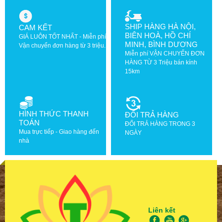
SHIP HÀNG HÀ NỘI,
CAM KẾT
BIÊN HOÀ, HỒ CHÍ
GIÁ LUÔN TỐT NHẤT - Miễn phí
MINH, BÌNH DƯƠNG
Vận chuyển đơn hàng từ 3 triệu.
Miễn phí VẬN CHUYỂN ĐƠN
HÀNG TỪ 3 Triệu bán kính
15km
HÌNH THỨC THANH
ĐỔI TRẢ HÀNG
TOÁN
ĐỔI TRẢ HÀNG TRONG 3
Mua trực tiếp - Giao hàng đến
NGÀY
nhà
Liên kết