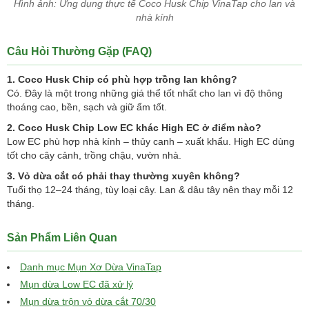
Hình ảnh: Ứng dụng thực tế Coco Husk Chip VinaTap cho lan và
nhà kính
Câu Hỏi Thường Gặp (FAQ)
1. Coco Husk Chip có phù hợp trồng lan không?
Có. Đây là một trong những giá thể tốt nhất cho lan vì độ thông
thoáng cao, bền, sạch và giữ ẩm tốt.
2. Coco Husk Chip Low EC khác High EC ở điểm nào?
Low EC phù hợp nhà kính – thủy canh – xuất khẩu. High EC dùng
tốt cho cây cảnh, trồng chậu, vườn nhà.
3. Vỏ dừa cắt có phải thay thường xuyên không?
Tuổi thọ 12–24 tháng, tùy loại cây. Lan & dâu tây nên thay mỗi 12
tháng.
Sản Phẩm Liên Quan
Danh mục Mụn Xơ Dừa VinaTap
Mụn dừa Low EC đã xử lý
Mụn dừa trộn vỏ dừa cắt 70/30