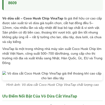
8609
Vỏ dừa cắt – Coco Husk Chip VinaTap
là giá thể hữu cơ cao cấp
được sản xuất từ vỏ dừa già tuyển chọn, cắt hạt đồng đều 5–
12mm, rửa nhiều lần và sấy nhiệt để loại bỏ tạp chất & vi sinh vật.
Sản phẩm có độ bền cao, thoáng khí vượt trội, giữ ẩm tốt nhưng
không gây úng rễ – rất lý tưởng cho lan, dâu tây, dưa lưới, cà chua
và cây kiểng.
VinaTap là một trong những nhà máy sản xuất Coco Husk Chip lớn
nhất Việt Nam, công suất 500–700 tấn/tháng, cung cấp cho thị
trường nội địa và xuất khẩu sang Nhật, Hàn Quốc, Úc, EU và Trung
Đông.
Hình ảnh: Vỏ dừa cắt Coco Husk Chip VinaTap chất lượng cao
Ưu Điểm Nổi Bật Của Vỏ Dừa Cắt VinaTap