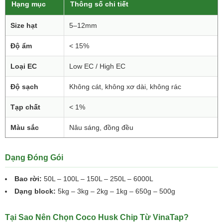
Hạng mục
Thông số chi tiết
Size hạt
5–12mm
Độ ẩm
< 15%
Loại EC
Low EC / High EC
Độ sạch
Không cát, không xơ dài, không rác
Tạp chất
< 1%
Màu sắc
Nâu sáng, đồng đều
Dạng Đóng Gói
Bao rời:
50L – 100L – 150L – 250L – 6000L
Dạng block:
5kg – 3kg – 2kg – 1kg – 650g – 500g
Tại Sao Nên Chọn Coco Husk Chip Từ VinaTap?