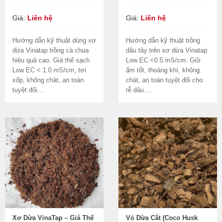
Giá:
Liên hệ
Giá:
Liên hệ
Hướng dẫn kỹ thuật dùng xơ
Hướng dẫn kỹ thuật trồng
dừa Vinatap trồng cà chua
dâu tây trên xơ dừa Vinatap
hiệu quả cao. Giá thể sạch
Low EC <0.5 mS/cm. Giữ
Low EC < 1.0 mS/cm, tơi
ẩm tốt, thoáng khí, không
xốp, không chát, an toàn
chát, an toàn tuyệt đối cho
tuyệt đối...
rễ dâu....
Xơ Dừa VinaTap – Giá Thể
Vỏ Dừa Cắt (Coco Husk