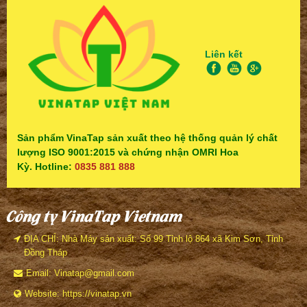
Liên kết
Sản phẩm VinaTap sản xuất theo hệ thống quản lý chất
lượng ISO 9001:2015 và chứng nhận OMRI Hoa
Kỳ. Hotline:
0835 881 888
Công ty VinaTap Vietnam
ĐỊA CHỈ: Nhà Máy sản xuất: Số 99 Tỉnh lộ 864 xã Kim Sơn, Tỉnh
Đồng Tháp
Email: Vinatap@gmail.com
Website: https://vinatap.vn