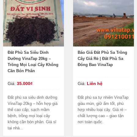
Đất Phù Sa Siêu Dinh
Báo Giá Đất Phù Sa Trồng
Dưỡng VinaTap 20kg –
Cây Giá Rẻ | Đất Phù Sa
Trồng Mọi Loại Cây Không
Đóng Bao VinaTap
Cần Bón Phân
Giá:
35.000₫
Giá:
Liên hệ
Đất phù sa siêu dinh dưỡng
Đất phù sa tự nhiên VinaTap
VinaTap 20kg – hỗn hợp giá
giàu mùn, giữ ẩm tốt, phù
thể cao cấp, sạch mầm
hợp nhiều loại cây. Giá rẻ –
bệnh, trồng mọi loại cây
chất lượng cao – giao tận
không cần bón phân. Giá sỉ
nơi toàn quốc.
tại nhà...