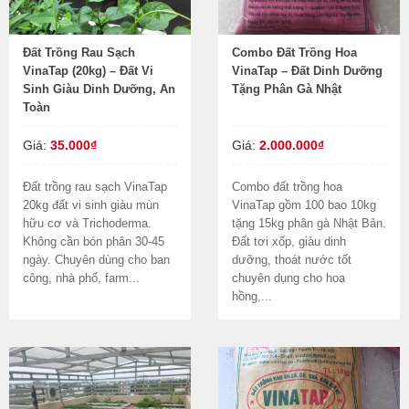
Đất Trồng Rau Sạch
Combo Đất Trồng Hoa
VinaTap (20kg) – Đất Vi
VinaTap – Đất Dinh Dưỡng
Sinh Giàu Dinh Dưỡng, An
Tặng Phân Gà Nhật
Toàn
Giá:
35.000₫
Giá:
2.000.000₫
Đất trồng rau sạch VinaTap
Combo đất trồng hoa
20kg đất vi sinh giàu mùn
VinaTap gồm 100 bao 10kg
hữu cơ và Trichoderma.
tặng 15kg phân gà Nhật Bản.
Không cần bón phân 30-45
Đất tơi xốp, giàu dinh
ngày. Chuyên dùng cho ban
dưỡng, thoát nước tốt
công, nhà phố, farm...
chuyên dụng cho hoa
hồng,...