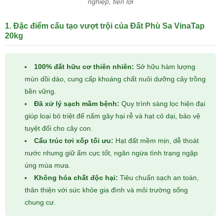
nghiệp, tiện lợi
1. Đặc điểm cấu tạo vượt trội của Đất Phù Sa VinaTap
20kg
100% đất hữu cơ thiên nhiên:
Sở hữu hàm lượng
mùn dồi dào, cung cấp khoáng chất nuôi dưỡng cây trồng
bền vững.
Đã xử lý sạch mầm bệnh:
Quy trình sàng lọc hiện đại
giúp loại bỏ triệt để nấm gây hại rễ và hạt cỏ dại, bảo vệ
tuyệt đối cho cây con.
Cấu trúc tơi xốp tối ưu:
Hạt đất mềm mịn, dễ thoát
nước nhưng giữ ẩm cực tốt, ngăn ngừa tình trạng ngập
úng mùa mưa.
Không hóa chất độc hại:
Tiêu chuẩn sạch an toàn,
thân thiện với sức khỏe gia đình và môi trường sống
chung cư.