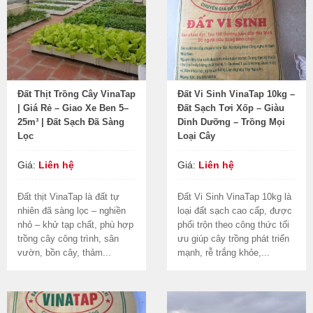
Đất Thịt Trồng Cây VinaTap
Đất Vi Sinh VinaTap 10kg –
| Giá Rẻ – Giao Xe Ben 5–
Đất Sạch Tơi Xốp – Giàu
25m³ | Đất Sạch Đã Sàng
Dinh Dưỡng – Trồng Mọi
Lọc
Loại Cây
Giá:
Liên hệ
Giá:
Liên hệ
Đất thịt VinaTap là đất tự
Đất Vi Sinh VinaTap 10kg là
nhiên đã sàng lọc – nghiền
loại đất sạch cao cấp, được
nhỏ – khử tạp chất, phù hợp
phối trộn theo công thức tối
trồng cây công trình, sân
ưu giúp cây trồng phát triển
vườn, bồn cây, thảm...
mạnh, rễ trắng khỏe,...