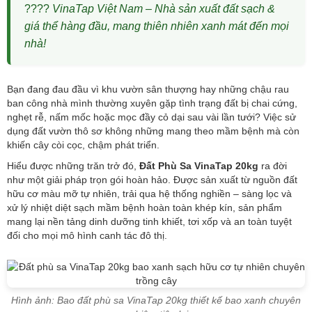
????
VinaTap Việt Nam – Nhà sản xuất đất sạch &
giá thể hàng đầu, mang thiên nhiên xanh mát đến mọi
nhà!
Bạn đang đau đầu vì khu vườn sân thượng hay những chậu rau
ban công nhà mình thường xuyên gặp tình trạng đất bị chai cứng,
nghẹt rễ, nấm mốc hoặc mọc đầy cỏ dại sau vài lần tưới? Việc sử
dụng đất vườn thô sơ không những mang theo mầm bệnh mà còn
khiến cây còi cọc, chậm phát triển.
Hiểu được những trăn trở đó,
Đất Phù Sa VinaTap 20kg
ra đời
như một giải pháp trọn gói hoàn hảo. Được sản xuất từ nguồn đất
hữu cơ màu mỡ tự nhiên, trải qua hệ thống nghiền – sàng lọc và
xử lý nhiệt diệt sạch mầm bệnh hoàn toàn khép kín, sản phẩm
mang lại nền tảng dinh dưỡng tinh khiết, tơi xốp và an toàn tuyệt
đối cho mọi mô hình canh tác đô thị.
Hình ảnh: Bao đất phù sa VinaTap 20kg thiết kế bao xanh chuyên