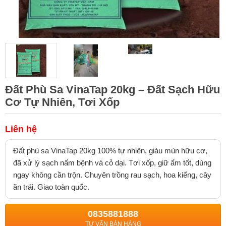
Đất Phù Sa VinaTap 20kg – Đất Sạch Hữu
Cơ Tự Nhiên, Tơi Xốp
Liên hệ
Đất phù sa VinaTap 20kg 100% tự nhiên, giàu mùn hữu cơ,
đã xử lý sạch nấm bệnh và cỏ dại. Tơi xốp, giữ ẩm tốt, dùng
ngay không cần trộn. Chuyên trồng rau sạch, hoa kiểng, cây
ăn trái. Giao toàn quốc.
0835881888
TƯ VẤN BÁN HÀNG