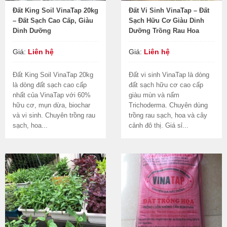
Đất King Soil VinaTap 20kg
Đất Vi Sinh VinaTap – Đất
– Đất Sạch Cao Cấp, Giàu
Sạch Hữu Cơ Giàu Dinh
Dinh Dưỡng
Dưỡng Trồng Rau Hoa
Giá:
Liên hệ
Giá:
Liên hệ
Đất King Soil VinaTap 20kg
Đất vi sinh VinaTap là dòng
là dòng đất sạch cao cấp
đất sạch hữu cơ cao cấp
nhất của VinaTap với 60%
giàu mùn và nấm
hữu cơ, mụn dừa, biochar
Trichoderma. Chuyên dùng
và vi sinh. Chuyên trồng rau
trồng rau sạch, hoa và cây
sạch, hoa...
cảnh đô thị. Giá sỉ...