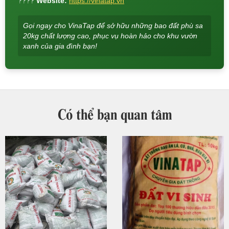
????
Website:
https://vinatap.vn
Gọi ngay cho VinaTap để sở hữu những bao đất phù sa
20kg chất lượng cao, phục vụ hoàn hảo cho khu vườn
xanh của gia đình bạn!
Có thể bạn quan tâm