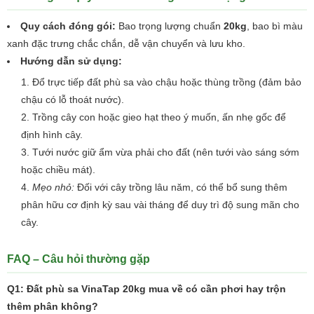
Quy cách đóng gói:
Bao trọng lượng chuẩn
20kg
, bao bì màu
xanh đặc trưng chắc chắn, dễ vận chuyển và lưu kho.
Hướng dẫn sử dụng:
Đổ trực tiếp đất phù sa vào chậu hoặc thùng trồng (đảm bảo
chậu có lỗ thoát nước).
Trồng cây con hoặc gieo hạt theo ý muốn, ấn nhẹ gốc để
định hình cây.
Tưới nước giữ ẩm vừa phải cho đất (nên tưới vào sáng sớm
hoặc chiều mát).
Mẹo nhỏ:
Đối với cây trồng lâu năm, có thể bổ sung thêm
phân hữu cơ định kỳ sau vài tháng để duy trì độ sung mãn cho
cây.
FAQ – Câu hỏi thường gặp
Q1: Đất phù sa VinaTap 20kg mua về có cần phơi hay trộn
thêm phân không?