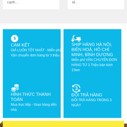
cạnh...
rẻ...
SHIP HÀNG HÀ NỘI,
CAM KẾT
BIÊN HOÀ, HỒ CHÍ
GIÁ LUÔN TỐT NHẤT - Miễn phí
MINH, BÌNH DƯƠNG
Vận chuyển đơn hàng từ 3 triệu.
Miễn phí VẬN CHUYỂN ĐƠN
HÀNG TỪ 3 Triệu bán kính
15km
HÌNH THỨC THANH
ĐỔI TRẢ HÀNG
TOÁN
ĐỔI TRẢ HÀNG TRONG 3
Mua trực tiếp - Giao hàng đến
NGÀY
nhà