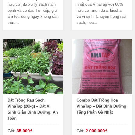
hữu cơ, đã xử lý sạch nấm
nhất của VinaTap với 60%
bệnh và cỏ dại. Tơi xốp, giữ
hữu cơ, mụn dừa, biochar
ẩm tốt, dùng ngay không cần
và vi sinh. Chuyên trồng rau
trộn....
sạch, hoa...
Đất Trồng Rau Sạch
Combo Đất Trồng Hoa
VinaTap (20kg) – Đất Vi
VinaTap – Đất Dinh Dưỡng
Sinh Giàu Dinh Dưỡng, An
Tặng Phân Gà Nhật
Toàn
Giá:
35.000₫
Giá:
2.000.000₫