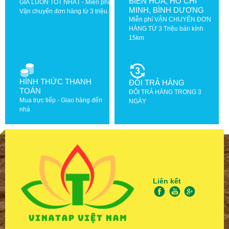
BIÊN HOÀ, HỒ CHÍ
GIÁ LUÔN TỐT NHẤT - Miễn phí
MINH, BÌNH DƯƠNG
Vận chuyển đơn hàng từ 3 triệu.
Miễn phí VẬN CHUYỂN ĐƠN
HÀNG TỪ 3 Triệu bán kính
15km
HÌNH THỨC THANH
ĐỔI TRẢ HÀNG
TOÁN
ĐỔI TRẢ HÀNG TRONG 3
Mua trực tiếp - Giao hàng đến
NGÀY
nhà
Liên kết