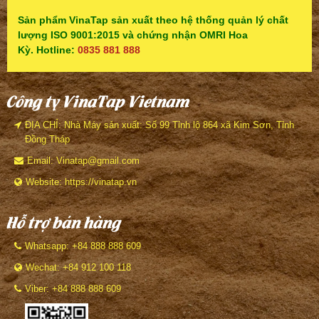
Sản phẩm VinaTap sản xuất theo hệ thống quản lý chất
lượng ISO 9001:2015 và chứng nhận OMRI Hoa
Kỳ. Hotline:
0835 881 888
Công ty VinaTap Vietnam
ĐỊA CHỈ: Nhà Máy sản xuất: Số 99 Tỉnh lộ 864 xã Kim Sơn, Tỉnh
Đồng Tháp
Email: Vinatap@gmail.com
Website: https://vinatap.vn
Hỗ trợ bán hàng
Whatsapp: +84 888 888 609
Wechat: +84 912 100 118
Viber: +84 888 888 609