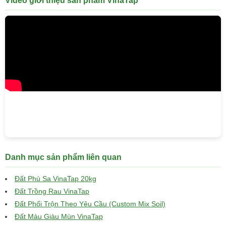
Video giới thiệu sản phẩm VinaTap
Danh mục sản phẩm liên quan
Đất Phù Sa VinaTap 20kg
Đất Trồng Rau VinaTap
Đất Phối Trộn Theo Yêu Cầu (Custom Mix Soil)
Đất Màu Giàu Mùn VinaTap