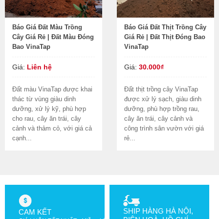
Báo Giá Đất Màu Trồng
Báo Giá Đất Thịt Trồng Cây
Cây Giá Rẻ | Đất Màu Đóng
Giá Rẻ | Đất Thịt Đóng Bao
Bao VinaTap
VinaTap
Giá:
Liên hệ
Giá:
30.000₫
Đất màu VinaTap được khai
Đất thịt trồng cây VinaTap
thác từ vùng giàu dinh
được xử lý sạch, giàu dinh
dưỡng, xử lý kỹ, phù hợp
dưỡng, phù hợp trồng rau,
cho rau, cây ăn trái, cây
cây ăn trái, cây cảnh và
cảnh và thảm cỏ, với giá cả
công trình sân vườn với giá
cạnh...
rẻ...
SHIP HÀNG HÀ NỘI,
CAM KẾT