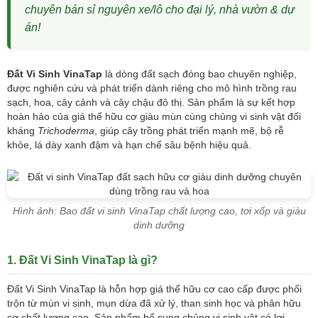
chuyên bán sỉ nguyên xe/lô cho đại lý, nhà vườn & dự
án!
Đất Vi Sinh VinaTap
là dòng đất sạch đóng bao chuyên nghiệp,
được nghiên cứu và phát triển dành riêng cho mô hình trồng rau
sạch, hoa, cây cảnh và cây chậu đô thị. Sản phẩm là sự kết hợp
hoàn hảo của giá thể hữu cơ giàu mùn cùng chủng vi sinh vật đối
kháng
Trichoderma
, giúp cây trồng phát triển mạnh mẽ, bộ rễ
khỏe, lá dày xanh đậm và hạn chế sâu bệnh hiệu quả.
Hình ảnh: Bao đất vi sinh VinaTap chất lượng cao, tơi xốp và giàu
dinh dưỡng
1. Đất Vi Sinh VinaTap là gì?
Đất Vi Sinh VinaTap là hỗn hợp giá thể hữu cơ cao cấp được phối
trộn từ mùn vi sinh, mụn dừa đã xử lý, than sinh học và phân hữu
cơ chất lượng cao. Sản phẩm bổ sung chủng vi sinh vật có lợi