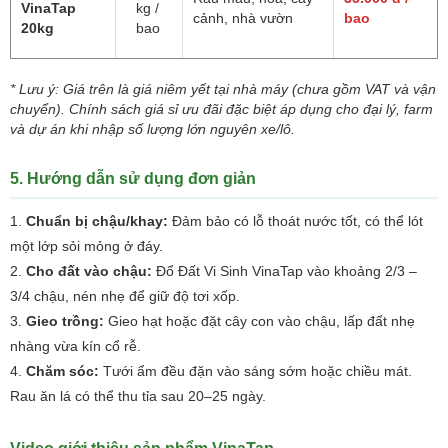
VinaTap
kg /
cảnh, nhà vườn
bao
20kg
bao
* Lưu ý: Giá trên là giá niêm yết tại nhà máy (chưa gồm VAT và vận
chuyển). Chính sách giá sỉ ưu đãi đặc biệt áp dụng cho đại lý, farm
và dự án khi nhập số lượng lớn nguyên xe/lô.
5. Hướng dẫn sử dụng đơn giản
Chuẩn bị chậu/khay:
Đảm bảo có lỗ thoát nước tốt, có thể lót
một lớp sỏi mỏng ở đáy.
Cho đất vào chậu:
Đổ Đất Vi Sinh VinaTap vào khoảng 2/3 –
3/4 chậu, nén nhẹ để giữ độ tơi xốp.
Gieo trồng:
Gieo hạt hoặc đặt cây con vào chậu, lấp đất nhẹ
nhàng vừa kín cổ rễ.
Chăm sóc:
Tưới ẩm đều đặn vào sáng sớm hoặc chiều mát.
Rau ăn lá có thể thu tỉa sau 20–25 ngày.