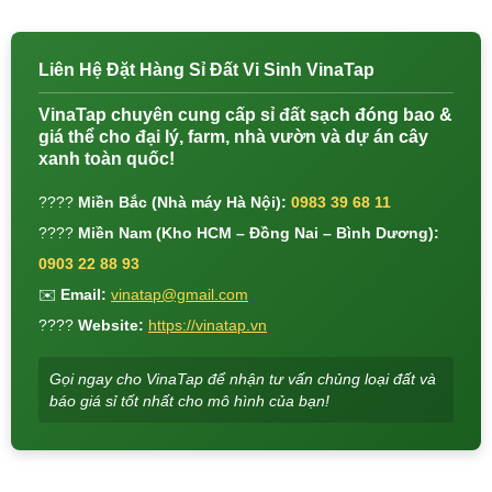
Liên Hệ Đặt Hàng Sỉ Đất Vi Sinh VinaTap
VinaTap chuyên cung cấp sỉ đất sạch đóng bao &
giá thể cho đại lý, farm, nhà vườn và dự án cây
xanh toàn quốc!
????
Miền Bắc (Nhà máy Hà Nội):
0983 39 68 11
????
Miền Nam (Kho HCM – Đồng Nai – Bình Dương):
0903 22 88 93
✉️
Email:
vinatap@gmail.com
????
Website:
https://vinatap.vn
Gọi ngay cho VinaTap để nhận tư vấn chủng loại đất và
báo giá sỉ tốt nhất cho mô hình của bạn!