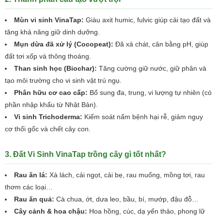
Mùn vi sinh VinaTap:
Giàu axit humic, fulvic giúp cải tạo đất và
tăng khả năng giữ dinh dưỡng.
Mụn dừa đã xử lý (Cocopeat):
Đã xả chát, cân bằng pH, giúp
đất tơi xốp và thông thoáng.
Than sinh học (Biochar):
Tăng cường giữ nước, giữ phân và
tạo môi trường cho vi sinh vật trú ngụ.
Phân hữu cơ cao cấp:
Bổ sung đa, trung, vi lượng tự nhiên (có
phần nhập khẩu từ Nhật Bản).
Vi sinh Trichoderma:
Kiểm soát nấm bệnh hại rễ, giảm nguy
cơ thối gốc và chết cây con.
3. Đất Vi Sinh VinaTap trồng cây gì tốt nhất?
Rau ăn lá:
Xà lách, cải ngọt, cải bẹ, rau muống, mồng tơi, rau
thơm các loại…
Rau ăn quả:
Cà chua, ớt, dưa leo, bầu, bí, mướp, đậu đỗ…
Cây cảnh & hoa chậu:
Hoa hồng, cúc, dạ yến thảo, phong lữ