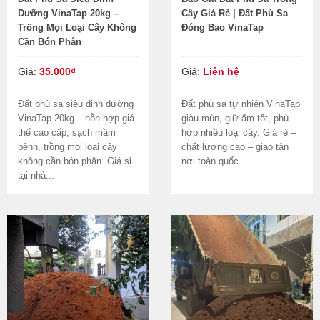
Dưỡng VinaTap 20kg –
Cây Giá Rẻ | Đất Phù Sa
Trồng Mọi Loại Cây Không
Đóng Bao VinaTap
Cần Bón Phân
Giá:
35.000₫
Giá:
Liên hệ
Đất phù sa siêu dinh dưỡng
Đất phù sa tự nhiên VinaTap
VinaTap 20kg – hỗn hợp giá
giàu mùn, giữ ẩm tốt, phù
thể cao cấp, sạch mầm
hợp nhiều loại cây. Giá rẻ –
bệnh, trồng mọi loại cây
chất lượng cao – giao tận
không cần bón phân. Giá sỉ
nơi toàn quốc.
tại nhà...