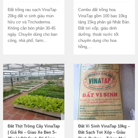
Đất trồng rau sạch VinaTap
Combo đất trồng hoa
20kg đất vi sinh giàu mùn
VinaTap gồm 100 bao 10kg
hữu cơ và Trichoderma.
tặng 15kg phân gà Nhật Bản.
Không cần bón phân 30-45
Đất tơi xốp, giàu dinh
ngày. Chuyên dùng cho ban
dưỡng, thoát nước tốt
công, nhà phố, farm...
chuyên dụng cho hoa
hồng,...
Đất Thịt Trồng Cây VinaTap
Đất Vi Sinh VinaTap 10kg –
| Giá Rẻ – Giao Xe Ben 5–
Đất Sạch Tơi Xốp – Giàu