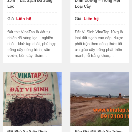
25m³ | Đất Sạch Đã Sàng
Dinh Dưỡng – Trồng Mọi
Lọc
Loại Cây
Giá:
Liên hệ
Giá:
Liên hệ
Đất thịt VinaTap là đất tự
Đất Vi Sinh VinaTap 10kg là
nhiên đã sàng lọc – nghiền
loại đất sạch cao cấp, được
nhỏ – khử tạp chất, phù hợp
phối trộn theo công thức tối
trồng cây công trình, sân
ưu giúp cây trồng phát triển
vườn, bồn cây, thảm...
mạnh, rễ trắng khỏe,...
Đất Phù Sa Siêu Dinh
Báo Giá Đất Phù Sa Trồng