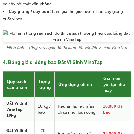
và cây nội thất văn phòng.
Cây giống / cây con:
Làm giá thể gieo ươm, bầu cây giống
xuất vườn.
Hình ảnh: Trồng rau sạch đô thị xanh tốt với đất vi sinh VinaTap
4. Bảng giá sỉ đóng bao Đất Vi Sinh VinaTap
Giá niêm
Quy cách
Trọng
Ứng dụng chính
yết tại nhà
sản phẩm
lượng
máy
Đất Vi Sinh
10 kg /
Rau ăn lá, rau mầm,
18.000 đ /
VinaTap
bao
chậu nhỏ, ban công
bao
10kg
Đất Vi Sinh
20
Rau màu, hoa, cây
35.000 đ /