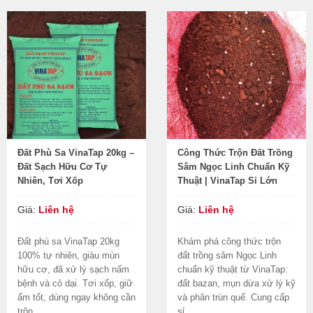
Đất Phù Sa VinaTap 20kg –
Công Thức Trộn Đất Trồng
Đất Sạch Hữu Cơ Tự
Sâm Ngọc Linh Chuẩn Kỹ
Nhiên, Tơi Xốp
Thuật | VinaTap Sỉ Lớn
Giá:
Liên hệ
Giá:
Liên hệ
Đất phù sa VinaTap 20kg
Khám phá công thức trộn
100% tự nhiên, giàu mùn
đất trồng sâm Ngọc Linh
hữu cơ, đã xử lý sạch nấm
chuẩn kỹ thuật từ VinaTap:
bệnh và cỏ dại. Tơi xốp, giữ
đất bazan, mụn dừa xử lý kỹ
ẩm tốt, dùng ngay không cần
và phân trùn quế. Cung cấp
trộn....
sỉ...