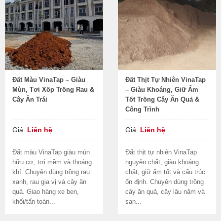
Đất Màu VinaTap – Giàu
Đất Thịt Tự Nhiên VinaTap
Mùn, Tơi Xốp Trồng Rau &
– Giàu Khoáng, Giữ Ẩm
Cây Ăn Trái
Tốt Trồng Cây Ăn Quả &
Công Trình
Giá:
Liên hệ
Giá:
Liên hệ
Đất màu VinaTap giàu mùn
Đất thịt tự nhiên VinaTap
hữu cơ, tơi mềm và thoáng
nguyên chất, giàu khoáng
khí. Chuyên dùng trồng rau
chất, giữ ẩm tốt và cấu trúc
xanh, rau gia vị và cây ăn
ổn định. Chuyên dùng trồng
quả. Giao hàng xe ben,
cây ăn quả, cây lâu năm và
khối/tấn toàn...
san...