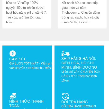
hữu cơ VinaTap 100%
đất sạch hữu cơ cao cấp
nguyên liệu tự nhiên được
giàu mùn và nấm
hoạt hóa nâng pH chuẩn 6-7.
Trichoderma. Chuyên dùng
Tơi xốp, giữ ẩm tốt, giàu
trồng rau sạch, hoa và cây
hữu...
cảnh đô thị. Giá sỉ...
SHIP HÀNG HÀ NỘI,
CAM KẾT
BIÊN HOÀ, HỒ CHÍ
GIÁ LUÔN TỐT NHẤT - Miễn phí
MINH, BÌNH DƯƠNG
Vận chuyển đơn hàng từ 3 triệu.
Miễn phí VẬN CHUYỂN ĐƠN
HÀNG TỪ 3 Triệu bán kính
15km
HÌNH THỨC THANH
ĐỔI TRẢ HÀNG
TOÁN
ĐỔI TRẢ HÀNG TRONG 3