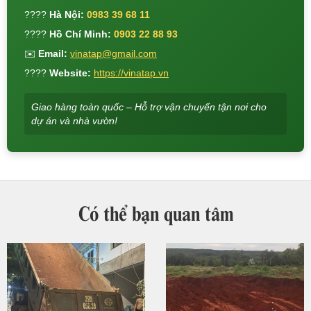
????
Hà Nội:
0983 39 68 11
????
Hồ Chí Minh:
0903 22 88 93
✉️
Email:
vinatap@gmail.com
????
Website:
https://vinatap.vn
Giao hàng toàn quốc – Hỗ trợ vận chuyển tận nơi cho
dự án và nhà vườn!
Có thể bạn quan tâm