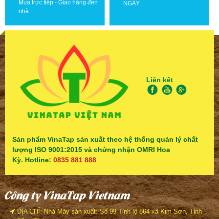
Mua trực tiếp - Giao hàng đến
NGÀY
nhà
Liên kết
Sản phẩm VinaTap sản xuất theo hệ thống quản lý chất
lượng ISO 9001:2015 và chứng nhận OMRI Hoa
Kỳ. Hotline:
0835 881 888
Công ty VinaTap Vietnam
ĐỊA CHỈ: Nhà Máy sản xuất: Số 99 Tỉnh lộ 864 xã Kim Sơn, Tỉnh