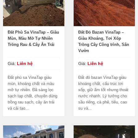
Đất Phù Sa VinaTap – Giàu
Đất Đỏ Bazan VinaTap –
Mùn, Màu Mỡ Tự Nhiên
Giàu Khoáng, Tơi Xốp
Trồng Rau & Cây Ăn Trái
Trồng Cây Công trình, Sân
Vườn
Giá:
Liên hệ
Giá:
Liên hệ
Đất phù sa VinaTap giàu
Đất đỏ bazan VinaTap giàu
mùn, khoáng chất và màu
khoáng chất, cấu trúc tơi
mỡ tự nhiên. Đã sàng lọc
xốp, giữ ẩm tốt nhưng thoát
sạch tạp chất, chuyên dùng
nước nhanh. Lý tưởng cho
trồng rau sạch, cây ăn trái
sầu riêng, cà phê, tiêu, cao
và cải tạo...
su và...