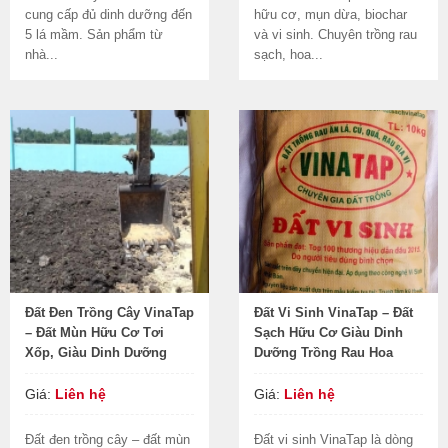
cung cấp đủ dinh dưỡng đến
hữu cơ, mụn dừa, biochar
5 lá mầm. Sản phẩm từ
và vi sinh. Chuyên trồng rau
nhà...
sạch, hoa...
Đất Đen Trồng Cây VinaTap
Đất Vi Sinh VinaTap – Đất
– Đất Mùn Hữu Cơ Tơi
Sạch Hữu Cơ Giàu Dinh
Xốp, Giàu Dinh Dưỡng
Dưỡng Trồng Rau Hoa
Giá:
Liên hệ
Giá:
Liên hệ
Đất đen trồng cây – đất mùn
Đất vi sinh VinaTap là dòng