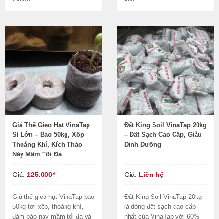
Giá Thể Gieo Hạt VinaTap
Đất King Soil VinaTap 20kg
Sỉ Lớn – Bao 50kg, Xốp
– Đất Sạch Cao Cấp, Giàu
Thoáng Khí, Kích Thảo
Dinh Dưỡng
Nảy Mầm Tối Đa
Giá:
125.000₫
Giá:
Liên hệ
Giá thể gieo hạt VinaTap bao
Đất King Soil VinaTap 20kg
50kg tơi xốp, thoáng khí,
là dòng đất sạch cao cấp
đảm bảo nảy mầm tối đa và
nhất của VinaTap với 60%