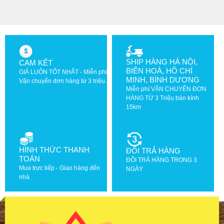
SHIP HÀNG HÀ NỘI,
CAM KẾT
BIÊN HOÀ, HỒ CHÍ
GIÁ LUÔN TỐT NHẤT - Miễn phí
MINH, BÌNH DƯƠNG
Vận chuyển đơn hàng từ 3 triệu.
Miễn phí VẬN CHUYỂN ĐƠN
HÀNG TỪ 3 Triệu bán kính
15km
HÌNH THỨC THANH
ĐỔI TRẢ HÀNG
TOÁN
ĐỔI TRẢ HÀNG TRONG 3
Mua trực tiếp - Giao hàng đến
NGÀY
nhà