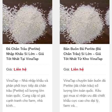
Đá Chân Trâu (Perlite)
Bán Buôn Đá Perlite (Đá
Nhập Khẩu Sỉ Lớn – Giá
Chân Trâu) Sỉ Lớn – Giá
Tốt Nhất Tại VinaTap
Tốt Nhất Từ Kho VinaTap
Giá:
Liên hệ
Giá:
Liên hệ
VinaTap – Nhà nhập khẩu và
VinaTap chuyên bán buôn đá
phân phối trực tiếp đá chân
Perlite (đá chân trâu) số
trâu (Perlite) số lượng lớn
lượng lớn toàn quốc. Kêu
toàn quốc. Cung cấp sỉ giá
gọi mua sỉ nhận ưu đãi chiết
cạnh tranh cho farm, nhà
khấu cực cao cho đại lý,
kính...
farm và...