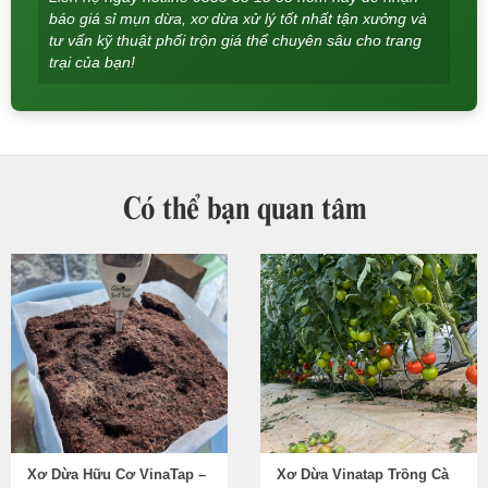
báo giá sỉ mụn dừa, xơ dừa xử lý tốt nhất tận xưởng và
tư vấn kỹ thuật phối trộn giá thể chuyên sâu cho trang
trại của bạn!
Có thể bạn quan tâm
Xơ Dừa Hữu Cơ VinaTap –
Xơ Dừa Vinatap Trồng Cà