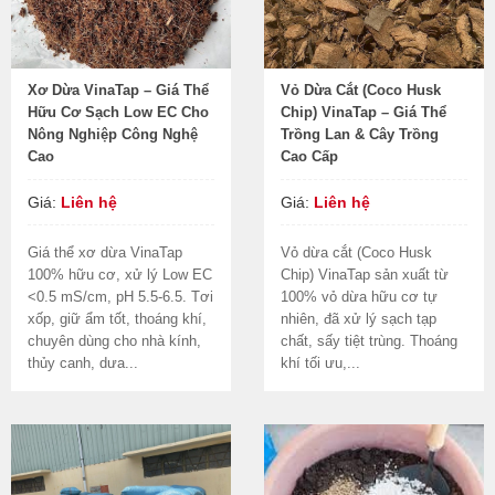
Xơ Dừa VinaTap – Giá Thể
Vỏ Dừa Cắt (Coco Husk
Hữu Cơ Sạch Low EC Cho
Chip) VinaTap – Giá Thể
Nông Nghiệp Công Nghệ
Trồng Lan & Cây Trồng
Cao
Cao Cấp
Giá:
Liên hệ
Giá:
Liên hệ
Giá thể xơ dừa VinaTap
Vỏ dừa cắt (Coco Husk
100% hữu cơ, xử lý Low EC
Chip) VinaTap sản xuất từ
<0.5 mS/cm, pH 5.5-6.5. Tơi
100% vỏ dừa hữu cơ tự
xốp, giữ ẩm tốt, thoáng khí,
nhiên, đã xử lý sạch tạp
chuyên dùng cho nhà kính,
chất, sấy tiệt trùng. Thoáng
thủy canh, dưa...
khí tối ưu,...