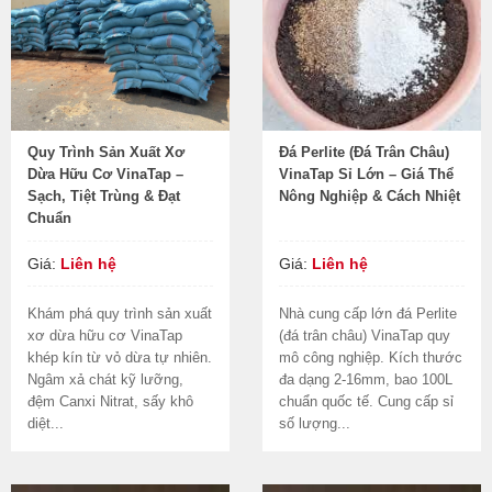
Quy Trình Sản Xuất Xơ
Đá Perlite (Đá Trân Châu)
Dừa Hữu Cơ VinaTap –
VinaTap Sỉ Lớn – Giá Thể
Sạch, Tiệt Trùng & Đạt
Nông Nghiệp & Cách Nhiệt
Chuẩn
Giá:
Liên hệ
Giá:
Liên hệ
Khám phá quy trình sản xuất
Nhà cung cấp lớn đá Perlite
xơ dừa hữu cơ VinaTap
(đá trân châu) VinaTap quy
khép kín từ vỏ dừa tự nhiên.
mô công nghiệp. Kích thước
Ngâm xả chát kỹ lưỡng,
đa dạng 2-16mm, bao 100L
đệm Canxi Nitrat, sấy khô
chuẩn quốc tế. Cung cấp sỉ
diệt...
số lượng...