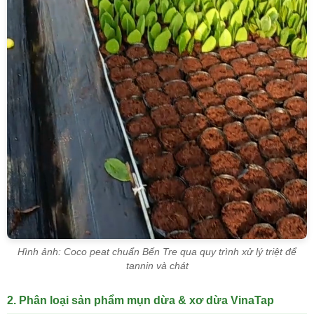
Hình ảnh: Coco peat chuẩn Bến Tre qua quy trình xử lý triệt để
tannin và chát
2. Phân loại sản phẩm mụn dừa & xơ dừa VinaTap