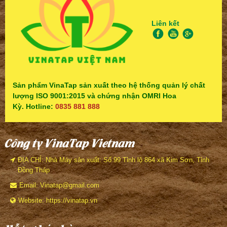
Liên kết
Sản phẩm VinaTap sản xuất theo hệ thống quản lý chất
lượng ISO 9001:2015 và chứng nhận OMRI Hoa
Kỳ. Hotline:
0835 881 888
Công ty VinaTap Vietnam
ĐỊA CHỈ: Nhà Máy sản xuất: Số 99 Tỉnh lộ 864 xã Kim Sơn, Tỉnh
Đồng Tháp
Email: Vinatap@gmail.com
Website: https://vinatap.vn