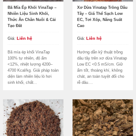
Bã Mía Ép Khối VinaTap –
Xơ Dừa Vinatap Trồng Dâu
Nhiên Liệu Sinh Khối,
Tây – Giá Thể Sạch Low
Thức Ăn Chăn Nuôi & Cải
EC, Tơi Xốp, Năng Suất
Tạo Đất
Cao
Giá:
Liên hệ
Giá:
Liên hệ
Bã mía ép khối VinaTap
Hướng dẫn kỹ thuật trồng
100% tự nhiên, độ ẩm
dâu tây trên xơ dừa Vinatap
<12%, nhiệt lượng 4200–
Low EC <0.5 mS/cm. Giữ
4700 Kcal/kg. Giải pháp toàn
ẩm tốt, thoáng khí, không
diện làm nhiên liệu lò hơi
chát, an toàn tuyệt đối cho
sinh khối, chất...
rễ dâu....