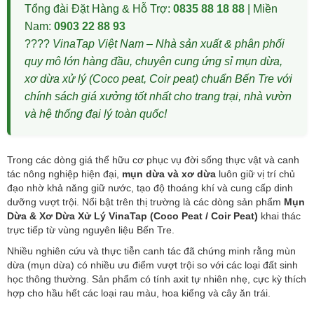
Tổng đài Đặt Hàng & Hỗ Trợ:
0835 88 18 88
| Miền
Nam:
0903 22 88 93
????
VinaTap Việt Nam – Nhà sản xuất & phân phối
quy mô lớn hàng đầu, chuyên cung ứng sỉ mụn dừa,
xơ dừa xử lý (Coco peat, Coir peat) chuẩn Bến Tre với
chính sách giá xưởng tốt nhất cho trang trại, nhà vườn
và hệ thống đại lý toàn quốc!
Trong các dòng giá thể hữu cơ phục vụ đời sống thực vật và canh
tác nông nghiệp hiện đại,
mụn dừa và xơ dừa
luôn giữ vị trí chủ
đạo nhờ khả năng giữ nước, tạo độ thoáng khí và cung cấp dinh
dưỡng vượt trội. Nổi bật trên thị trường là các dòng sản phẩm
Mụn
Dừa & Xơ Dừa Xử Lý VinaTap (Coco Peat / Coir Peat)
khai thác
trực tiếp từ vùng nguyên liệu Bến Tre.
Nhiều nghiên cứu và thực tiễn canh tác đã chứng minh rằng mùn
dừa (mụn dừa) có nhiều ưu điểm vượt trội so với các loại đất sinh
học thông thường. Sản phẩm có tính axit tự nhiên nhẹ, cực kỳ thích
hợp cho hầu hết các loại rau màu, hoa kiểng và cây ăn trái.