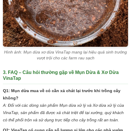
Hình ảnh: Mụn dừa xơ dừa VinaTap mang lại hiệu quả sinh trưởng
vượt trội cho các farm rau sạch
3. FAQ – Câu hỏi thường gặp về Mụn Dừa & Xơ Dừa
VinaTap
Q1: Mụn dừa mua về có cần xả chát lại trước khi trồng cây
không?
A: Đối với các dòng sản phẩm Mụn dừa xử lý và Xơ dừa xử lý của
VinaTap, sản phẩm đã được xả chát triệt để tại xưởng, quý khách
có thể phối trộn và sử dụng trực tiếp cho cây trồng rất an toàn.
Q2: VinaTap có cung cấp số lượng sỉ lớn cho các nhà vườn