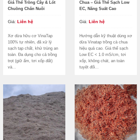
Giá Thể Trồng Cây & Lót
Chua – Giá Thể Sạch Low
Chuồng Chăn Nuôi
EC, Năng Suất Cao
Giá:
Liên hệ
Giá:
Liên hệ
Xơ dừa hữu cơ VinaTap
Hướng dẫn kỹ thuật dùng xơ
100% tự nhiên, đã xử lý
dừa Vinatap trồng cà chua
sạch tạp chất, khử trùng an
hiệu quả cao. Giá thể sạch
toàn. Đa dụng cho cả trồng
Low EC < 1.0 mS/cm, tơi
trọt (giữ ẩm, tơi xốp đất)
xốp, không chát, an toàn
và...
tuyệt đối...