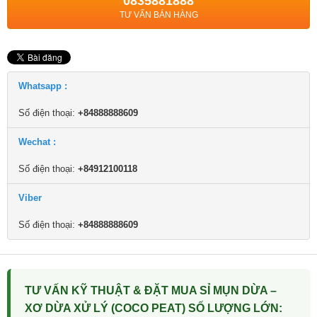
0835881888
TƯ VẤN BÁN HÀNG
Whatsapp :
Số điện thoại:
+84888888609
Wechat :
Số điện thoại:
+84912100118
Viber
Số điện thoại:
+84888888609
TƯ VẤN KỸ THUẬT & ĐẶT MUA SỈ MỤN DỪA –
XƠ DỪA XỬ LÝ (COCO PEAT) SỐ LƯỢNG LỚN: