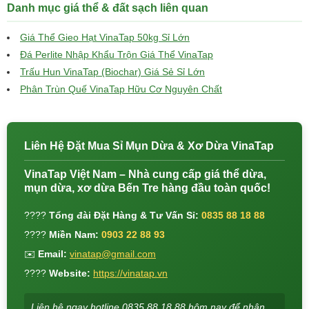
Danh mục giá thể & đất sạch liên quan
Giá Thể Gieo Hạt VinaTap 50kg Sỉ Lớn
Đá Perlite Nhập Khẩu Trộn Giá Thể VinaTap
Trấu Hun VinaTap (Biochar) Giá Sẻ Sỉ Lớn
Phân Trùn Quế VinaTap Hữu Cơ Nguyên Chất
Liên Hệ Đặt Mua Sỉ Mụn Dừa & Xơ Dừa VinaTap
VinaTap Việt Nam – Nhà cung cấp giá thể dừa,
mụn dừa, xơ dừa Bến Tre hàng đầu toàn quốc!
????
Tổng đài Đặt Hàng & Tư Vấn Sỉ:
0835 88 18 88
????
Miền Nam:
0903 22 88 93
✉️
Email:
vinatap@gmail.com
????
Website:
https://vinatap.vn
Liên hệ ngay hotline 0835 88 18 88 hôm nay để nhận