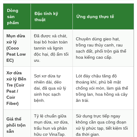
Dòng
Đặc tính kỹ
sản
Ứng dụng thực tế
thuật
phẩm
Mụn dừa
Đã được xả chát,
Chuyên dùng gieo hạt,
xử lý
loại bỏ hoàn toàn
trồng rau thủy canh, rau
(Coco
tannin và lignin
sạch đất, phối trộn giá thể
Peat Low
độc hại, độ ẩm tối
hoa kiểng cao cấp.
EC)
ưu.
Xơ dừa
Sợi xơ dừa tự
Lót đáy chậu tăng độ
xử lý Bến
nhiên dài, dẻo
thoáng khí, phủ bề mặt
Tre (Coir
dai, đã qua xử lý
chống xói mòn, làm giá thể
Peat /
sinh học sạch
trồng lan, hoa hồng và cây
Coir
bệnh.
ăn trái.
Fiber)
Tỷ lệ chuẩn giữa
Sử dụng trực tiếp ngay
Giá thể
mụn dừa, xơ dừa,
không cần qua công đoạn
phối trộn
trấu hun và phân
xử lý phức tạp, tiết kiệm tối
sẵn
hữu cơ VinaTap.
đa thời gian.