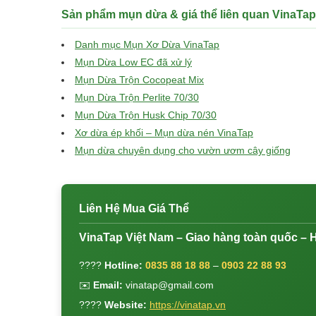
Sản phẩm mụn dừa & giá thể liên quan VinaTap
Danh mục Mụn Xơ Dừa VinaTap
Mụn Dừa Low EC đã xử lý
Mụn Dừa Trộn Cocopeat Mix
Mụn Dừa Trộn Perlite 70/30
Mụn Dừa Trộn Husk Chip 70/30
Xơ dừa ép khối – Mụn dừa nén VinaTap
Mụn dừa chuyên dụng cho vườn ươm cây giống
Liên Hệ Mua Giá Thể
VinaTap Việt Nam – Giao hàng toàn quốc – H
????
Hotline:
0835 88 18 88
–
0903 22 88 93
✉️
Email:
vinatap@gmail.com
????
Website:
https://vinatap.vn