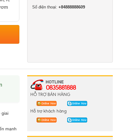
 ươm
Số điện thoại:
+84888888609
n
0835881888
HỖ TRỢ BÁN HÀNG
Hỗ trợ khách hàng
 giai
iển mạnh