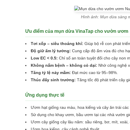
Hình ảnh: Mụn dừa sàng 
Ưu điểm của mụn dừa VinaTap cho vườn ươm
Tơi xốp – siêu thoáng khí:
Giúp bộ rễ con phát triể
Độ giữ ẩm lý tưởng:
Cung cấp độ ẩm vừa đủ cho hạt 
Low EC < 0.5:
Chỉ số an toàn tuyệt đối cho cây non 
Không nấm bệnh – không cỏ dại:
Nhờ công nghệ xử
Tăng tỷ lệ nảy mầm:
Đạt mức cao từ 95–98%.
Thúc đẩy sinh trưởng:
Tăng tốc độ phát triển cây g
Ứng dụng thực tế
Ươm hạt giống rau màu, hoa kiểng và cây ăn trái các 
Sử dụng cho khay ươm, bầu ươm tại các nhà vườn gi
Ươm cây giống cây lâu năm: sầu riêng, bơ, mít, xoài
Ươm hoa kiểng, cây cảnh nghệ thuật.