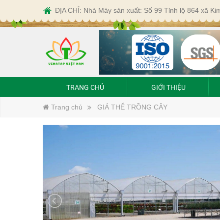
ĐỊA CHỈ: Nhà Máy sản xuất: Số 99 Tỉnh lộ 864 xã K
TRANG CHỦ
GIỚI THIỆU
Trang chủ
GIÁ THỂ TRỒNG CÂY