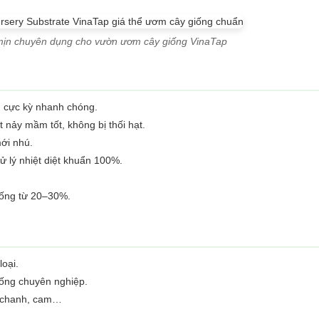
mịn chuyên dụng cho vườn ươm cây giống VinaTap
n cực kỳ nhanh chóng.
nảy mầm tốt, không bị thối hạt.
mới nhú.
 lý nhiệt diệt khuẩn 100%.
iống từ 20–30%.
loại.
ống chuyên nghiệp.
, chanh, cam…