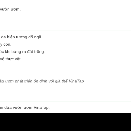
g vườn ươm.
i đa hiện tượng đổ ngã.
y con.
c khi bứng ra đất trồng.
vệ thực vật.
u ươm phát triển ổn định với giá thể VinaTap
 mụn dừa vườn ươm VinaTap: