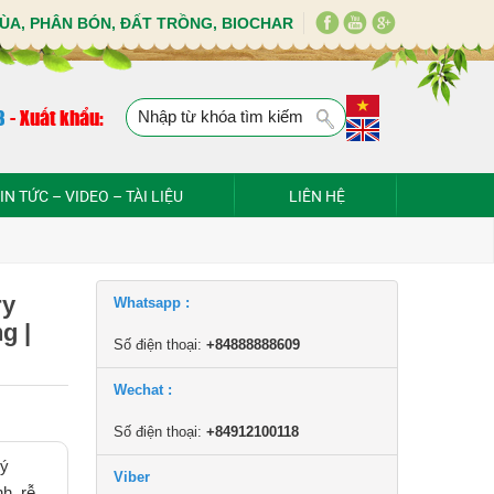
ÙA, PHÂN BÓN, ĐẤT TRỒNG, BIOCHAR
8
-
Xuất khẩu:
IN TỨC – VIDEO – TÀI LIỆU
LIÊN HỆ
ry
Whatsapp :
g |
Số điện thoại:
+84888888609
Wechat :
Số điện thoại:
+84912100118
lý
Viber
h, rễ