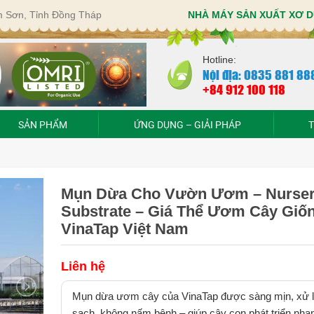
im Sơn, Tỉnh Đồng Tháp
NHÀ MÁY SẢN XUẤT XƠ D
Hotline:
Nội địa: 0835 881 88
+84 912 100 118
SẢN PHẨM
ỨNG DỤNG – GIẢI PHÁP
T
Mụn Dừa Cho Vườn Ươm – Nurse
Substrate – Giá Thể Ươm Cây Giốn
VinaTap Việt Nam
Liên hệ
Mụn dừa ươm cây của VinaTap được sàng mịn, xử 
sạch, không nấm bệnh – giúp cây con phát triển nhan