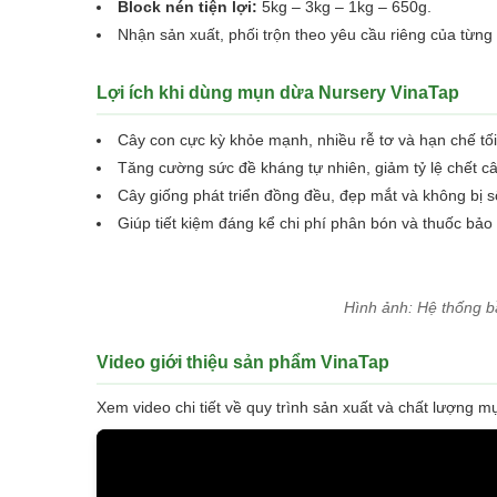
Block nén tiện lợi:
5kg – 3kg – 1kg – 650g.
Nhận sản xuất, phối trộn theo yêu cầu riêng của từn
Lợi ích khi dùng mụn dừa Nursery VinaTap
Cây con cực kỳ khỏe mạnh, nhiều rễ tơ và hạn chế tố
Tăng cường sức đề kháng tự nhiên, giảm tỷ lệ chết câ
Cây giống phát triển đồng đều, đẹp mắt và không bị số
Giúp tiết kiệm đáng kể chi phí phân bón và thuốc bảo 
Hình ảnh: Hệ thống bầ
Video giới thiệu sản phẩm VinaTap
Xem video chi tiết về quy trình sản xuất và chất lượng