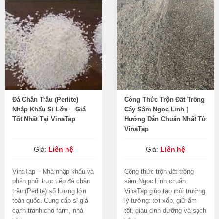
Đá Chân Trâu (Perlite)
Công Thức Trộn Đất Trồng
Nhập Khẩu Sỉ Lớn – Giá
Cây Sâm Ngọc Linh |
Tốt Nhất Tại VinaTap
Hướng Dẫn Chuẩn Nhất Từ
VinaTap
Giá:
Liên hệ
Giá:
Liên hệ
VinaTap – Nhà nhập khẩu và
Công thức trộn đất trồng
phân phối trực tiếp đá chân
sâm Ngọc Linh chuẩn
trâu (Perlite) số lượng lớn
VinaTap giúp tạo môi trường
toàn quốc. Cung cấp sỉ giá
lý tưởng: tơi xốp, giữ ẩm
cạnh tranh cho farm, nhà
tốt, giàu dinh dưỡng và sạch