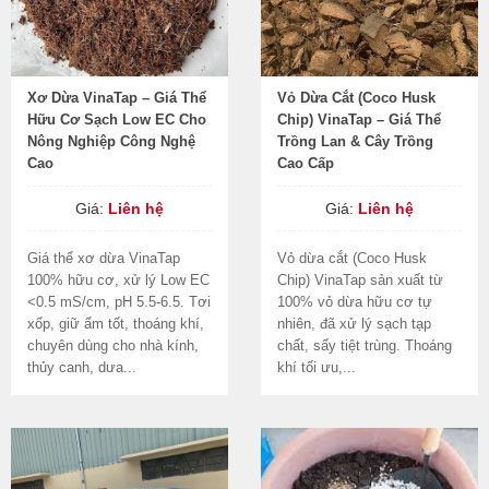
Xơ Dừa VinaTap – Giá Thể
Vỏ Dừa Cắt (Coco Husk
Hữu Cơ Sạch Low EC Cho
Chip) VinaTap – Giá Thể
Nông Nghiệp Công Nghệ
Trồng Lan & Cây Trồng
Cao
Cao Cấp
Giá:
Liên hệ
Giá:
Liên hệ
Giá thể xơ dừa VinaTap
Vỏ dừa cắt (Coco Husk
100% hữu cơ, xử lý Low EC
Chip) VinaTap sản xuất từ
<0.5 mS/cm, pH 5.5-6.5. Tơi
100% vỏ dừa hữu cơ tự
xốp, giữ ẩm tốt, thoáng khí,
nhiên, đã xử lý sạch tạp
chuyên dùng cho nhà kính,
chất, sấy tiệt trùng. Thoáng
thủy canh, dưa...
khí tối ưu,...