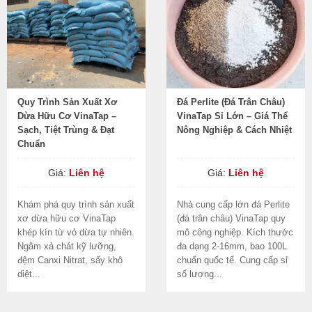
Quy Trình Sản Xuất Xơ
Đá Perlite (Đá Trân Châu)
Dừa Hữu Cơ VinaTap –
VinaTap Sỉ Lớn – Giá Thể
Sạch, Tiệt Trùng & Đạt
Nông Nghiệp & Cách Nhiệt
Chuẩn
Giá:
Liên hệ
Giá:
Liên hệ
Khám phá quy trình sản xuất
Nhà cung cấp lớn đá Perlite
xơ dừa hữu cơ VinaTap
(đá trân châu) VinaTap quy
khép kín từ vỏ dừa tự nhiên.
mô công nghiệp. Kích thước
Ngâm xả chát kỹ lưỡng,
đa dạng 2-16mm, bao 100L
đệm Canxi Nitrat, sấy khô
chuẩn quốc tế. Cung cấp sỉ
diệt...
số lượng...