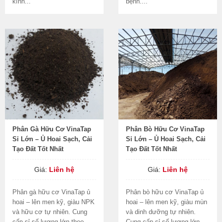
kính...
bệnh....
Phân Gà Hữu Cơ VinaTap
Phân Bò Hữu Cơ VinaTap
Sỉ Lớn – Ủ Hoai Sạch, Cải
Sỉ Lớn – Ủ Hoai Sạch, Cải
Tạo Đất Tốt Nhất
Tạo Đất Tốt Nhất
Giá:
Liên hệ
Giá:
Liên hệ
Phân gà hữu cơ VinaTap ủ
Phân bò hữu cơ VinaTap ủ
hoai – lên men kỹ, giàu NPK
hoai – lên men kỹ, giàu mùn
và hữu cơ tự nhiên. Cung
và dinh dưỡng tự nhiên.
cấp sỉ số lượng lớn theo
Cung cấp sỉ số lượng lớn