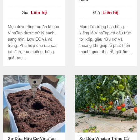
Giá:
Liên hệ
Giá:
Liên hệ
Mụn dừa trồng rau ăn lá của
Mụn dừa trồng hoa hồng –
VinaTap được xử lý sạch,
kiểng lá VinaTap có cấu trúc
sàng mịn, Low EC và vô
tơi xốp, giàu hữu cơ và
trùng. Phù hợp cho rau cải,
thoáng khí giúp rễ phát triển
xà lách, rau muống, húng
mạnh, giảm thối rễ, giữ ẩm...
quế, rau...
Xơ Dừa Hữu Cơ VinaTap –
Xơ Dừa Vinatap Trồng Cà