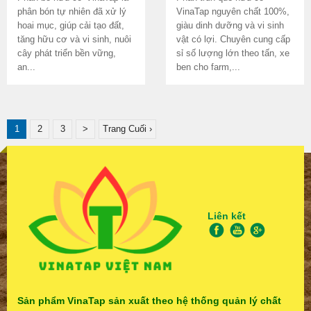
phân bón tự nhiên đã xử lý
VinaTap nguyên chất 100%,
hoai mục, giúp cải tạo đất,
giàu dinh dưỡng và vi sinh
tăng hữu cơ và vi sinh, nuôi
vật có lợi. Chuyên cung cấp
cây phát triển bền vững,
sỉ số lượng lớn theo tấn, xe
an...
ben cho farm,...
1
2
3
>
Trang Cuối ›
Liên kết
Sản phẩm VinaTap sản xuất theo hệ thống quản lý chất