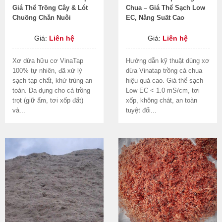
Giá Thể Trồng Cây & Lót
Chua – Giá Thể Sạch Low
Chuồng Chăn Nuôi
EC, Năng Suất Cao
Giá:
Liên hệ
Giá:
Liên hệ
Xơ dừa hữu cơ VinaTap
Hướng dẫn kỹ thuật dùng xơ
100% tự nhiên, đã xử lý
dừa Vinatap trồng cà chua
sạch tạp chất, khử trùng an
hiệu quả cao. Giá thể sạch
toàn. Đa dụng cho cả trồng
Low EC < 1.0 mS/cm, tơi
trọt (giữ ẩm, tơi xốp đất)
xốp, không chát, an toàn
và...
tuyệt đối...