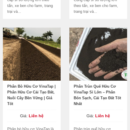
tấn, xe ben cho farm, trang
theo tấn, xe ben cho farm,
trại và...
trang trại và...
Phân Bò Hữu Cơ VinaTap |
Phân Trùn Quế Hữu Cơ
Phân Hữu Cơ Cải Tạo Đất,
VinaTap Sỉ Lớn – Phân
Nuôi Cây Bền Vững | Giá
Bón Sạch, Cải Tạo Đất Tốt
Tốt
Nhất
Giá:
Liên hệ
Giá:
Liên hệ
Phân bò hữu cơ VinaTap là
Phân trùn quế hữu cơ