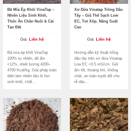
Bã Mía Ép Khối VinaTap –
Xơ Dừa Vinatap Trồng Dâu
Nhiên Liệu Sinh Khối,
Tây – Giá Thể Sạch Low
Thức Ăn Chăn Nuôi & Cải
EC, Tơi Xốp, Năng Suất
Tạo Đất
Cao
Giá:
Liên hệ
Giá:
Liên hệ
Bã mía ép khối VinaTap
Hướng dẫn kỹ thuật trồng
100% tự nhiên, độ ẩm
dâu tây trên xơ dừa Vinatap
<12%, nhiệt lượng 4200–
Low EC <0.5 mS/cm. Giữ
4700 Kcal/kg. Giải pháp toàn
ẩm tốt, thoáng khí, không
diện làm nhiên liệu lò hơi
chát, an toàn tuyệt đối cho
sinh khối, chất...
rễ dâu....