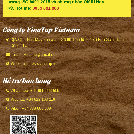
lượng ISO 9001:2015 và chứng nhận OMRI Hoa
Kỳ. Hotline:
0835 881 888
Công ty VinaTap Vietnam
ĐỊA CHỈ: Nhà Máy sản xuất: Số 99 Tỉnh lộ 864 xã Kim Sơn, Tỉnh
Đồng Tháp
Email: Vinatap@gmail.com
Website: https://vinatap.vn
Hỗ trợ bán hàng
Whatsapp: +84 888 888 609
Wechat: +84 912 100 118
Viber: +84 888 888 609