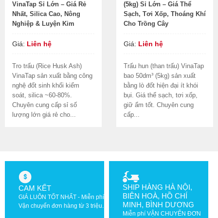
VinaTap Sỉ Lớn – Giá Rẻ
(5kg) Sỉ Lớn – Giá Thể
Nhất, Silica Cao, Nông
Sạch, Tơi Xốp, Thoáng Khí
Nghiệp & Luyện Kim
Cho Trồng Cây
Giá:
Liên hệ
Giá:
Liên hệ
Tro trấu (Rice Husk Ash)
Trấu hun (than trấu) VinaTap
VinaTap sản xuất bằng công
bao 50dm³ (5kg) sản xuất
nghệ đốt sinh khối kiểm
bằng lò đốt hiện đại ít khói
soát, silica ~60-80%.
bụi. Giá thể sạch, tơi xốp,
Chuyên cung cấp sỉ số
giữ ẩm tốt. Chuyên cung
lượng lớn giá rẻ cho...
cấp...
SHIP HÀNG HÀ NỘI,
CAM KẾT
BIÊN HOÀ, HỒ CHÍ
GIÁ LUÔN TỐT NHẤT - Miễn phí
MINH, BÌNH DƯƠNG
Vận chuyển đơn hàng từ 3 triệu.
Miễn phí VẬN CHUYỂN ĐƠN