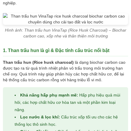
nghiệp.
Hình ảnh: Than trấu hun VinaTap (Rice Husk Charcoal) – Biochar
carbon cao, xốp nhẹ và thân thiện môi trường
1. Than trấu hun là gì & Đặc tính cấu trúc nổi bật
Than trấu hun (Rice husk charcoal)
là dạng biochar carbon cao
được tạo ra từ quá trình nhiệt phân vỏ trấu trong môi trường hạn
chế oxy. Quá trình này giúp phân hủy các hợp chất hữu cơ, để lại
hệ thống cấu trúc carbon rỗng với hàng triệu lỗ vi mô.
Khả năng hấp phụ mạnh mẽ:
Hấp phụ hiệu quả mùi
hôi, các hợp chất hữu cơ hòa tan và một phần kim loại
nặng.
Lọc nước & lọc khí:
Cấu trúc xốp tối ưu cho các hệ
thống lọc thô sinh học.