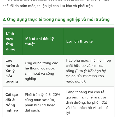
chế tối đa nấm mốc, thuận lợi cho lưu kho và phối trộn.
3. Ứng dụng thực tế trong nông nghiệp và môi trường
Lĩnh
vực
Mô tả chi tiết kỹ
Lợi ích thực tế
ứng
thuật
dụng
Lọc
Hấp phụ màu, mùi hôi, hợp
Ứng dụng trong các
nước &
chất hữu cơ và kim loại
hệ thống lọc nước
Xử lý
nặng
(Lưu ý: Kết hợp hệ
sinh hoạt và công
môi
lọc chuẩn khi dùng cho
nghiệp.
trường
nước uống)
.
Tăng thoáng khí cho rễ,
Cải tạo
Phối trộn tỷ lệ 5–20%
giữ ẩm, hạn chế rửa trôi
đất &
cùng mụn xơ dừa,
dinh dưỡng, hạ phèn đất
Nông
phân hữu cơ hoặc
và kích thích hệ vi sinh có
nghiệp
đất sạch.
lợi.