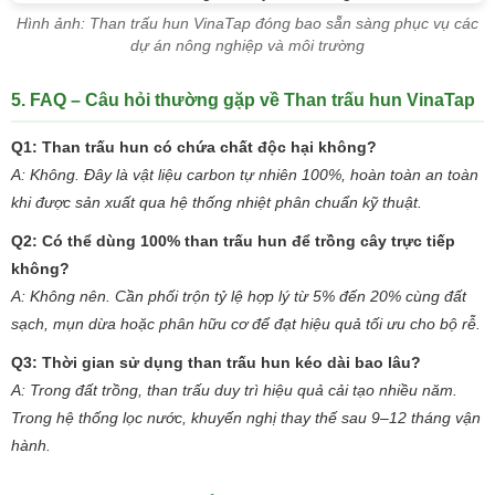
Hình ảnh: Than trấu hun VinaTap đóng bao sẵn sàng phục vụ các
dự án nông nghiệp và môi trường
5. FAQ – Câu hỏi thường gặp về Than trấu hun VinaTap
Q1: Than trấu hun có chứa chất độc hại không?
A: Không. Đây là vật liệu carbon tự nhiên 100%, hoàn toàn an toàn
khi được sản xuất qua hệ thống nhiệt phân chuẩn kỹ thuật.
Q2: Có thể dùng 100% than trấu hun để trồng cây trực tiếp
không?
A: Không nên. Cần phối trộn tỷ lệ hợp lý từ 5% đến 20% cùng đất
sạch, mụn dừa hoặc phân hữu cơ để đạt hiệu quả tối ưu cho bộ rễ.
Q3: Thời gian sử dụng than trấu hun kéo dài bao lâu?
A: Trong đất trồng, than trấu duy trì hiệu quả cải tạo nhiều năm.
Trong hệ thống lọc nước, khuyến nghị thay thế sau 9–12 tháng vận
hành.