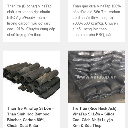
Than tre (Biochar) VinaTap
Than gáo dừa VinaTap 100%
chất lượng cao đạt chuẩn
gáo dừa già Bến Tre, carbon
EBC-Agro/Feed+, hàm
cố định 75-85%, nhiệt trị
lượng carbon hữu cơ cực
7000-7500 kcal/kg. Chuyên
cao ~91%. Chuyên cung cấp
sỉ số lượng lớn theo
sỉ số lượng lớn theo...
container cho BBQ, sản...
Than Tre VinaTap Sỉ Lớn –
Tro Trấu (Rice Husk Ash)
Than Sinh Học Bamboo
VinaTap Sỉ Lớn – Silica
Biochar, Carbon 80%,
Cao, Cách Nhiệt Luyện
Chuẩn Xuất Khẩu
Kim & Đúc Thép