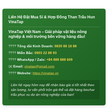
Liên Hệ Đặt Mua Sỉ & Hợp Đồng Than Trấu Hun
VinaTap
VinaTap Việt Nam – Giải pháp vật liệu nông
nghiệp & môi trường bền vững hàng đầu!
????
Tổng đài Kinh Doanh:
0835 88 18 88
????
Miền Bắc:
0903 22 88 93
????
WhatsApp / Zalo:
+84 888 888 609
✉️
Email:
vinatap@gmail.com
????
Website:
https://vinatap.vn
Liên hệ ngay hôm nay để nhận báo giá sỉ tốt nhất theo
sản lượng, tư vấn phối trộn giá thể và đặt hàng biochar
trấu phục vụ dự án nông nghiệp của bạn!