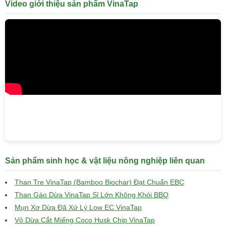
Video giới thiệu sản phẩm VinaTap
Sản phẩm sinh học & vật liệu nông nghiệp liên quan
Than Tre VinaTap (Bamboo Biochar) Đạt Chuẩn EBC
Than Gáo Dừa VinaTap Sỉ Lớn Không Khói BBQ
Mụn Xơ Dừa Đã Xử Lý Low EC VinaTap
Vỏ Dừa Cắt Miếng Coco Husk Chip VinaTap