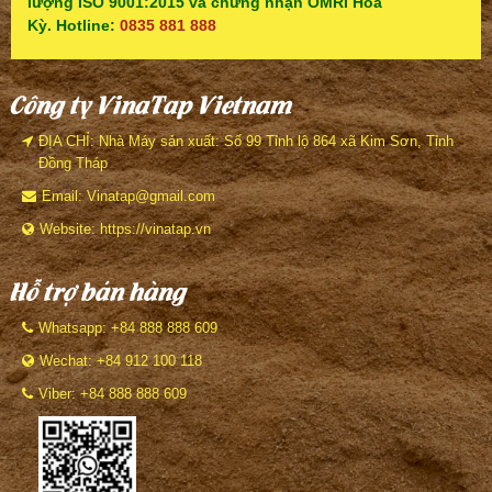
lượng ISO 9001:2015 và chứng nhận OMRI Hoa
Kỳ. Hotline:
0835 881 888
Công ty VinaTap Vietnam
ĐỊA CHỈ: Nhà Máy sản xuất: Số 99 Tỉnh lộ 864 xã Kim Sơn, Tỉnh
Đồng Tháp
Email: Vinatap@gmail.com
Website: https://vinatap.vn
Hỗ trợ bán hàng
Whatsapp: +84 888 888 609
Wechat: +84 912 100 118
Viber: +84 888 888 609