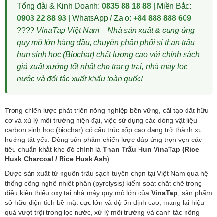
Tổng đài & Kinh Doanh:
0835 88 18 88
| Miền Bắc:
0903 22 88 93
| WhatsApp / Zalo:
+84 888 888 609
????
VinaTap Việt Nam – Nhà sản xuất & cung ứng
quy mô lớn hàng đầu, chuyên phân phối sỉ than trấu
hun sinh học (Biochar) chất lượng cao với chính sách
giá xuất xưởng tốt nhất cho trang trại, nhà máy lọc
nước và đối tác xuất khẩu toàn quốc!
Trong chiến lược phát triển nông nghiệp bền vững, cải tạo đất hữu
cơ và xử lý môi trường hiện đại, việc sử dụng các dòng vật liệu
carbon sinh học (biochar) có cấu trúc xốp cao đang trở thành xu
hướng tất yếu. Dòng sản phẩm chiến lược đáp ứng trọn vẹn các
tiêu chuẩn khắt khe đó chính là
Than Trấu Hun VinaTap (Rice
Husk Charcoal / Rice Husk Ash)
.
Được sản xuất từ nguồn trấu sạch tuyển chọn tại Việt Nam qua hệ
thống công nghệ nhiệt phân (pyrolysis) kiểm soát chặt chẽ trong
điều kiện thiếu oxy tại nhà máy quy mô lớn của
VinaTap
, sản phẩm
sở hữu diện tích bề mặt cực lớn và độ ổn định cao, mang lại hiệu
quả vượt trội trong lọc nước, xử lý môi trường và canh tác nông