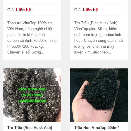
Giá:
Liên hệ
Giá:
Liên hệ
Than tre VinaTap 100% tre
Tro Trấu (Rice Husk Ash)
Việt Nam, công nghệ nhiệt
VinaTap giàu Silica, kiểm
phân lò kín không khói,
soát hàm lượng carbon linh
carbon cố định 70-80%, nhiệt
hoạt. Chuyên cung cấp sỉ số
trị 6500-7200 kcal/kg.
lượng lớn cho nhà máy
Chuyên sỉ số lượng...
luyện kim, đúc thép...
Tro Trấu (Rice Husk Ash)
Trấu Hun VinaTap 50dm³