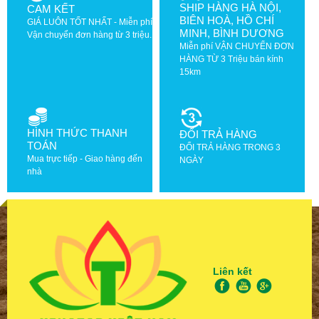
SHIP HÀNG HÀ NỘI,
CAM KẾT
BIÊN HOÀ, HỒ CHÍ
GIÁ LUÔN TỐT NHẤT - Miễn phí
MINH, BÌNH DƯƠNG
Vận chuyển đơn hàng từ 3 triệu.
Miễn phí VẬN CHUYỂN ĐƠN
HÀNG TỪ 3 Triệu bán kính
15km
HÌNH THỨC THANH
ĐỔI TRẢ HÀNG
TOÁN
ĐỔI TRẢ HÀNG TRONG 3
Mua trực tiếp - Giao hàng đến
NGÀY
nhà
Liên kết