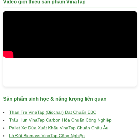
Video giới thiệu sản phẩm VinaTap
Sản phẩm sinh học & năng lượng liên quan
Than Tre VinaTap (Biochar) Đạt Chuẩn EBC
Trấu Hun VinaTap Carbon Hóa Chuẩn Công Nghiệp
Pallet Xơ Dừa Xuất Khẩu VinaTap Chuẩn Châu Âu
Lò Đốt Biomass VinaTap Công Nghiệp