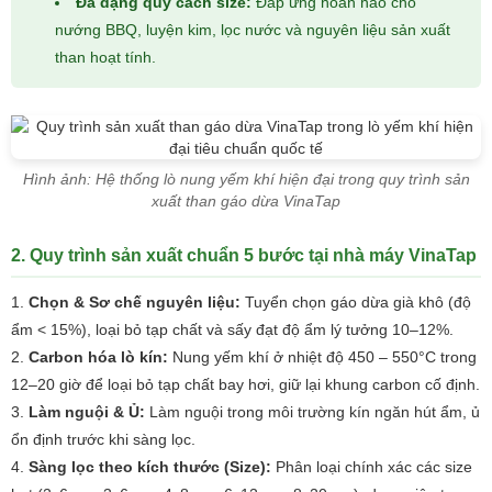
Đa dạng quy cách size:
Đáp ứng hoàn hảo cho
nướng BBQ, luyện kim, lọc nước và nguyên liệu sản xuất
than hoạt tính.
Hình ảnh: Hệ thống lò nung yếm khí hiện đại trong quy trình sản
xuất than gáo dừa VinaTap
2. Quy trình sản xuất chuẩn 5 bước tại nhà máy VinaTap
Chọn & Sơ chế nguyên liệu:
Tuyển chọn gáo dừa già khô (độ
ẩm < 15%), loại bỏ tạp chất và sấy đạt độ ẩm lý tưởng 10–12%.
Carbon hóa lò kín:
Nung yếm khí ở nhiệt độ 450 – 550°C trong
12–20 giờ để loại bỏ tạp chất bay hơi, giữ lại khung carbon cố định.
Làm nguội & Ủ:
Làm nguội trong môi trường kín ngăn hút ẩm, ủ
ổn định trước khi sàng lọc.
Sàng lọc theo kích thước (Size):
Phân loại chính xác các size