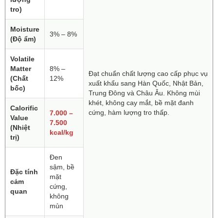
tro)
Moisture
3% – 8%
(Độ ẩm)
Volatile
Matter
8% –
Đạt chuẩn chất lượng cao cấp phục vụ
(Chất
12%
xuất khẩu sang Hàn Quốc, Nhật Bản,
bốc)
Trung Đông và Châu Âu. Không mùi
khét, không cay mắt, bề mặt đanh
Calorific
cứng, hàm lượng tro thấp.
7.000 –
Value
7.500
(Nhiệt
kcal/kg
trị)
Đen
sậm, bề
Đặc tính
mặt
cảm
cứng,
quan
không
mủn