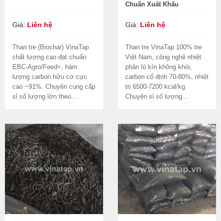
Chuẩn Xuất Khẩu
Giá:
Liên hệ
Giá:
Liên hệ
Than tre (Biochar) VinaTap
Than tre VinaTap 100% tre
chất lượng cao đạt chuẩn
Việt Nam, công nghệ nhiệt
EBC-Agro/Feed+, hàm
phân lò kín không khói,
lượng carbon hữu cơ cực
carbon cố định 70-80%, nhiệt
cao ~91%. Chuyên cung cấp
trị 6500-7200 kcal/kg.
sỉ số lượng lớn theo...
Chuyên sỉ số lượng...