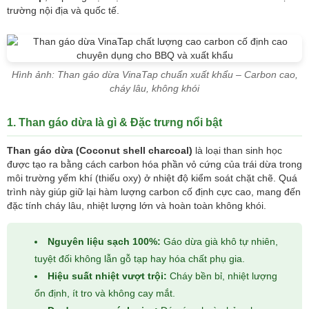
trường nội địa và quốc tế.
Hình ảnh: Than gáo dừa VinaTap chuẩn xuất khẩu – Carbon cao,
cháy lâu, không khói
1. Than gáo dừa là gì & Đặc trưng nổi bật
Than gáo dừa (Coconut shell charcoal)
là loại than sinh học
được tạo ra bằng cách carbon hóa phần vỏ cứng của trái dừa trong
môi trường yếm khí (thiếu oxy) ở nhiệt độ kiểm soát chặt chẽ. Quá
trình này giúp giữ lại hàm lượng carbon cố định cực cao, mang đến
đặc tính cháy lâu, nhiệt lượng lớn và hoàn toàn không khói.
Nguyên liệu sạch 100%:
Gáo dừa già khô tự nhiên,
tuyệt đối không lẫn gỗ tạp hay hóa chất phụ gia.
Hiệu suất nhiệt vượt trội:
Cháy bền bỉ, nhiệt lượng
ổn định, ít tro và không cay mắt.