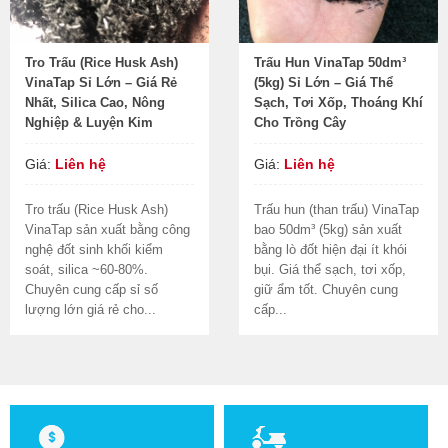
Tro Trấu (Rice Husk Ash)
Trấu Hun VinaTap 50dm³
VinaTap Sỉ Lớn – Giá Rẻ
(5kg) Sỉ Lớn – Giá Thể
Nhất, Silica Cao, Nông
Sạch, Tơi Xốp, Thoáng Khí
Nghiệp & Luyện Kim
Cho Trồng Cây
Giá:
Liên hệ
Giá:
Liên hệ
Tro trấu (Rice Husk Ash)
Trấu hun (than trấu) VinaTap
VinaTap sản xuất bằng công
bao 50dm³ (5kg) sản xuất
nghệ đốt sinh khối kiểm
bằng lò đốt hiện đại ít khói
soát, silica ~60-80%.
bụi. Giá thể sạch, tơi xốp,
Chuyên cung cấp sỉ số
giữ ẩm tốt. Chuyên cung
lượng lớn giá rẻ cho...
cấp...