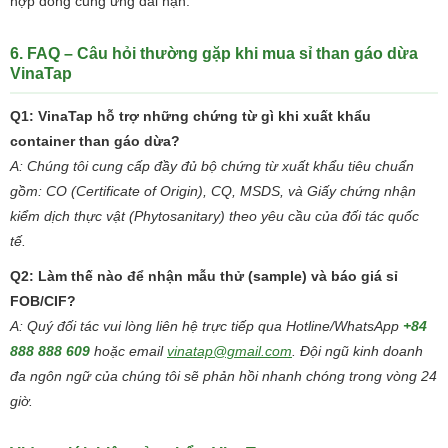
hợp đồng cung ứng dài hạn.
6. FAQ – Câu hỏi thường gặp khi mua sỉ than gáo dừa
VinaTap
Q1: VinaTap hỗ trợ những chứng từ gì khi xuất khẩu
container than gáo dừa?
A: Chúng tôi cung cấp đầy đủ bộ chứng từ xuất khẩu tiêu chuẩn
gồm: CO (Certificate of Origin), CQ, MSDS, và Giấy chứng nhận
kiểm dịch thực vật (Phytosanitary) theo yêu cầu của đối tác quốc
tế.
Q2: Làm thế nào để nhận mẫu thử (sample) và báo giá sỉ
FOB/CIF?
A: Quý đối tác vui lòng liên hệ trực tiếp qua Hotline/WhatsApp
+84
888 888 609
hoặc email
vinatap@gmail.com
. Đội ngũ kinh doanh
đa ngôn ngữ của chúng tôi sẽ phản hồi nhanh chóng trong vòng 24
giờ.