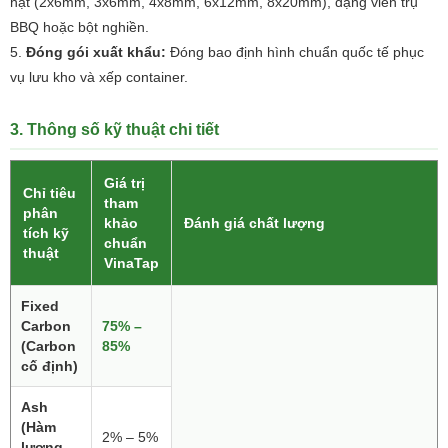
hạt (2x6mm, 3x6mm, 4x8mm, 6x12mm, 8x20mm), dạng viên trụ
BBQ hoặc bột nghiền.
Đóng gói xuất khẩu:
Đóng bao định hình chuẩn quốc tế phục
vụ lưu kho và xếp container.
3. Thông số kỹ thuật chi tiết
Giá trị
Chỉ tiêu
tham
phân
khảo
Đánh giá chất lượng
tích kỹ
chuẩn
thuật
VinaTap
Fixed
Carbon
75% –
(Carbon
85%
cố định)
Ash
(Hàm
2% – 5%
lượng