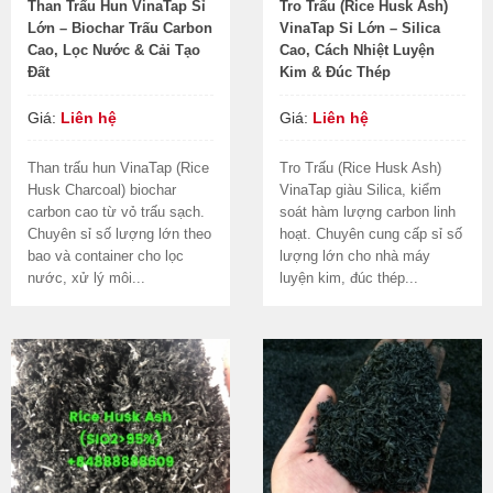
Than Trấu Hun VinaTap Sỉ
Tro Trấu (Rice Husk Ash)
Lớn – Biochar Trấu Carbon
VinaTap Sỉ Lớn – Silica
Cao, Lọc Nước & Cải Tạo
Cao, Cách Nhiệt Luyện
Đất
Kim & Đúc Thép
Giá:
Liên hệ
Giá:
Liên hệ
Than trấu hun VinaTap (Rice
Tro Trấu (Rice Husk Ash)
Husk Charcoal) biochar
VinaTap giàu Silica, kiểm
carbon cao từ vỏ trấu sạch.
soát hàm lượng carbon linh
Chuyên sỉ số lượng lớn theo
hoạt. Chuyên cung cấp sỉ số
bao và container cho lọc
lượng lớn cho nhà máy
nước, xử lý môi...
luyện kim, đúc thép...