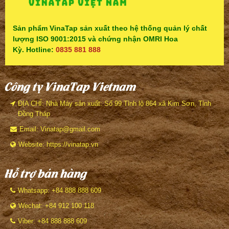
Sản phẩm VinaTap sản xuất theo hệ thống quản lý chất
lượng ISO 9001:2015 và chứng nhận OMRI Hoa
Kỳ. Hotline:
0835 881 888
Công ty VinaTap Vietnam
ĐỊA CHỈ: Nhà Máy sản xuất: Số 99 Tỉnh lộ 864 xã Kim Sơn, Tỉnh
Đồng Tháp
Email: Vinatap@gmail.com
Website: https://vinatap.vn
Hỗ trợ bán hàng
Whatsapp: +84 888 888 609
Wechat: +84 912 100 118
Viber: +84 888 888 609