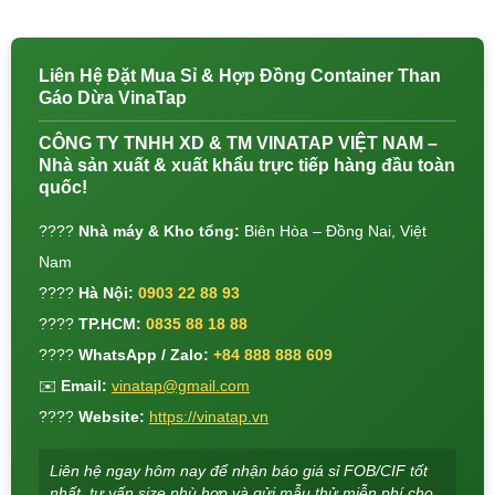
Liên Hệ Đặt Mua Sỉ & Hợp Đồng Container Than
Gáo Dừa VinaTap
CÔNG TY TNHH XD & TM VINATAP VIỆT NAM –
Nhà sản xuất & xuất khẩu trực tiếp hàng đầu toàn
quốc!
????
Nhà máy & Kho tổng:
Biên Hòa – Đồng Nai, Việt
Nam
????
Hà Nội:
0903 22 88 93
????
TP.HCM:
0835 88 18 88
????
WhatsApp / Zalo:
+84 888 888 609
✉️
Email:
vinatap@gmail.com
????
Website:
https://vinatap.vn
Liên hệ ngay hôm nay để nhận báo giá sỉ FOB/CIF tốt
nhất, tư vấn size phù hợp và gửi mẫu thử miễn phí cho