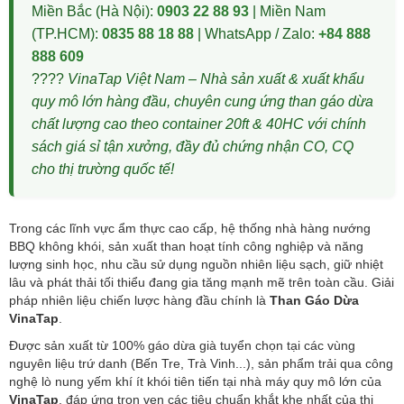
Miền Bắc (Hà Nội):
0903 22 88 93
| Miền Nam
(TP.HCM):
0835 88 18 88
| WhatsApp / Zalo:
+84 888
888 609
????
VinaTap Việt Nam – Nhà sản xuất & xuất khẩu
quy mô lớn hàng đầu, chuyên cung ứng than gáo dừa
chất lượng cao theo container 20ft & 40HC với chính
sách giá sỉ tận xưởng, đầy đủ chứng nhận CO, CQ
cho thị trường quốc tế!
Trong các lĩnh vực ẩm thực cao cấp, hệ thống nhà hàng nướng
BBQ không khói, sản xuất than hoạt tính công nghiệp và năng
lượng sinh học, nhu cầu sử dụng nguồn nhiên liệu sạch, giữ nhiệt
lâu và phát thải tối thiểu đang gia tăng mạnh mẽ trên toàn cầu. Giải
pháp nhiên liệu chiến lược hàng đầu chính là
Than Gáo Dừa
VinaTap
.
Được sản xuất từ 100% gáo dừa già tuyển chọn tại các vùng
nguyên liệu trứ danh (Bến Tre, Trà Vinh...), sản phẩm trải qua công
nghệ lò nung yếm khí ít khói tiên tiến tại nhà máy quy mô lớn của
VinaTap
, đáp ứng trọn vẹn các tiêu chuẩn khắt khe nhất của thị