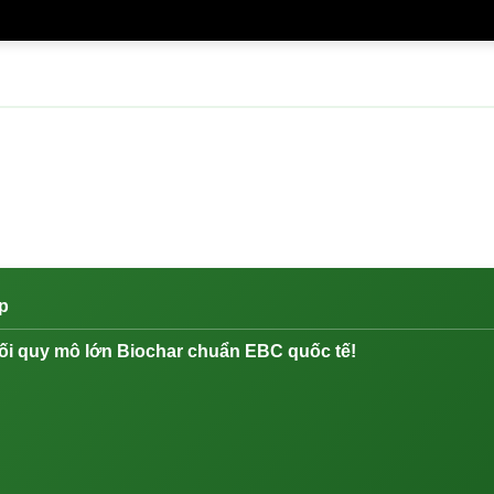
p
ối quy mô lớn Biochar chuẩn EBC quốc tế!