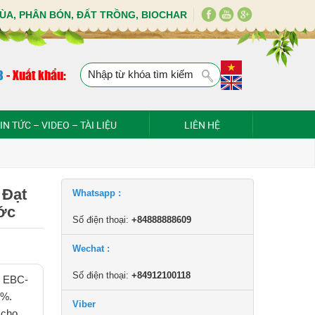
ÙA, PHÂN BÓN, ĐẤT TRỒNG, BIOCHAR
8
-
Xuất khẩu:
IN TỨC – VIDEO – TÀI LIỆU
LIÊN HỆ
 Đạt
Whatsapp :
ớc
Số điện thoại:
+84888888609
Wechat :
Số điện thoại:
+84912100118
n EBC-
1%.
Viber
 cho