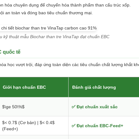
on hóa chuyên dụng để chuyển hóa thành phẩm than cấu trúc xốp.
uội an toàn và đóng bao tiêu chuẩn thương mại.
êu kỹ thuật mẫu Biochar than tre VinaTap đạt chuẩn EBC
C quốc tế
hóa học vượt trội, đáp ứng toàn diện các tiêu chuẩn chất lượng khắt k
Giới hạn chuẩn EBC
Đánh giá chất lượng
$\ge 50\%$
✅ Đạt chuẩn xuất sắc
$< 0.7$ (Cơ bản) | $< 0.4$
✅ Đạt chuẩn EBC-Feed+
(Feed+)