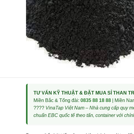
TƯ VẤN KỸ THUẬT & ĐẶT MUA SỈ THAN T
Miền Bắc & Tổng đài:
0835 88 18 88
| Miền Na
????
VinaTap Việt Nam – Nhà cung cấp quy mô 
chuẩn EBC quốc tế theo tấn, container với chín