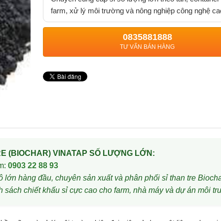
farm, xử lý môi trường và nông nghiệp công nghệ ca
0835881888
TƯ VẤN BÁN HÀNG
RE (BIOCHAR) VINATAP SỐ LƯỢNG LỚN:
m:
0903 22 88 93
lớn hàng đầu, chuyên sản xuất và phân phối sỉ than tre Biocha
h sách chiết khấu sỉ cực cao cho farm, nhà máy và dự án môi tr