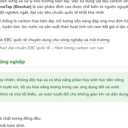
 bền vững và xử lý môi trường hiện đại, việc sử dụng vật liệu carbon si
inaTap (Biochar)
là sản phẩm đỉnh cao được chế biến từ nguồn nguyên
độ nghiêm ngặt, đạt các tiêu chuẩn quốc tế khắt khe nhất.
 thống lò carbon hóa hiện đại, trữ lượng sẵn sàng đáp ứng mọi đơn h
luyện kim, lọc nước và sản xuất than hoạt tính với cam kết giá sỉ tận
char) đạt chuẩn EBC quốc tế – Hàm lượng carbon cực cao
 công nghiệp
ự nhiên, không độc hại và có khả năng phân hủy sinh học bền vững.
 tuyệt vời, tối ưu hóa năng lượng trong các ứng dụng đốt và sưởi.
khói và mùi tối thiểu, an toàn tuyệt đối cho không gian kín và dân dụng
à chất lượng đồng đều.
chất bám dính.