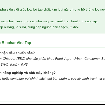
ụ siêu việt giúp loại bỏ tạp chất, kim loại nặng trong hệ thống lọc nư
vào chiến lược cho các nhà máy sản xuất than hoạt tính cao cấp.
p nướng, lò sưởi, cung cấp nguồn nhiệt sạch, ít khói.
e Biochar VinaTap
 nhận tiêu chuẩn nào?
bon Châu Âu (EBC) cho các phân khúc Feed, Agro, Urban, Consumer, Ba
 $H/C_{org} < 0.4$.
án nông nghiệp và nhà máy không?
n hoặc container với chính sách giá bán buôn sỉ cực kỳ cạnh tranh và c