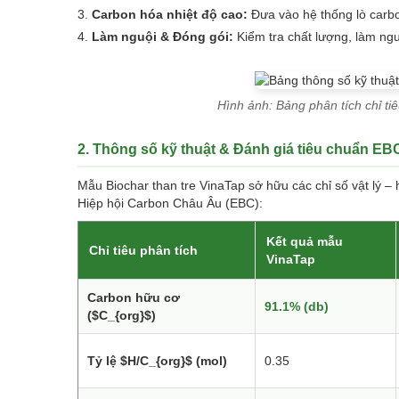
Carbon hóa nhiệt độ cao:
Đưa vào hệ thống lò carb
Làm nguội & Đóng gói:
Kiểm tra chất lượng, làm ng
Hình ảnh: Bảng phân tích chỉ ti
2. Thông số kỹ thuật & Đánh giá tiêu chuẩn EB
Mẫu Biochar than tre VinaTap sở hữu các chỉ số vật lý – 
Hiệp hội Carbon Châu Âu (EBC):
Kết quả mẫu
Chỉ tiêu phân tích
VinaTap
Carbon hữu cơ
91.1% (db)
($C_{org}$)
Tỷ lệ $H/C_{org}$ (mol)
0.35