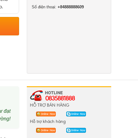
o.
Số điện thoại:
+84888888609
0835881888
HỖ TRỢ BÁN HÀNG
r đạt
ường!
Hỗ trợ khách hàng