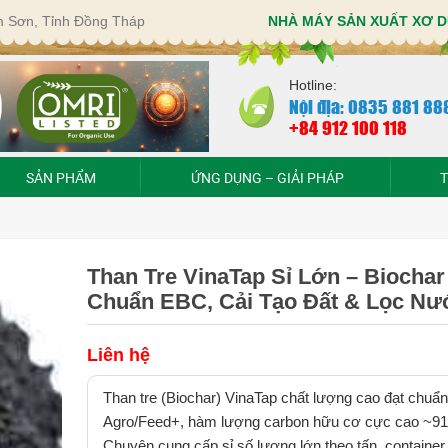
im Sơn, Tỉnh Đồng Tháp
NHÀ MÁY SẢN XUẤT XƠ D
Hotline:
Nội địa: 0835 881 88
+84 912 100 118
SẢN PHẨM
ỨNG DỤNG – GIẢI PHÁP
T
Than Tre VinaTap Sỉ Lớn – Biochar
Chuẩn EBC, Cải Tạo Đất & Lọc Nư
Liên hệ
Than tre (Biochar) VinaTap chất lượng cao đạt chuẩ
Agro/Feed+, hàm lượng carbon hữu cơ cực cao ~9
Chuyên cung cấp sỉ số lượng lớn theo tấn, container