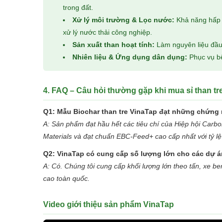
trong đất.
Xử lý môi trường & Lọc nước:
Khả năng hấp ph
xử lý nước thải công nghiệp.
Sản xuất than hoạt tính:
Làm nguyên liệu đầu 
Nhiên liệu & Ứng dụng dân dụng:
Phục vụ bế
4. FAQ – Câu hỏi thường gặp khi mua sỉ than tr
Q1: Mẫu Biochar than tre VinaTap đạt những chứng
A: Sản phẩm đạt hầu hết các tiêu chí của Hiệp hội Car
Materials và đạt chuẩn EBC-Feed+ cao cấp nhất với tỷ lệ
Q2: VinaTap có cung cấp số lượng lớn cho các dự 
A: Có. Chúng tôi cung cấp khối lượng lớn theo tấn, xe be
cao toàn quốc.
Video giới thiệu sản phẩm VinaTap