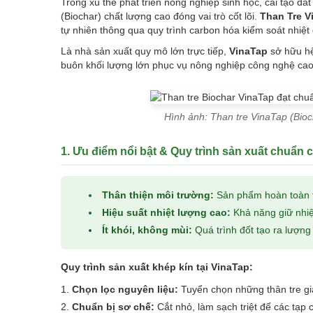
Trong xu thế phát triển nông nghiệp sinh học, cải tạo đất
(Biochar) chất lượng cao đóng vai trò cốt lõi.
Than Tre V
tự nhiên thông qua quy trình carbon hóa kiểm soát nhiệt 
Là nhà sản xuất quy mô lớn trực tiếp,
VinaTap
sở hữu hệ
buôn khối lượng lớn phục vụ nông nghiệp công nghệ cao, 
Hình ảnh: Than tre VinaTap (Bio
1. Ưu điểm nổi bật & Quy trình sản xuất chuẩn
Thân thiện môi trường:
Sản phẩm hoàn toàn t
Hiệu suất nhiệt lượng cao:
Khả năng giữ nhiệt
Ít khói, không mùi:
Quá trình đốt tạo ra lượng 
Quy trình sản xuất khép kín tại VinaTap:
Chọn lọc nguyên liệu:
Tuyển chọn những thân tre gi
Chuẩn bị sơ chế:
Cắt nhỏ, làm sạch triệt để các tạp 