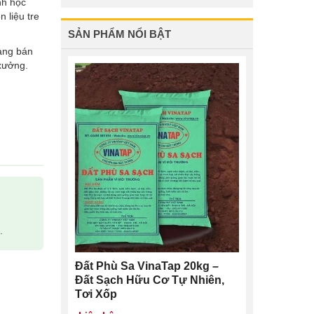
nh học
 liệu tre
SẢN PHẨM NỔI BẬT
àng bán
 xưởng.
.
Đất Phù Sa VinaTap 20kg –
Đất Sạch Hữu Cơ Tự Nhiên,
Tơi Xốp