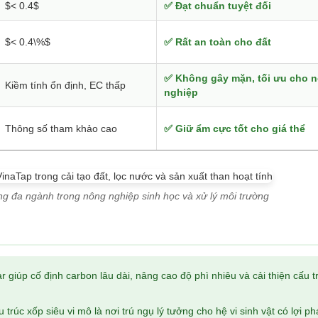
$< 0.4$
✅ Đạt chuẩn tuyệt đối
$< 0.4\%$
✅ Rất an toàn cho đất
✅ Không gây mặn, tối ưu cho 
Kiềm tính ổn định, EC thấp
nghiệp
Thông số tham khảo cao
✅ Giữ ẩm cực tốt cho giá thể
g đa ngành trong nông nghiệp sinh học và xử lý môi trường
r giúp cố định carbon lâu dài, nâng cao độ phì nhiêu và cải thiện cấu t
 trúc xốp siêu vi mô là nơi trú ngụ lý tưởng cho hệ vi sinh vật có lợi phá