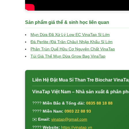
Sản phẩm giá thể & sinh học liên quan
Mụn Dừa Đã Xử Lý Low EC VinaTap Sỉ Lớn
Đá Perlite (Đá Trân Châu) Nhập Khẩu Sỉ Lớn
Phân Trùn Quế Hữu Cơ Nguyên Chất VinaTap
Túi Giá Thể Mụn Dừa Grow Bag VinaTap
Liên Hệ Đặt Mua Sỉ Than Tre Biochar VinaTa
VinaTap Việt Nam – Nhà sản xuất & phân ph
????
Miền Bắc & Tổng đài:
0835 88 18 88
????
Miền Nam:
0903 22 88 93
✉️
Email:
vinatap@gmail.com
????
Website:
https://vinatap.vn