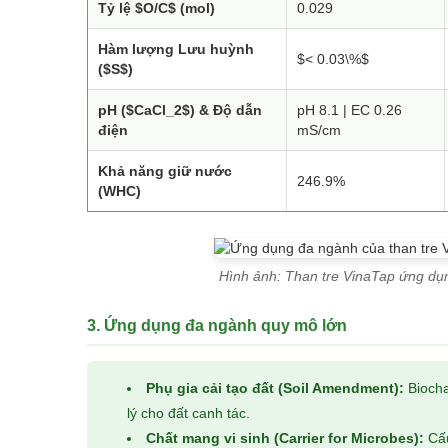
Tỷ lệ $O/C$ (mol)
0.029
Hàm lượng Lưu huỳnh
$< 0.03\%$
($S$)
pH ($CaCl_2$) & Độ dẫn
pH 8.1 | EC 0.26
điện
mS/cm
Khả năng giữ nước
246.9%
(WHC)
Hình ảnh: Than tre VinaTap ứng dụn
3. Ứng dụng đa ngành quy mô lớn
Phụ gia cải tạo đất (Soil Amendment):
Biocha
lý cho đất canh tác.
Chất mang vi sinh (Carrier for Microbes):
Cấu