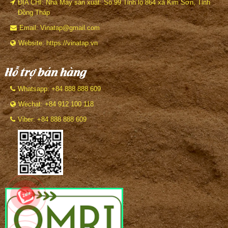
ĐỊA CHỈ: Nhà Máy sản xuất: Số 99 Tỉnh lộ 864 xã Kim Sơn, Tỉnh
Đồng Tháp
Email: Vinatap@gmail.com
Website: https://vinatap.vn
Hỗ trợ bán hàng
Whatsapp: +84 888 888 609
Wechat: +84 912 100 118
Viber: +84 888 888 609