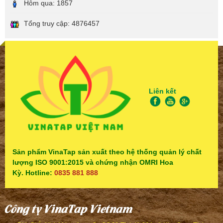
Hôm qua:
1857
Tổng truy cập:
4876457
Liên kết
Sản phẩm VinaTap sản xuất theo hệ thống quản lý chất
lượng ISO 9001:2015 và chứng nhận OMRI Hoa
Kỳ. Hotline:
0835 881 888
Công ty VinaTap Vietnam