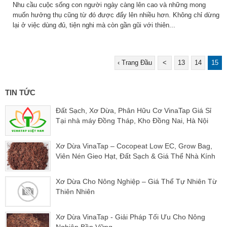
Nhu cầu cuộc sống con người ngày càng lên cao và những mong
muốn hưởng thụ cũng từ đó được đẩy lên nhiều hơn. Không chỉ dừng
lại ở việc dùng đủ, tiện nghi mà còn gần gũi với thiên...
‹ Trang Đầu
<
13
14
15
TIN TỨC
Đất Sạch, Xơ Dừa, Phân Hữu Cơ VinaTap Giá Sỉ
Tại nhà máy Đồng Tháp, Kho Đồng Nai, Hà Nội
Xơ Dừa VinaTap – Cocopeat Low EC, Grow Bag,
Viên Nén Gieo Hạt, Đất Sạch & Giá Thể Nhà Kính
Xơ Dừa Cho Nông Nghiệp – Giá Thể Tự Nhiên Từ
Thiên Nhiên
Xơ Dừa VinaTap - Giải Pháp Tối Ưu Cho Nông