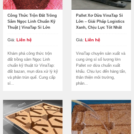
Công Thức Trộn Đất Trồng
Pallet Xơ Dừa VinaTap Sỉ
Sâm Ngọc Linh Chuẩn Kỹ
Lớn – Giải Pháp Logistics
Thuật | VinaTap Sỉ Lớn
Xanh, Chịu Lực Tốt Nhất
Giá:
Liên hệ
Giá:
Liên hệ
Khám phá công thức trộn
VinaTap chuyên sản xuất và
đất trồng sâm Ngọc Linh
cung ứng sỉ số lượng lớn
chuẩn kỹ thuật từ VinaTap:
Pallet xơ dừa chuẩn xuất
đất bazan, mụn dừa xử lý kỹ
khẩu. Chịu lực đến hàng tấn,
và phân trùn quế. Cung cấp
thân thiện môi trường,
sỉ...
phân...