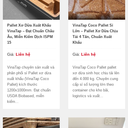
Pallet Xơ Dừa Xuất Khẩu
VinaTap Coco Pallet Sỉ
VinaTap – Đạt Chuẩn Châu
Lớn – Pallet Xơ Dừa Chịu
Âu, Miễn Kiểm Dịch ISPM
Tải 4 Tấn, Chuẩn Xuất
15
Khẩu
Giá:
Liên hệ
Giá:
Liên hệ
VinaTap chuyên sản xuất và
VinaTap Coco Pallet pallet
phân phối sỉ Pallet xơ dừa
xơ dừa sinh học chịu tải lên
xuất khẩu (VinaTap Coco
đến 4.000 kg. Chuyên cung
Pallet) kích thước
cấp sỉ số lượng lớn theo
1200x1000mm. Đạt chuẩn
container cho kho bãi,
USDA Biobased, miễn
logistics và xuất...
kiểm...