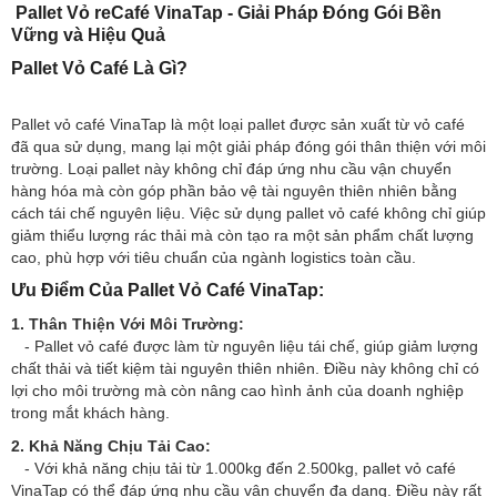
Pallet Vỏ reCafé VinaTap - Giải Pháp Đóng Gói Bền
Vững và Hiệu Quả
Pallet Vỏ Café Là Gì?
Pallet vỏ café VinaTap là một loại pallet được sản xuất từ vỏ café
đã qua sử dụng, mang lại một giải pháp đóng gói thân thiện với môi
trường. Loại pallet này không chỉ đáp ứng nhu cầu vận chuyển
hàng hóa mà còn góp phần bảo vệ tài nguyên thiên nhiên bằng
cách tái chế nguyên liệu. Việc sử dụng pallet vỏ café không chỉ giúp
giảm thiểu lượng rác thải mà còn tạo ra một sản phẩm chất lượng
cao, phù hợp với tiêu chuẩn của ngành logistics toàn cầu.
Ưu Điểm Của Pallet Vỏ Café VinaTap:
1. Thân Thiện Với Môi Trường:
- Pallet vỏ café được làm từ nguyên liệu tái chế, giúp giảm lượng
chất thải và tiết kiệm tài nguyên thiên nhiên. Điều này không chỉ có
lợi cho môi trường mà còn nâng cao hình ảnh của doanh nghiệp
trong mắt khách hàng.
2. Khả Năng Chịu Tải Cao:
- Với khả năng chịu tải từ 1.000kg đến 2.500kg, pallet vỏ café
VinaTap có thể đáp ứng nhu cầu vận chuyển đa dạng. Điều này rất