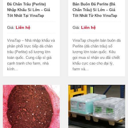
Đá Chân Trâu (Perlite)
Bán Buôn Đá Perlite (Đá
Nhập Khẩu Sỉ Lớn – Giá
Chân Trâu) Sỉ Lớn – Giá
Tốt Nhất Tại VinaTap
Tốt Nhất Từ Kho VinaTap
Giá:
Liên hệ
Giá:
Liên hệ
VinaTap – Nhà nhập khẩu và
VinaTap chuyên bán buôn đá
phân phối trực tiếp đá chân
Perlite (đá chân trâu) số
trâu (Perlite) số lượng lớn
lượng lớn toàn quốc. Kêu
toàn quốc. Cung cấp sỉ giá
gọi mua sỉ nhận ưu đãi chiết
cạnh tranh cho farm, nhà
khấu cực cao cho đại lý,
kính...
farm và...