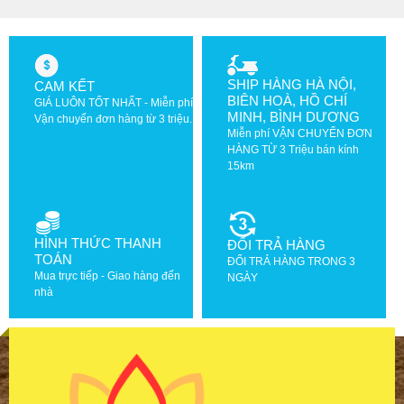
SHIP HÀNG HÀ NỘI,
CAM KẾT
BIÊN HOÀ, HỒ CHÍ
GIÁ LUÔN TỐT NHẤT - Miễn phí
MINH, BÌNH DƯƠNG
Vận chuyển đơn hàng từ 3 triệu.
Miễn phí VẬN CHUYỂN ĐƠN
HÀNG TỪ 3 Triệu bán kính
15km
HÌNH THỨC THANH
ĐỔI TRẢ HÀNG
TOÁN
ĐỔI TRẢ HÀNG TRONG 3
Mua trực tiếp - Giao hàng đến
NGÀY
nhà