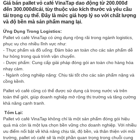
Giá bán pallet vỏ café VinaTap dao động từ 200.000đ
đến 300.000đ/cái, tùy thuộc vào kích thước và yêu cầu
tải trọng cụ thể. Đây là mức giá hợp lý so với chất lượng
và độ bền mà sản phẩm mang lại.
Ứng Dụng Trong Logistics:
Pallet vỏ café VinaTap có ứng dụng rộng rãi trong ngành logistics,
phục vụ cho nhiều lĩnh vực như:
- Thực phẩm và đồ uống: Đảm bảo an toàn cho các sản phẩm dễ
hư hỏng trong quá trình vận chuyển.
- Dược phẩm: Cung cấp giải pháp đóng gói an toàn cho hàng hóa
nhạy cảm.
- Ngành công nghiệp nặng: Chịu tải tốt cho các sản phẩm nặng và
cồng kềnh.
Pallet vỏ café cũng có thể được sử dụng cả trong nước và trên
toàn thế giới, giúp doanh nghiệp mở rộng thị trường và tăng cường
khả năng cạnh tranh.
Tóm Lại:
Pallet vỏ café VinaTap không chỉ là một sản phẩm đóng gói hiệu
quả mà còn là một lựa chọn bền vững cho doanh nghiệp. Với nhiều
ưu điểm nổi bật về khả năng chịu tải, độ bền, và thân thiện với môi
trường, pallet vỏ café sẽ là một phần quan trọng trong chuỗi cung