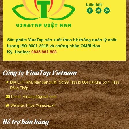
Liên kết
Sản phẩm VinaTap sản xuất theo hệ thống quản lý chất
lượng ISO 9001:2015 và chứng nhận OMRI Hoa
Kỳ. Hotline:
0835 881 888
Công ty VinaTap Vietnam
ĐỊA CHỈ: Nhà Máy sản xuất: Số 99 Tỉnh lộ 864 xã Kim Sơn, Tỉnh
Đồng Tháp
Email: Vinatap@gmail.com
Website: https://vinatap.vn
Hỗ trợ bán hàng