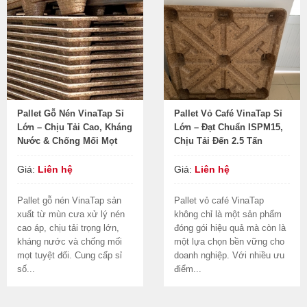
Pallet Gỗ Nén VinaTap Sỉ
Pallet Vỏ Café VinaTap Sỉ
Lớn – Chịu Tải Cao, Kháng
Lớn – Đạt Chuẩn ISPM15,
Nước & Chống Mối Mọt
Chịu Tải Đến 2.5 Tấn
Giá:
Liên hệ
Giá:
Liên hệ
Pallet gỗ nén VinaTap sản
Pallet vỏ café VinaTap
xuất từ mùn cưa xử lý nén
không chỉ là một sản phẩm
cao áp, chịu tải trọng lớn,
đóng gói hiệu quả mà còn là
kháng nước và chống mối
một lựa chọn bền vững cho
mọt tuyệt đối. Cung cấp sỉ
doanh nghiệp. Với nhiều ưu
số...
điểm...