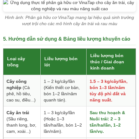
Hình ảnh: Phân gà hữu cơ VinaTap mang lại hiệu quả sinh trưởng
vượt trội cho các mô hình cây ăn trái và rau màu
5. Hướng dẫn sử dụng & Bảng liều lượng khuyến cáo
Liều lượng bón
Loại cây
Liều lượng bón
thúc / Giai đoạn
trồng
lót
kinh doanh
Cây công
1 – 2 kg/cây/lần
1.5 – 3 kg/cây/lần,
nghiệp
(Cà
(Kiến thiết cơ bản,
bón 1–3 lần/năm
phê, hồ tiêu,
bón 1–2 lần/năm
tùy độ phì đất và
cao su, điều...)
quanh tán).
năng suất.
Cây ăn trái
1 – 3 kg/cây/lần
Sau thu hoạch &
(Sầu riêng,
(Hoặc 1–3
Nuôi trái: 2 – 3
thanh long, bơ,
tấn/ha/lần, bón 1–2
tấn/ha/lần, 1–2
cam, xoài...)
lần/năm).
lần/vụ.