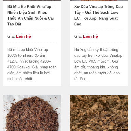
Bã Mía Ép Khối VinaTap –
Xơ Dừa Vinatap Trồng Dâu
Nhiên Liệu Sinh Khối,
Tây – Giá Thể Sạch Low
Thức Ăn Chăn Nuôi & Cải
EC, Tơi Xốp, Năng Suất
Tạo Đất
Cao
Giá:
Liên hệ
Giá:
Liên hệ
Bã mía ép khối VinaTap
Hướng dẫn kỹ thuật trồng
100% tự nhiên, độ ẩm
dâu tây trên xơ dừa Vinatap
<12%, nhiệt lượng 4200–
Low EC <0.5 mS/cm. Giữ
4700 Kcal/kg. Giải pháp toàn
ẩm tốt, thoáng khí, không
diện làm nhiên liệu lò hơi
chát, an toàn tuyệt đối cho
sinh khối, chất...
rễ dâu....