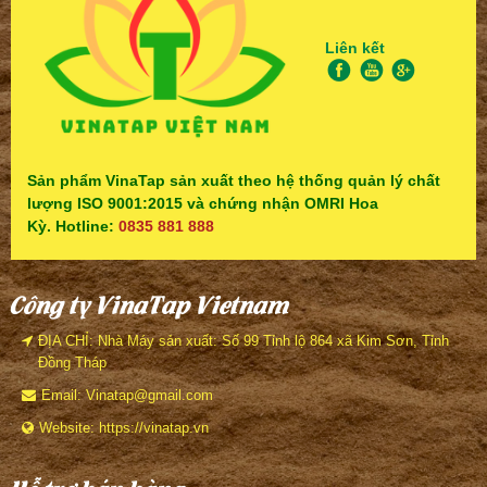
Liên kết
Sản phẩm VinaTap sản xuất theo hệ thống quản lý chất
lượng ISO 9001:2015 và chứng nhận OMRI Hoa
Kỳ. Hotline:
0835 881 888
Công ty VinaTap Vietnam
ĐỊA CHỈ: Nhà Máy sản xuất: Số 99 Tỉnh lộ 864 xã Kim Sơn, Tỉnh
Đồng Tháp
Email: Vinatap@gmail.com
Website: https://vinatap.vn