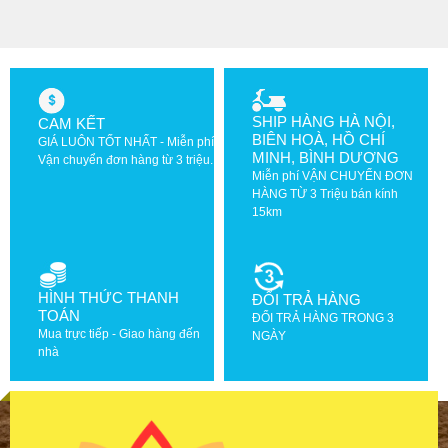
SHIP HÀNG HÀ NỘI,
CAM KẾT
BIÊN HOÀ, HỒ CHÍ
GIÁ LUÔN TỐT NHẤT - Miễn phí
MINH, BÌNH DƯƠNG
Vận chuyển đơn hàng từ 3 triệu.
Miễn phí VẬN CHUYỂN ĐƠN
HÀNG TỪ 3 Triệu bán kính
15km
HÌNH THỨC THANH
ĐỔI TRẢ HÀNG
TOÁN
ĐỔI TRẢ HÀNG TRONG 3
Mua trực tiếp - Giao hàng đến
NGÀY
nhà