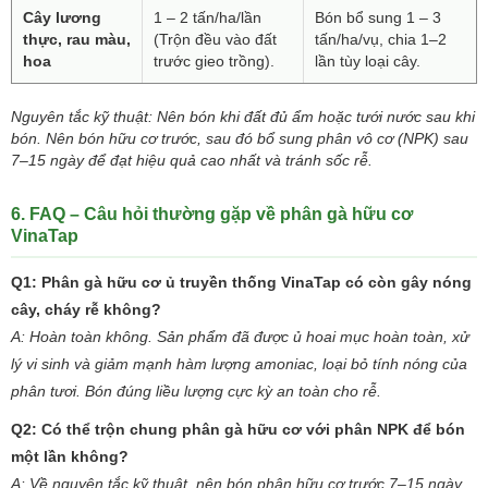
Cây lương
1 – 2 tấn/ha/lần
Bón bổ sung 1 – 3
thực, rau màu,
(Trộn đều vào đất
tấn/ha/vụ, chia 1–2
hoa
trước gieo trồng).
lần tùy loại cây.
Nguyên tắc kỹ thuật: Nên bón khi đất đủ ẩm hoặc tưới nước sau khi
bón. Nên bón hữu cơ trước, sau đó bổ sung phân vô cơ (NPK) sau
7–15 ngày để đạt hiệu quả cao nhất và tránh sốc rễ.
6. FAQ – Câu hỏi thường gặp về phân gà hữu cơ
VinaTap
Q1: Phân gà hữu cơ ủ truyền thống VinaTap có còn gây nóng
cây, cháy rễ không?
A: Hoàn toàn không. Sản phẩm đã được ủ hoai mục hoàn toàn, xử
lý vi sinh và giảm mạnh hàm lượng amoniac, loại bỏ tính nóng của
phân tươi. Bón đúng liều lượng cực kỳ an toàn cho rễ.
Q2: Có thể trộn chung phân gà hữu cơ với phân NPK để bón
một lần không?
A: Về nguyên tắc kỹ thuật, nên bón phân hữu cơ trước 7–15 ngày