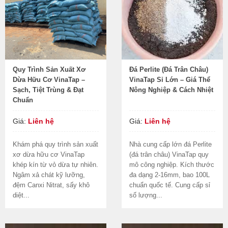
Quy Trình Sản Xuất Xơ
Đá Perlite (Đá Trân Châu)
Dừa Hữu Cơ VinaTap –
VinaTap Sỉ Lớn – Giá Thể
Sạch, Tiệt Trùng & Đạt
Nông Nghiệp & Cách Nhiệt
Chuẩn
Giá:
Liên hệ
Giá:
Liên hệ
Khám phá quy trình sản xuất
Nhà cung cấp lớn đá Perlite
xơ dừa hữu cơ VinaTap
(đá trân châu) VinaTap quy
khép kín từ vỏ dừa tự nhiên.
mô công nghiệp. Kích thước
Ngâm xả chát kỹ lưỡng,
đa dạng 2-16mm, bao 100L
đệm Canxi Nitrat, sấy khô
chuẩn quốc tế. Cung cấp sỉ
diệt...
số lượng...