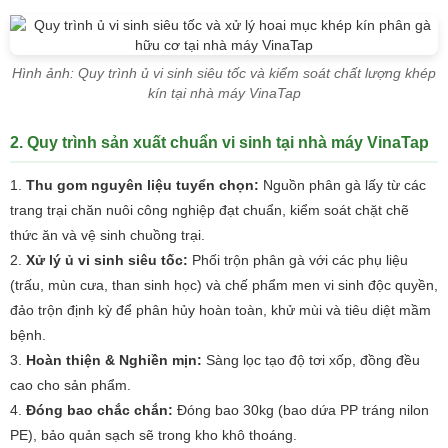
Hình ảnh: Quy trình ủ vi sinh siêu tốc và kiểm soát chất lượng khép
kín tại nhà máy VinaTap
2. Quy trình sản xuất chuẩn vi sinh tại nhà máy VinaTap
Thu gom nguyên liệu tuyển chọn:
Nguồn phân gà lấy từ các
trang trại chăn nuôi công nghiệp đạt chuẩn, kiểm soát chặt chẽ
thức ăn và vệ sinh chuồng trại.
Xử lý ủ vi sinh siêu tốc:
Phối trộn phân gà với các phụ liệu
(trấu, mùn cưa, than sinh học) và chế phẩm men vi sinh độc quyền,
đảo trộn định kỳ để phân hủy hoàn toàn, khử mùi và tiêu diệt mầm
bệnh.
Hoàn thiện & Nghiền mịn:
Sàng lọc tạo độ tơi xốp, đồng đều
cao cho sản phẩm.
Đóng bao chắc chắn:
Đóng bao 30kg (bao dứa PP tráng nilon
PE), bảo quản sạch sẽ trong kho khô thoáng.