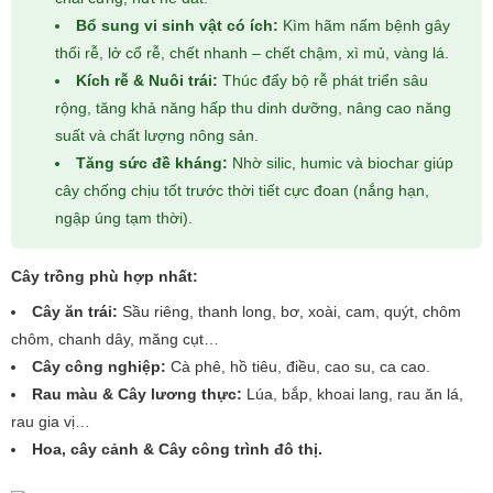
Bổ sung vi sinh vật có ích:
Kìm hãm nấm bệnh gây
thối rễ, lở cổ rễ, chết nhanh – chết chậm, xì mủ, vàng lá.
Kích rễ & Nuôi trái:
Thúc đẩy bộ rễ phát triển sâu
rộng, tăng khả năng hấp thu dinh dưỡng, nâng cao năng
suất và chất lượng nông sản.
Tăng sức đề kháng:
Nhờ silic, humic và biochar giúp
cây chống chịu tốt trước thời tiết cực đoan (nắng hạn,
ngập úng tạm thời).
Cây trồng phù hợp nhất:
Cây ăn trái:
Sầu riêng, thanh long, bơ, xoài, cam, quýt, chôm
chôm, chanh dây, măng cụt…
Cây công nghiệp:
Cà phê, hồ tiêu, điều, cao su, ca cao.
Rau màu & Cây lương thực:
Lúa, bắp, khoai lang, rau ăn lá,
rau gia vị…
Hoa, cây cảnh & Cây công trình đô thị.