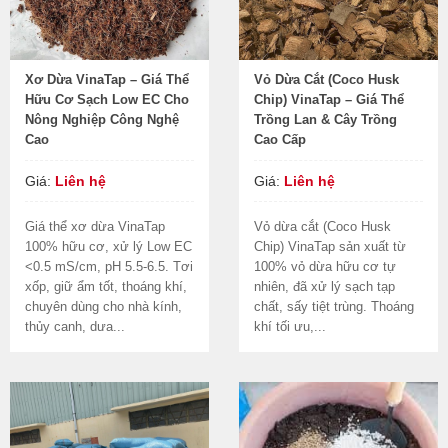
Xơ Dừa VinaTap – Giá Thể
Vỏ Dừa Cắt (Coco Husk
Hữu Cơ Sạch Low EC Cho
Chip) VinaTap – Giá Thể
Nông Nghiệp Công Nghệ
Trồng Lan & Cây Trồng
Cao
Cao Cấp
Giá:
Liên hệ
Giá:
Liên hệ
Giá thể xơ dừa VinaTap
Vỏ dừa cắt (Coco Husk
100% hữu cơ, xử lý Low EC
Chip) VinaTap sản xuất từ
<0.5 mS/cm, pH 5.5-6.5. Tơi
100% vỏ dừa hữu cơ tự
xốp, giữ ẩm tốt, thoáng khí,
nhiên, đã xử lý sạch tạp
chuyên dùng cho nhà kính,
chất, sấy tiệt trùng. Thoáng
thủy canh, dưa...
khí tối ưu,...