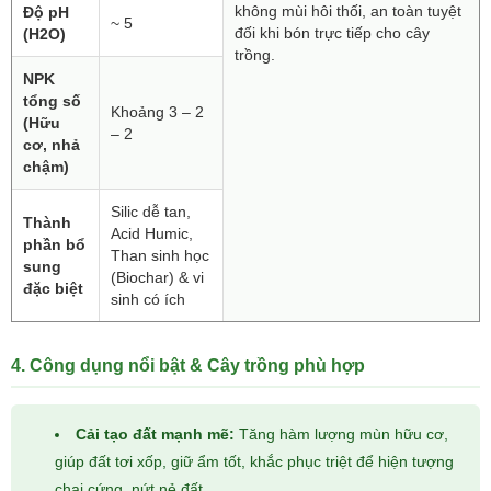
không mùi hôi thối, an toàn tuyệt
Độ pH
~ 5
đối khi bón trực tiếp cho cây
(H2O)
trồng.
NPK
tổng số
Khoảng 3 – 2
(Hữu
– 2
cơ, nhả
chậm)
Silic dễ tan,
Thành
Acid Humic,
phần bổ
Than sinh học
sung
(Biochar) & vi
đặc biệt
sinh có ích
4. Công dụng nổi bật & Cây trồng phù hợp
Cải tạo đất mạnh mẽ:
Tăng hàm lượng mùn hữu cơ,
giúp đất tơi xốp, giữ ẩm tốt, khắc phục triệt để hiện tượng
chai cứng, nứt nẻ đất.