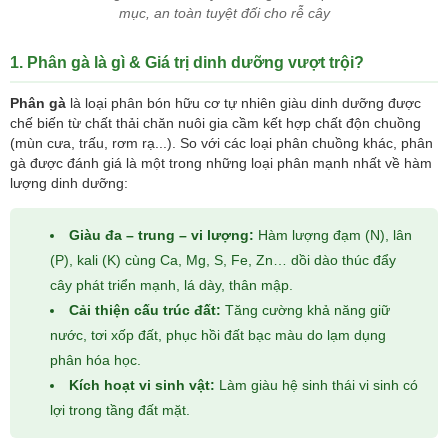
mục, an toàn tuyệt đối cho rễ cây
1. Phân gà là gì & Giá trị dinh dưỡng vượt trội?
Phân gà
là loại phân bón hữu cơ tự nhiên giàu dinh dưỡng được
chế biến từ chất thải chăn nuôi gia cầm kết hợp chất độn chuồng
(mùn cưa, trấu, rơm rạ...). So với các loại phân chuồng khác, phân
gà được đánh giá là một trong những loại phân mạnh nhất về hàm
lượng dinh dưỡng:
Giàu đa – trung – vi lượng:
Hàm lượng đạm (N), lân
(P), kali (K) cùng Ca, Mg, S, Fe, Zn… dồi dào thúc đẩy
cây phát triển mạnh, lá dày, thân mập.
Cải thiện cấu trúc đất:
Tăng cường khả năng giữ
nước, tơi xốp đất, phục hồi đất bạc màu do lạm dụng
phân hóa học.
Kích hoạt vi sinh vật:
Làm giàu hệ sinh thái vi sinh có
lợi trong tầng đất mặt.