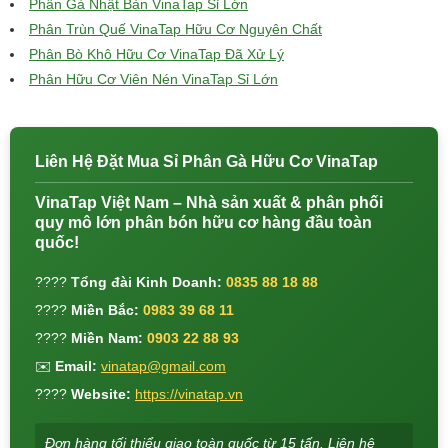
Phân Gà Nhật Bản VinaTap Sỉ Lớn
Phân Trùn Quế VinaTap Hữu Cơ Nguyên Chất
Phân Bò Khô Hữu Cơ VinaTap Đã Xử Lý
Phân Hữu Cơ Viên Nén VinaTap Sỉ Lớn
Liên Hệ Đặt Mua Sỉ Phân Gà Hữu Cơ VinaTap
VinaTap Việt Nam – Nhà sản xuất & phân phối
quy mô lớn phân bón hữu cơ hàng đầu toàn
quốc!
????
Tổng đài Kinh Doanh:
0835 88 18 88
????
Miền Bắc:
0983 39 68 11
????
Miền Nam:
0903 22 88 93
✉️
Email:
vinatap@gmail.com
????
Website:
https://vinatap.vn
Đơn hàng tối thiểu giao toàn quốc từ 15 tấn. Liên hệ