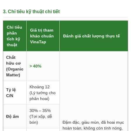
3. Chỉ tiêu kỹ thuật chi tiết
Chỉ tiêu
Giá trị tham
phân
khảo chuẩn
Đánh giá chất lượng thực tế
tích kỹ
VinaTap
thuật
Chất
hữu cơ
> 40%
(Organic
Matter)
Khoảng 12
Tỷ lệ
(Lý tưởng cho
C/N
phân hoai)
30% – 35%
Độ ẩm
(Tơi xốp, dễ
bón)
Đậm đặc, giàu mùn, đã hoai mục
hoàn toàn, không còn tính nóng,