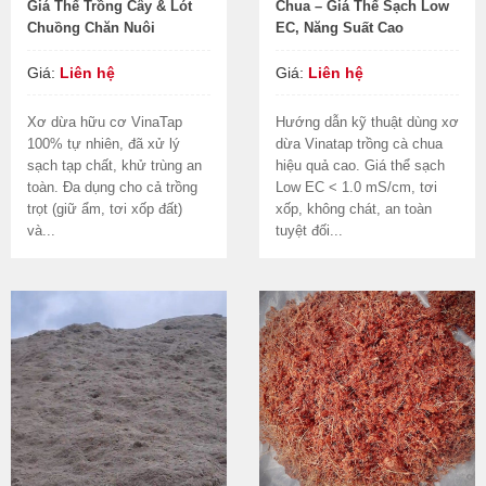
Giá Thể Trồng Cây & Lót
Chua – Giá Thể Sạch Low
Chuồng Chăn Nuôi
EC, Năng Suất Cao
Giá:
Liên hệ
Giá:
Liên hệ
Xơ dừa hữu cơ VinaTap
Hướng dẫn kỹ thuật dùng xơ
100% tự nhiên, đã xử lý
dừa Vinatap trồng cà chua
sạch tạp chất, khử trùng an
hiệu quả cao. Giá thể sạch
toàn. Đa dụng cho cả trồng
Low EC < 1.0 mS/cm, tơi
trọt (giữ ẩm, tơi xốp đất)
xốp, không chát, an toàn
và...
tuyệt đối...