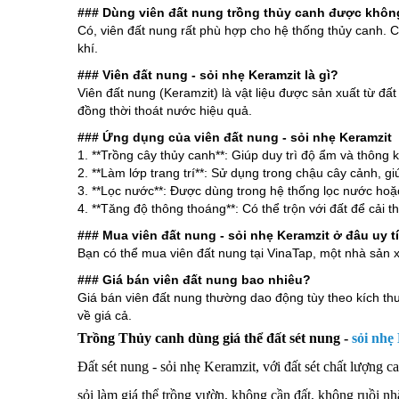
### Dùng viên đất nung trồng thủy canh được khôn
Có, viên đất nung rất phù hợp cho hệ thống thủy canh. 
khí.
### Viên đất nung - sỏi nhẹ Keramzit là gì?
Viên đất nung (Keramzit) là vật liệu được sản xuất từ đấ
đồng thời thoát nước hiệu quả.
### Ứng dụng của viên đất nung - sỏi nhẹ Keramzit
1. **Trồng cây thủy canh**: Giúp duy trì độ ẩm và thông k
2. **Làm lớp trang trí**: Sử dụng trong chậu cây cảnh, g
3. **Lọc nước**: Được dùng trong hệ thống lọc nước hoặ
4. **Tăng độ thông thoáng**: Có thể trộn với đất để cải th
### Mua viên đất nung - sỏi nhẹ Keramzit ở đâu uy t
Bạn có thể mua viên đất nung tại VinaTap, một nhà sản x
### Giá bán viên đất nung bao nhiêu?
Giá bán viên đất nung thường dao động tùy theo kích thướ
về giá cả.
Trồng Thủy canh dùng giá thể đất sét nung -
sỏi nhẹ
Đất sét nung - sỏi nhẹ Keramzit, với đất sét chất lượng 
sỏi làm giá thể trồng vườn, không cần đất, không ruồi nh