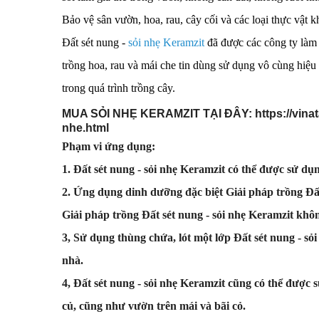
Bảo vệ sân vườn, hoa, rau, cây cối và các loại thực vật 
Đất sét nung -
sỏi nhẹ Keramzit
đã được các công ty làm
trồng hoa, rau và mái che tin dùng sử dụng vô cùng hiệ
trong quá trình trồng cây.
MUA SỎI NHẸ KERAMZIT TẠI ĐÂY: https://vinatap
nhe.html
Phạm vi ứng dụng:
1. Đất sét nung - sỏi nhẹ Keramzit có thể được sử dụ
2. Ứng dụng dinh dưỡng đặc biệt Giải pháp trồng Đấ
Giải pháp trồng Đất sét nung - sỏi nhẹ Keramzit khôn
3, Sử dụng thùng chứa, lót một lớp Đất sét nung - sỏ
nhà.
4, Đất sét nung - sỏi nhẹ Keramzit cũng có thể được 
củ, cũng như vườn trên mái và bãi cỏ.