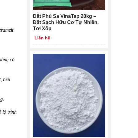
Đất Phù Sa VinaTap 20kg –
Đất Sạch Hữu Cơ Tự Nhiên,
Tơi Xốp
eramzit
Liên hệ
không có
t, nếu
g.
 lộ trình