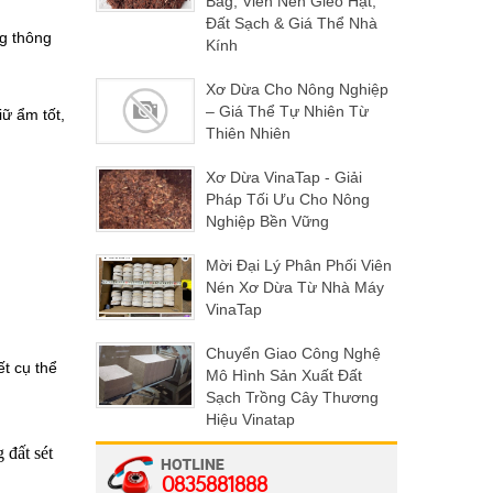
Bag, Viên Nén Gieo Hạt,
Đất Sạch & Giá Thể Nhà
ng thông
Kính
Xơ Dừa Cho Nông Nghiệp
– Giá Thể Tự Nhiên Từ
iữ ẩm tốt,
Thiên Nhiên
Xơ Dừa VinaTap - Giải
Pháp Tối Ưu Cho Nông
Nghiệp Bền Vững
Mời Đại Lý Phân Phối Viên
Nén Xơ Dừa Từ Nhà Máy
VinaTap
Chuyển Giao Công Nghệ
ết cụ thể
Mô Hình Sản Xuất Đất
Sạch Trồng Cây Thương
Hiệu Vinatap
 đất sét
0835881888