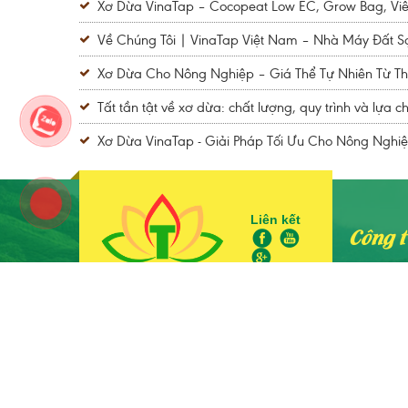
Xơ Dừa VinaTap – Cocopeat Low EC, Grow Bag, Viê
Về Chúng Tôi | VinaTap Việt Nam – Nhà Máy Đất 
Xơ Dừa Cho Nông Nghiệp – Giá Thể Tự Nhiên Từ Th
Tất tần tật về xơ dừa: chất lượng, quy trình và lựa c
Xơ Dừa VinaTap - Giải Pháp Tối Ưu Cho Nông Nghi
Liên kết
Công 
ĐỊA CH
864 x
Sản phẩm VinaTap sản xuất theo hệ
Email
thống quản lý chất lượng ISO
Websit
9001:2015 và chứng nhận OMRI
Hoa Kỳ. Hotline:
0835 881 888
BẢN QUYỀN THUỘC VỀ
Công ty VinaTap Vietnam