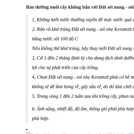
Bảo dưỡng nuôi cây không bẩn với Đất sét nung - sỏ
1, Không tưới nước thường xuyên để mực nước quá ca
2. Rửa và khử trùng Đất sét nung - sỏi nhẹ Keramzit 
bằng nước sôi 100 độ C
Nếu không thể khử trùng, hãy thay mới Đất sét nung -
3, Cứ 1 đến 2 tháng định kỳ cho dung dịch dinh dưỡn
lợi cho sự phát triển của cây trồng.
4, Chọn Đất sét nung - sỏi nhẹ Keramzit phải có bề 
không sẽ dễ làm hỏng rễ, gây sâu rễ, do đó làm chết 
5. Trong vòng 1 đến 2 tuần sau khi trồng cây, phun n
6. Ánh sáng, nhiệt độ, độ ẩm, thông gió phải phù hợp
phù hợp.