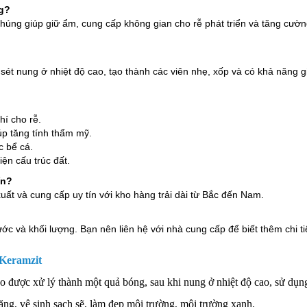
g?
Chúng giúp giữ ẩm, cung cấp không gian cho rễ phát triển và tăng cườ
t sét nung ở nhiệt độ cao, tạo thành các viên nhẹ, xốp và có khả năng g
hí cho rễ.
iúp tăng tính thẩm mỹ.
c bể cá.
iện cấu trúc đất.
ín?
uất và cung cấp uy tín với kho hàng trải dài từ Bắc đến Nam.
c và khối lượng. Bạn nên liên hệ với nhà cung cấp để biết thêm chi ti
 Keramzit
cao được xử lý thành một quả bóng, sau khi nung ở nhiệt độ cao, sử dụng
ặng, vệ sinh sạch sẽ, làm đẹp môi trường, môi trường xanh.