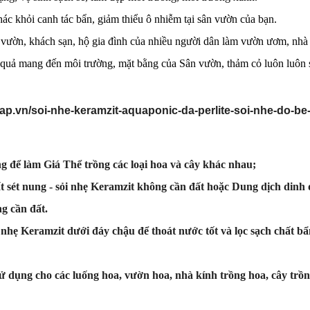
khác khỏi canh tác bẩn, giảm thiểu ô nhiễm tại sân vườn của bạn.
 vườn, khách sạn, hộ gia đình của nhiều người dân làm vườn ươm, nhà
u quả mang đến môi trường, mặt bằng của Sân vườn, thảm cỏ luôn luôn 
.vn/soi-nhe-keramzit-aquaponic-da-perlite-soi-nhe-do-be
ng để làm Giá Thể trồng các loại hoa và cây khác nhau;
t sét nung - sỏi nhẹ Keramzit không cần đất hoặc Dung dịch dinh
g cần đất.
i nhẹ Keramzit dưới đáy chậu để thoát nước tốt và lọc sạch chất bẩ
sử dụng cho các luống hoa, vườn hoa, nhà kính trồng hoa, cây trồn