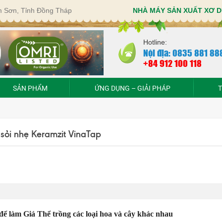
im Sơn, Tỉnh Đồng Tháp
NHÀ MÁY SẢN XUẤT XƠ D
Hotline:
Nội địa: 0835 881 88
+84 912 100 118
SẢN PHẨM
ỨNG DỤNG – GIẢI PHÁP
T
 sỏi nhẹ Keramzit VinaTap
 để làm Giá Thể trồng các loại hoa và cây khác nhau