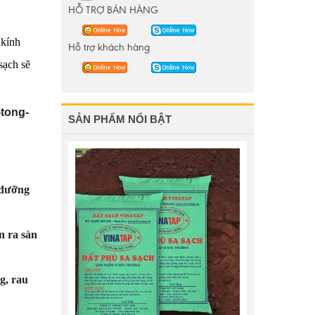
HỖ TRỢ BÁN HÀNG
 kính
Hỗ trợ khách hàng
sạch sẽ
-tong-
SẢN PHẨM NỔI BẬT
 dưỡng
n ra sàn
g, rau