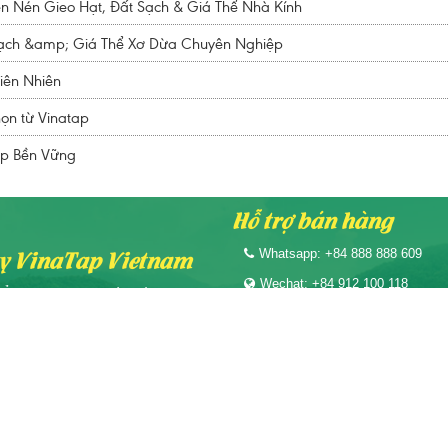
n Nén Gieo Hạt, Đất Sạch & Giá Thể Nhà Kính
Sạch &amp; Giá Thể Xơ Dừa Chuyên Nghiệp
iên Nhiên
họn từ Vinatap
ệp Bền Vững
Hỗ trợ bán hàng
ty VinaTap Vietnam
Whatsapp: +84 888 888 609
Wechat: +84 912 100 118
Ỉ: Nhà Máy sản xuất: Số 99 Tỉnh lộ
ã Kim Sơn, Tỉnh Đồng Tháp
Viber: +84 888 888 609
: Vinatap@gmail.com
e: https://vinatap.vn