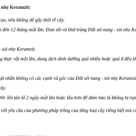
i nhẹ Keramzit:
o, nếu không dễ gây thối rễ cây.
6 đến 12 tháng một lần. Đun sôi và khử trùng Đất sét nung - sỏi nhẹ K
 sỏi nhẹ Keramzit.
g thực vật một lần, dung dịch dinh dưỡng quá nhiều hoặc quá ít đều 
mặt nhẵn không có các cạnh và góc của Đất sét nung - sỏi nhẹ Keramzi
cây.
ước lên tán lá 2 ngày một lần hoặc lâu hơn để đảm bảo lá không bị rụn
 với yêu cầu của phương pháp trồng của từng loại cây riêng biệt mà có