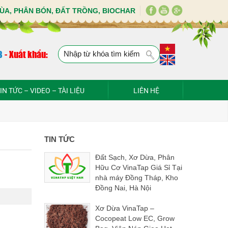
ÙA, PHÂN BÓN, ĐẤT TRỒNG, BIOCHAR
8
-
Xuất khẩu:
IN TỨC – VIDEO – TÀI LIỆU
LIÊN HỆ
TIN TỨC
Đất Sạch, Xơ Dừa, Phân
Hữu Cơ VinaTap Giá Sỉ Tại
nhà máy Đồng Tháp, Kho
Đồng Nai, Hà Nội
Xơ Dừa VinaTap –
Cocopeat Low EC, Grow