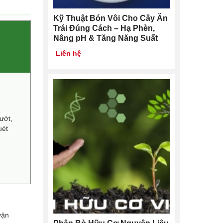
Kỹ Thuật Bón Vôi Cho Cây Ăn
Trái Đúng Cách – Hạ Phèn,
Nâng pH & Tăng Năng Suất
Liên hệ
ướt,
uét
vận