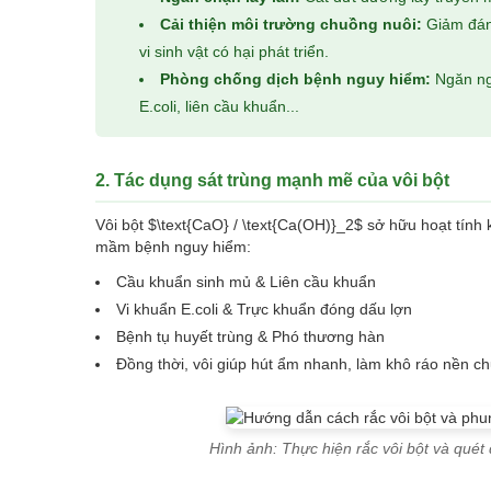
Cải thiện môi trường chuồng nuôi:
Giảm đáng
vi sinh vật có hại phát triển.
Phòng chống dịch bệnh nguy hiểm:
Ngăn ngừ
E.coli, liên cầu khuẩn...
2. Tác dụng sát trùng mạnh mẽ của vôi bột
Vôi bột $\text{CaO} / \text{Ca(OH)}_2$ sở hữu hoạt tính 
mầm bệnh nguy hiểm:
Cầu khuẩn sinh mủ & Liên cầu khuẩn
Vi khuẩn E.coli & Trực khuẩn đóng dấu lợn
Bệnh tụ huyết trùng & Phó thương hàn
Đồng thời, vôi giúp hút ẩm nhanh, làm khô ráo nền ch
Hình ảnh: Thực hiện rắc vôi bột và quét