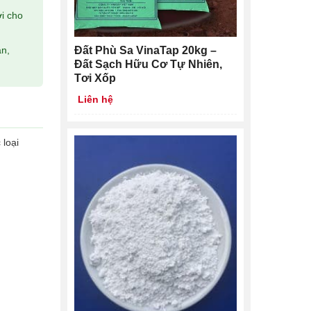
i cho
Đất Phù Sa VinaTap 20kg –
àn,
Đất Sạch Hữu Cơ Tự Nhiên,
Tơi Xốp
Liên hệ
 loại