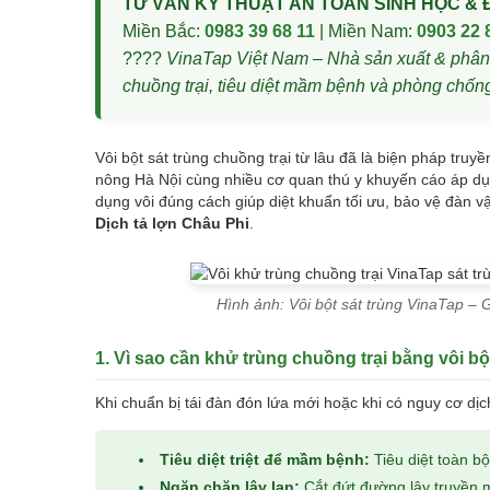
TƯ VẤN KỸ THUẬT AN TOÀN SINH HỌC & Đ
Miền Bắc:
0983 39 68 11
| Miền Nam:
0903 22 
????
VinaTap Việt Nam – Nhà sản xuất & phân 
chuồng trại, tiêu diệt mầm bệnh và phòng chống 
Vôi bột sát trùng chuồng trại từ lâu đã là biện pháp t
nông Hà Nội cùng nhiều cơ quan thú y khuyến cáo áp dụ
dụng vôi đúng cách giúp diệt khuẩn tối ưu, bảo vệ đàn v
Dịch tả lợn Châu Phi
.
Hình ảnh: Vôi bột sát trùng VinaTap – 
1. Vì sao cần khử trùng chuồng trại bằng vôi bộ
Khi chuẩn bị tái đàn đón lứa mới hoặc khi có nguy cơ dị
Tiêu diệt triệt để mầm bệnh:
Tiêu diệt toàn b
Ngăn chặn lây lan:
Cắt đứt đường lây truyền 