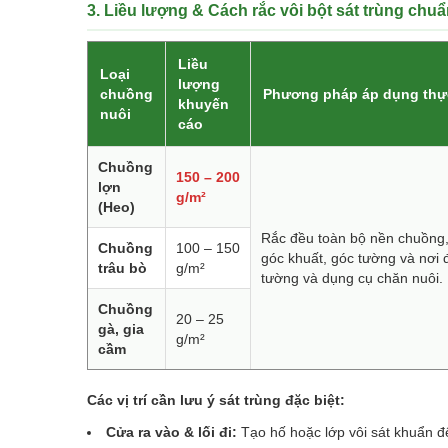
3. Liều lượng & Cách rắc vôi bột sát trùng chu
Liều
Loại
lượng
chuồng
Phương pháp áp dụng thự
khuyến
nuôi
cáo
Chuồng
150 – 200
lợn
g/m²
(Heo)
Rắc đều toàn bộ nền chuồng, 
Chuồng
100 – 150
góc khuất, góc tường và nơi 
trâu bò
g/m²
tường và dụng cụ chăn nuôi.
Chuồng
20 – 25
gà, gia
g/m²
cầm
Các vị trí cần lưu ý sát trùng đặc biệt:
Cửa ra vào & lối đi:
Tạo hố hoặc lớp vôi sát khuẩn đ