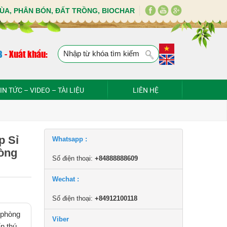
ÙA, PHÂN BÓN, ĐẤT TRỒNG, BIOCHAR
8
-
Xuất khẩu:
IN TỨC – VIDEO – TÀI LIỆU
LIÊN HỆ
p Sỉ
Whatsapp :
òng
Số điện thoại:
+84888888609
Wechat :
Số điện thoại:
+84912100118
 phòng
Viber
n thú