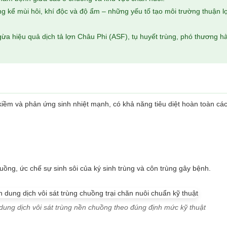
 kể mùi hôi, khí độc và độ ẩm – những yếu tố tạo môi trường thuận lợ
a hiệu quả dịch tả lợn Châu Phi (ASF), tụ huyết trùng, phó thương h
kiềm và phản ứng sinh nhiệt mạnh, có khả năng tiêu diệt hoàn toàn các
uồng, ức chế sự sinh sôi của ký sinh trùng và côn trùng gây bệnh.
 dung dịch vôi sát trùng nền chuồng theo đúng định mức kỹ thuật