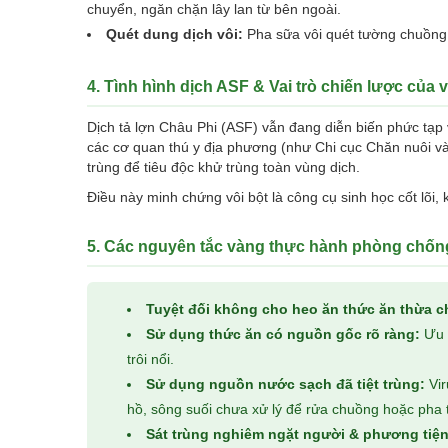
chuyển, ngăn chặn lây lan từ bên ngoài.
Quét dung dịch vôi:
Pha sữa vôi quét tường chuồng,
4. Tình hình dịch ASF & Vai trò chiến lược của v
Dịch tả lợn Châu Phi (ASF) vẫn đang diễn biến phức tạp 
các cơ quan thú y địa phương (như Chi cục Chăn nuôi và
trùng để tiêu độc khử trùng toàn vùng dịch.
Điều này minh chứng vôi bột là công cụ sinh học cốt lõi
5. Các nguyên tắc vàng thực hành phòng chốn
Tuyệt đối không cho heo ăn thức ăn thừa c
Sử dụng thức ăn có nguồn gốc rõ ràng:
Ưu t
trôi nổi.
Sử dụng nguồn nước sạch đã tiệt trùng:
Vir
hồ, sông suối chưa xử lý để rửa chuồng hoặc pha 
Sát trùng nghiêm ngặt người & phương tiện