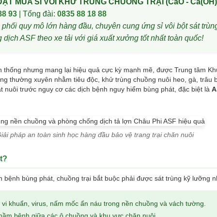
ẶT MUA SỈ VÔI KHỬ TRÙNG CHUỒNG TRẠI (CaO - Ca(OH)₂
88 93
| Tổng đài:
0835 88 18 88
phối quy mô lớn hàng đầu, chuyên cung ứng sỉ vôi bột sát trùn
dịch ASF theo xe tải với giá xuất xưởng tốt nhất toàn quốc!
ruyền thống nhưng mang lại hiệu quả cực kỳ mạnh mẽ, được Trung tâm K
ng thường xuyên nhằm tiêu độc, khử trùng chuồng nuôi heo, gà, trâu 
ật nuôi trước nguy cơ các dịch bệnh nguy hiểm bùng phát, đặc biệt là
A
Giải pháp an toàn sinh học hàng đầu bảo vệ trang trại chăn nuôi
t?
ch bệnh bùng phát, chuồng trại bắt buộc phải được sát trùng kỹ lưỡng 
ộ vi khuẩn, virus, nấm mốc ẩn náu trong nền chuồng và vách tường.
mầm bệnh giữa các ô chuồng và khu vực chăn nuôi.