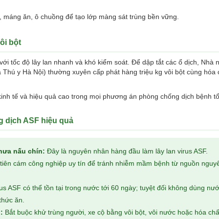
 máng ăn, ô chuồng để tạo lớp màng sát trùng bền vững.
ôi bột
với tốc độ lây lan nhanh và khó kiểm soát. Để dập tắt các ổ dịch, Nhà 
 Thú y Hà Nội) thường xuyên cấp phát hàng triệu kg vôi bột cùng hóa 
, kinh tế và hiệu quả cao trong mọi phương án phòng chống dịch bệnh tổ
g dịch ASF hiệu quả
hưa nấu chín:
Đây là nguyên nhân hàng đầu làm lây lan virus ASF.
iên cám công nghiệp uy tín để tránh nhiễm mầm bệnh từ nguồn nguyê
us ASF có thể tồn tại trong nước tới 60 ngày; tuyệt đối không dùng nư
thức ăn.
:
Bắt buộc khử trùng người, xe cộ bằng vôi bột, vôi nước hoặc hóa chấ