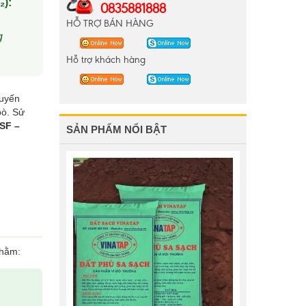
):
0835881888
HỖ TRỢ BÁN HÀNG
g
Hỗ trợ khách hàng
huyến
bò. Sử
SF –
SẢN PHẨM NỔI BẬT
nhằm: