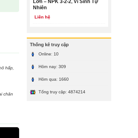
Lớn – NPK 3-2-2, Vi Sinh Tự
Nhiên
Liên hệ
Thống kê truy cập
Online:
10
Hôm nay:
309
 hô hấp,
Hôm qua:
1660
Tổng truy cập:
4874214
ại chăn