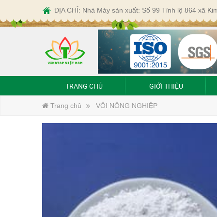
ĐỊA CHỈ: Nhà Máy sản xuất: Số 99 Tỉnh lộ 864 xã K
TRANG CHỦ
GIỚI THIỆU
Trang chủ
VÔI NÔNG NGHIỆP