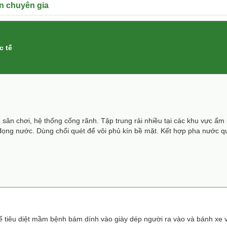
ẩn chuyên gia
c tế
sân chơi, hệ thống cống rãnh. Tập trung rải nhiều tại các khu vực ẩm 
đọng nước. Dùng chổi quét để vôi phủ kín bề mặt. Kết hợp pha nước q
ể tiêu diệt mầm bệnh bám dính vào giày dép người ra vào và bánh xe 