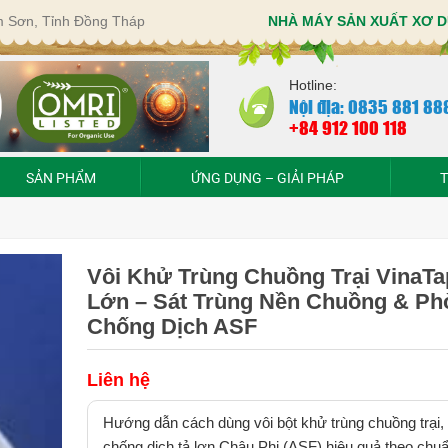
im Sơn, Tỉnh Đồng Tháp
NHÀ MÁY SẢN XUẤT XƠ D
Hotline:
Nội địa: 0835 881 88
+84 912 100 118
SẢN PHẨM
ỨNG DỤNG – GIẢI PHÁP
T
Vôi Khử Trùng Chuồng Trại VinaTa
Lớn – Sát Trùng Nền Chuồng & Ph
Chống Dịch ASF
Liên hệ
Hướng dẫn cách dùng vôi bột khử trùng chuồng trại,
chống dịch tả lợn Châu Phi (ASF) hiệu quả theo chuẩ