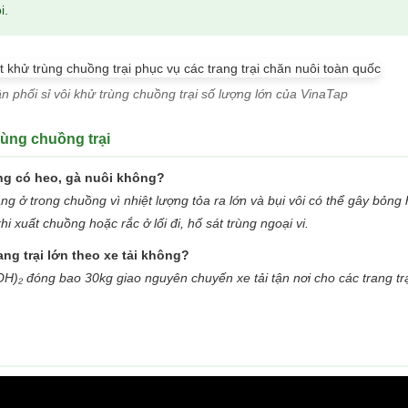
i.
 phối sỉ vôi khử trùng chuồng trại số lượng lớn của VinaTap
rùng chuồng trại
ang có heo, gà nuôi không?
ng ở trong chuồng vì nhiệt lượng tỏa ra lớn và bụi vôi có thể gây bỏng
i xuất chuồng hoặc rắc ở lối đi, hố sát trùng ngoại vi.
ng trại lớn theo xe tải không?
H)₂ đóng bao 30kg giao nguyên chuyến xe tải tận nơi cho các trang tr