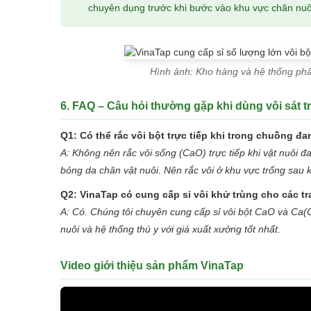
chuyên dụng trước khi bước vào khu vực chăn nuô
Hình ảnh: Kho hàng và hệ thống phân
6. FAQ – Câu hỏi thường gặp khi dùng vôi sát t
Q1: Có thể rắc vôi bột trực tiếp khi trong chuồng đ
A: Không nên rắc vôi sống (CaO) trực tiếp khi vật nuôi đa
bỏng da chân vật nuôi. Nên rắc vôi ở khu vực trống sau kh
Q2: VinaTap có cung cấp sỉ vôi khử trùng cho các tra
A: Có. Chúng tôi chuyên cung cấp sỉ vôi bột CaO và Ca(O
nuôi và hệ thống thú y với giá xuất xưởng tốt nhất.
Video giới thiệu sản phẩm VinaTap