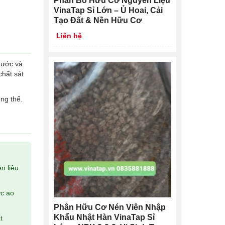
Phân Bò Hữu Cơ Nguyên Liệu
VinaTap Sỉ Lớn – Ủ Hoai, Cải
Tạo Đất & Nền Hữu Cơ
Liên hệ
nước và
chất sát
ng thể.
n liệu
ớc ao
Phân Hữu Cơ Nén Viên Nhập
Khẩu Nhật Hàn VinaTap Sỉ
t