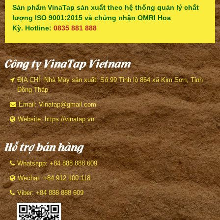
Sản phẩm VinaTap sản xuất theo hệ thống quản lý chất
lượng ISO 9001:2015 và chứng nhận OMRI Hoa
Kỳ. Hotline:
0835 881 888
Công ty VinaTap Vietnam
ĐỊA CHỈ: Nhà Máy sản xuất: Số 99 Tỉnh lộ 864 xã Kim Sơn, Tỉnh
Đồng Tháp
Email: Vinatap@gmail.com
Website: https://vinatap.vn
Hỗ trợ bán hàng
Whatsapp: +84 888 888 609
Wechat: +84 912 100 118
Viber: +84 888 888 609