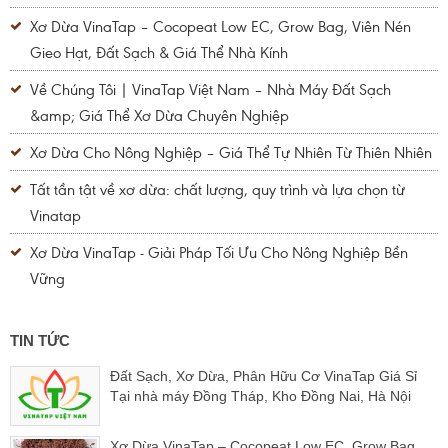
Xơ Dừa VinaTap – Cocopeat Low EC, Grow Bag, Viên Nén
Gieo Hạt, Đất Sạch & Giá Thể Nhà Kính
Về Chúng Tôi | VinaTap Việt Nam – Nhà Máy Đất Sạch
&amp; Giá Thể Xơ Dừa Chuyên Nghiệp
Xơ Dừa Cho Nông Nghiệp – Giá Thể Tự Nhiên Từ Thiên Nhiên
Tất tần tật về xơ dừa: chất lượng, quy trình và lựa chọn từ
Vinatap
Xơ Dừa VinaTap - Giải Pháp Tối Ưu Cho Nông Nghiệp Bền
Vững
TIN TỨC
Đất Sạch, Xơ Dừa, Phân Hữu Cơ VinaTap Giá Sỉ
Tại nhà máy Đồng Tháp, Kho Đồng Nai, Hà Nội
Xơ Dừa VinaTap – Cocopeat Low EC, Grow Bag,