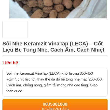
Sỏi Nhẹ Keramzit VinaTap (LECA) – Cốt
Liệu Bê Tông Nhẹ, Cách Âm, Cách Nhiệt
Liên hệ
Sỏi nhẹ Keramzit VinaTap (LECA) khối lượng 350-450
kg/m³, chịu lực tốt, thay thế đá đổ bê tông nhẹ mác 250-350.
Cách âm, chống nóng, giảm tải móng nhà cao tầng. Giao
toàn quốc.
0835881888
TƯ VẤN BÁN HÀNG