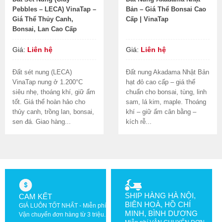
Pebbles – LECA) VinaTap –
Bản – Giá Thể Bonsai Cao
Giá Thể Thủy Canh,
Cấp | VinaTap
Bonsai, Lan Cao Cấp
Giá:
Liên hệ
Giá:
Liên hệ
Đất sét nung (LECA)
Đất nung Akadama Nhật Bản
VinaTap nung ở 1.200°C
hạt đỏ cao cấp – giá thể
siêu nhẹ, thoáng khí, giữ ẩm
chuẩn cho bonsai, tùng, linh
tốt. Giá thể hoàn hảo cho
sam, lá kim, maple. Thoáng
thủy canh, trồng lan, bonsai,
khí – giữ ẩm cân bằng –
sen đá. Giao hàng...
kích rễ...
SHIP HÀNG HÀ NỘI,
CAM KẾT
BIÊN HOÀ, HỒ CHÍ
GIÁ LUÔN TỐT NHẤT - Miễn phí
MINH, BÌNH DƯƠNG
Vận chuyển đơn hàng từ 3 triệu.