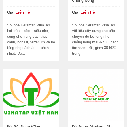
Chống Nóng
Giá:
Liên hệ
Giá:
Liên hệ
Sỏi nhẹ Keramzit VinaTap
Sỏi nhẹ Keramzit VinaTap
hạt tròn – xốp – siêu nhẹ,
vật liệu xây dựng cao cấp
dùng cho trồng cây, thủy
chuyên đổ bê tông nhẹ,
canh, bonsai, terrarium và bê
chống nóng mái 4-7°C, cách
tông nhẹ cách âm – cách
âm vượt trội, giảm 30-50%
nhiệt. Độ...
trọng...
Đất Sét Nung (Clay
Đất Nung Akadama Nhật