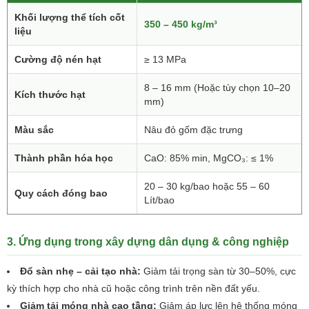
Khối lượng thể tích cốt
350 – 450 kg/m³
liệu
Cường độ nén hạt
≥ 13 MPa
8 – 16 mm (Hoặc tùy chọn 10–20
Kích thước hạt
mm)
Màu sắc
Nâu đỏ gốm đặc trưng
Thành phần hóa học
CaO: 85% min, MgCO₃: ≤ 1%
20 – 30 kg/bao hoặc 55 – 60
Quy cách đóng bao
Lít/bao
3. Ứng dụng trong xây dựng dân dụng & công nghiệp
Đổ sàn nhẹ – cải tạo nhà:
Giảm tải trọng sàn từ 30–50%, cực
kỳ thích hợp cho nhà cũ hoặc công trình trên nền đất yếu.
Giảm tải móng nhà cao tầng:
Giảm áp lực lên hệ thống móng