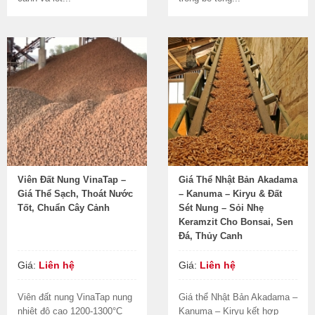
Viên Đất Nung VinaTap –
Giá Thể Nhật Bản Akadama
Giá Thể Sạch, Thoát Nước
– Kanuma – Kiryu & Đất
Tốt, Chuẩn Cây Cảnh
Sét Nung – Sỏi Nhẹ
Keramzit Cho Bonsai, Sen
Đá, Thủy Canh
Giá:
Liên hệ
Giá:
Liên hệ
Viên đất nung VinaTap nung
Giá thể Nhật Bản Akadama –
nhiệt độ cao 1200-1300°C
Kanuma – Kiryu kết hợp