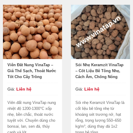
Viên Đất Nung VinaTap –
Sỏi Nhẹ Keramzit VinaTap
Giá Thể Sạch, Thoát Nước
– Cốt Liệu Bê Tông Nhẹ,
Tốt Cho Cây Trồng
Cách Âm, Chống Nóng
Giá:
Liên hệ
Giá:
Liên hệ
Viên đất nung VinaTap nung
Sỏi nhẹ Keramzit VinaTap là
nhiệt độ 1200-1300°C xốp
cốt liệu bê tông nhẹ từ
nhẹ, bền chắc, thoát nước
khoáng sét trương nở, hạt
tuyệt vời. Chuyên dùng cho
rỗng, trọng lượng 550–650
bonsai, lan, sen đá, thủy
kg/m³, dùng thay đá 1x2
canh và lót...
trong bê tông...