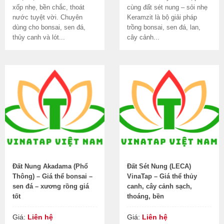
xốp nhẹ, bền chắc, thoát
cùng đất sét nung – sỏi nhẹ
nước tuyệt vời. Chuyên
Keramzit là bộ giải pháp
dùng cho bonsai, sen đá,
trồng bonsai, sen đá, lan,
thủy canh và lót...
cây cảnh...
Đất Nung Akadama (Phổ
Đất Sét Nung (LECA)
Thông) – Giá thể bonsai –
VinaTap – Giá thể thủy
sen đá – xương rồng giá
canh, cây cảnh sạch,
tốt
thoáng, bền
Giá:
Liên hệ
Giá:
Liên hệ