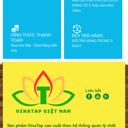
Miễn phí VẬN CHUYỂN ĐƠN
HÀNG TỪ 3 Triệu bán kính
15km
HÌNH THỨC THANH
ĐỔI TRẢ HÀNG
TOÁN
ĐỔI TRẢ HÀNG TRONG 3
Mua trực tiếp - Giao hàng đến
NGÀY
nhà
Liên kết
Sản phẩm VinaTap sản xuất theo hệ thống quản lý chất