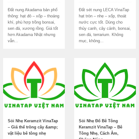
Đất nung Akadama bản phổ
Đất sét nung LECA VinaTap
thông: hạt đỏ – xốp – thoáng
hạt tròn – nhẹ – xốp, thoát
khí, phù hợp trồng bonsai,
nước cực tốt. Dùng cho
sen đá, xương rồng. Giá tốt
thủy canh, cây cảnh, bonsai,
hơn Akadama Nhật nhưng
sen đá, terrarium. Không
vẫn...
mục, không...
Sỏi Nhẹ Keramzit VinaTap
Sỏi Nhẹ Đổ Bê Tông
– Giá thể trồng cây &amp;
Keramzit VinaTap – Bê
vật liệu bê tông nhẹ
Tông Nhẹ, Cách Âm,