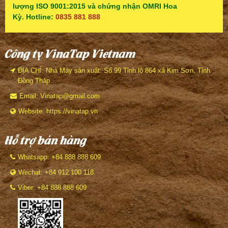
lượng ISO 9001:2015 và chứng nhận OMRI Hoa
Kỳ. Hotline:
0835 881 888
Công ty VinaTap Vietnam
ĐỊA CHỈ: Nhà Máy sản xuất: Số 99 Tỉnh lộ 864 xã Kim Sơn, Tỉnh
Đồng Tháp
Email: Vinatap@gmail.com
Website: https://vinatap.vn
Hỗ trợ bán hàng
Whatsapp: +84 888 888 609
Wechat: +84 912 100 118
Viber: +84 888 888 609