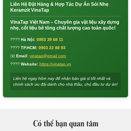
Liên Hệ Đặt Hàng & Hợp Tác Dự Án Sỏi Nhẹ
Keramzit VinaTap
VinaTap Việt Nam – Chuyên gia vật liệu xây dựng
nhẹ, cốt liệu bê tông chất lượng cao toàn quốc!
????
Hà Nội:
0983 39 68 11
????
TP.HCM:
0903 22 88 93
✉️
Email:
vinatap@gmail.com
????
Website:
https://vinatap.vn
Liên hệ ngay hôm nay để nhận báo giá sỉ tốt nhất và
chính sách ưu đãi dành cho nhà thầu, chủ đầu tư dự án!
Có thể bạn quan tâm