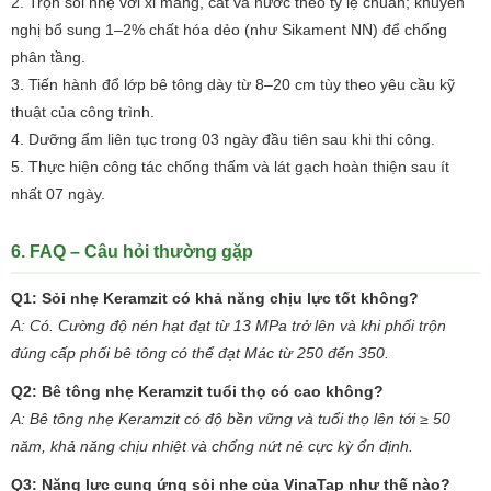
Trộn sỏi nhẹ với xi măng, cát và nước theo tỷ lệ chuẩn; khuyến
nghị bổ sung 1–2% chất hóa dẻo (như Sikament NN) để chống
phân tầng.
Tiến hành đổ lớp bê tông dày từ 8–20 cm tùy theo yêu cầu kỹ
thuật của công trình.
Dưỡng ẩm liên tục trong 03 ngày đầu tiên sau khi thi công.
Thực hiện công tác chống thấm và lát gạch hoàn thiện sau ít
nhất 07 ngày.
6. FAQ – Câu hỏi thường gặp
Q1: Sỏi nhẹ Keramzit có khả năng chịu lực tốt không?
A: Có. Cường độ nén hạt đạt từ 13 MPa trở lên và khi phối trộn
đúng cấp phối bê tông có thể đạt Mác từ 250 đến 350.
Q2: Bê tông nhẹ Keramzit tuổi thọ có cao không?
A: Bê tông nhẹ Keramzit có độ bền vững và tuổi thọ lên tới ≥ 50
năm, khả năng chịu nhiệt và chống nứt nẻ cực kỳ ổn định.
Q3: Năng lực cung ứng sỏi nhẹ của VinaTap như thế nào?