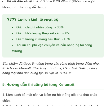
Hệ số dẫn nhiệt thấp:
0.05 – 0.20 W/m.K (Không co ngót,
không nứt, thi công dễ dàng).
???? Lợi ích kinh tế vượt trội:
Giảm chi phí nhân công: ~ 30%
Giảm khối lượng thép kết cấu: ~ 8%
Giảm lượng xi măng tiêu thụ: ~ 15%
Tối ưu chi phí vận chuyển và cẩu nâng hạ tại công
trường.
Sản phẩm đã được tin dùng trong các công trình trọng điểm như:
Khách sạn Marriott, Khách sạn Fortuna, Hầm Thủ Thiêm, cùng
hàng loạt nhà dân dụng tại Hà Nội và TP.HCM.
5. Hướng dẫn thi công bê tông Keramzit
Làm sạch bề mặt sàn và kiểm tra hệ thống cốt pha thật chắc
chắn.