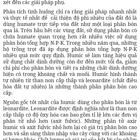
xét đến các giải pháp phụ.
Phân tích tình huống chỉ ra rằng giải pháp nhanh nhất
và thực tế nhất để cải thiện độ phì nhiêu của đất đó là
dùng humate trực tiếp vòa đất như một loại phân bón
qua lá. Trên hầu hết các vùng đất, sử dụng phân bón có
chứa humate quan trọng hơn rất nhiều việc sử dụng
phân bón tổng hợp N-P-K. Trong nhiều năm qua, những
hộ trồng trọt đã áp dụng phân bón tổng hợp N-P-K
nhiều quá mức quy định. Humic sẽ làm tăng hiệu quả
sử dụng chất dinh dưỡng còn dư đến mức tối đa, giảm
chi phí cho phân bón và tiết ra những chất dinh dưỡng
hiện có trong khoáng chất và muối. Humic hình thành
tự nhiên từ than non cấp thấp và leonardite (chất điều
hòa đất tự nhiên) là những thành phần phân bón cao
cấp.
Nguồn gốc tốt nhất của humic dùng cho phân bón là từ
leonardite. Leonardite được định nghĩa như là than non
cấp thấp có độ ôxy hóa cao bao gồm tỉ lệ lớn các đơn vị
phân tử nhỏ hơn (axit fulvic). Những phân tử axir
humic và axit fulvic nhỏ hơn lại có giá trị phân bón cao
hơn và sẵn sàng thâm nhập vào cây cùng với các khoáng
vi lượng khác. Chất lượng và giá trị của bất kỳ sản phẩm