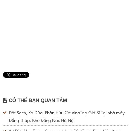
CÓ THỂ BẠN QUAN TÂM
Đất Sạch, Xơ Dừa, Phân Hữu Cơ VinaTap Giá Sỉ Tại nhà máy
Đồng Tháp, Kho Đồng Nai, Hà Nội
Xơ Dừa VinaTap – Cocopeat Low EC, Grow Bag, Viên Nén