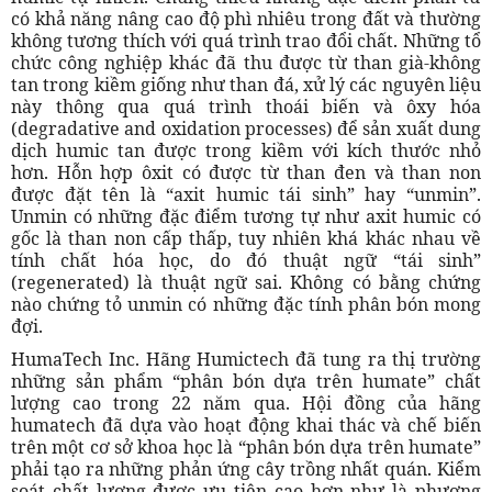
có khả năng nâng cao độ phì nhiêu trong đất và thường
không tương thích với quá trình trao đổi chất. Những tổ
chức công nghiệp khác đã thu được từ than già-không
tan trong kiềm giống như than đá, xử lý các nguyên liệu
này thông qua quá trình thoái biến và ôxy hóa
(degradative and oxidation processes) để sản xuất dung
dịch humic tan được trong kiềm với kích thước nhỏ
hơn. Hỗn hợp ôxit có được từ than đen và than non
được đặt tên là “axit humic tái sinh” hay “unmin”.
Unmin có những đặc điểm tương tự như axit humic có
gốc là than non cấp thấp, tuy nhiên khá khác nhau về
tính chất hóa học, do đó thuật ngữ “tái sinh”
(regenerated) là thuật ngữ sai. Không có bằng chứng
nào chứng tỏ unmin có những đặc tính phân bón mong
đợi.
HumaTech Inc. Hãng Humictech đã tung ra thị trường
những sản phẩm “phân bón dựa trên humate” chất
lượng cao trong 22 năm qua. Hội đồng của hãng
humatech đã dựa vào hoạt động khai thác và chế biến
trên một cơ sở khoa học là “phân bón dựa trên humate”
phải tạo ra những phản ứng cây trồng nhất quán. Kiểm
soát chất lượng được ưu tiên cao hơn như là phương