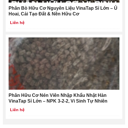
Phân Bò Hữu Cơ Nguyên Liệu VinaTap Sỉ Lớn – Ủ
Hoai, Cải Tạo Đất & Nền Hữu Cơ
Liên hệ
Phân Hữu Cơ Nén Viên Nhập Khẩu Nhật Hàn
VinaTap Sỉ Lớn – NPK 3-2-2, Vi Sinh Tự Nhiên
Liên hệ