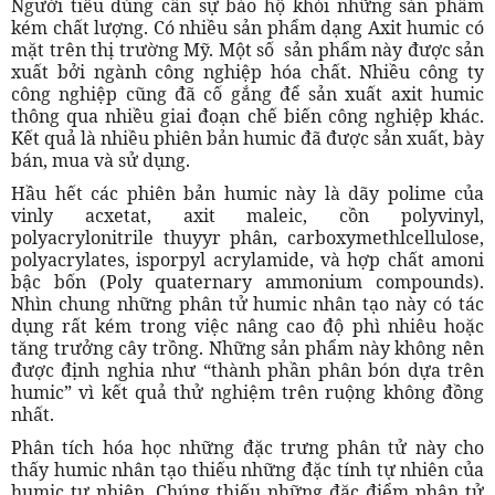
Người tiêu dùng cần sự bảo hộ khỏi những sản phẩm
kém chất lượng. Có nhiều sản phẩm dạng Axit humic có
mặt trên thị trường Mỹ. Một số sản phẩm này được sản
xuất bởi ngành công nghiệp hóa chất. Nhiều công ty
công nghiệp cũng đã cố gắng để sản xuất axit humic
thông qua nhiều giai đoạn chế biến công nghiệp khác.
Kết quả là nhiều phiên bản humic đã được sản xuất, bày
bán, mua và sử dụng.
Hầu hết các phiên bản humic này là dãy polime của
vinly acxetat, axit maleic, cồn polyvinyl,
polyacrylonitrile thuyyr phân, carboxymethlcellulose,
polyacrylates, isporpyl acrylamide, và hợp chất amoni
bậc bốn (Poly quaternary ammonium compounds).
Nhìn chung những phân tử humic nhân tạo này có tác
dụng rất kém trong việc nâng cao độ phì nhiêu hoặc
tăng trưởng cây trồng. Những sản phẩm này không nên
được định nghia như “thành phần phân bón dựa trên
humic” vì kết quả thử nghiệm trên ruộng không đồng
nhất.
Phân tích hóa học những đặc trưng phân tử này cho
thấy humic nhân tạo thiếu những đặc tính tự nhiên của
humic tự nhiên. Chúng thiếu những đặc điểm phân tử