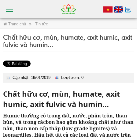
Trang chủ
Tin tức
Chất hữu cơ, mùn, humate, axit humic, axit
fulvic và humin...
Cập nhật: 19/01/2019
Lượt xem: 0
Chất hữu cơ, mùn, humate, axit
humic, axit fulvic và humin...
Humic thường có trong đất, nước, phân trộn, than
bùn, và trong cácbon bao gồm khoáng chất như than
nâu, than non cấp thấp (low grade lignites) và
leonardites. Hầu hết tất cả các loại đât và nước trên