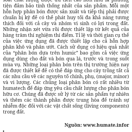
tiện đảm bảo tính thống nhất của sản phẩm. Mỗi một
hỗn hợp phân bón được sản xuất và tiếp thị phải được
chuẩn bị kỹ để có thể phát huy tối đa khả năng tương
thích đối với cả cây và nhóm vi sinh có lợi trong đất.
Những nhận xét vừa rồi được thiết lập từ kết quả của
hàng trăm thí nghiệm thí điểm. Tỉ lệ và thời gian cụ thể
của việc ứng dụng đã được thiết lập cho cả hỗn hợp
phân khô và phân ướt. Cách sử dụng có hiệu quả nhất
của “phân bón dựa trên humic” bao gồm cả việc ứng
dụng dùng cho đất và bón qua lá, trước và trong suốt
mùa vụ. Những loại phân bón trên thị trường hiện nay
đã được thiết kế để có thể đáp ứng cho cây trồng tất cả
các nhu cầu về các nguyên tố chính, phụ, (major, minor)
và vi lượng. Các chủng loại phân bón có rất nhiều từ
humatech để đáp ứng yêu cầu chất lượng cho phân bón
hữu cơ. Chúng đã được sử lý từ các sản phẩm tự nhiên
và thêm các thành phần được trung hòa để tránh sự
nhiễm độc đối với các vật chất sống (living components)
trong đất.
Nguồn: www.humate.infor