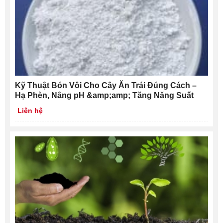
Kỹ Thuật Bón Vôi Cho Cây Ăn Trái Đúng Cách –
Hạ Phèn, Nâng pH &amp;amp; Tăng Năng Suất
Liên hệ