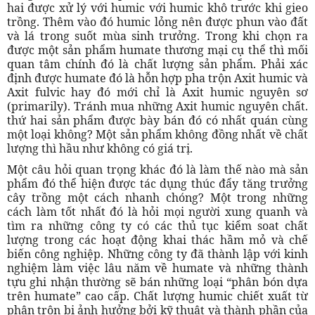
hai được xử lý với humic với humic khô trước khi gieo
trồng. Thêm vào đó humic lỏng nên được phun vào đất
và lá trong suốt mùa sinh trưởng. Trong khi chọn ra
được một sản phẩm humate thương mại cụ thể thì mối
quan tâm chính đó là chất lượng sản phẩm. Phải xác
định được humate đó là hỗn hợp pha trộn Axit humic và
Axit fulvic hay đó mới chỉ là Axit humic nguyên sơ
(primarily). Tránh mua những Axit humic nguyên chất.
thứ hai sản phẩm được bày bán đó có nhất quán cùng
một loại không? Một sản phẩm không đồng nhất về chất
lượng thì hầu như không có giá trị.
Một câu hỏi quan trọng khác đó là làm thế nào mà sản
phẩm đó thể hiện được tác dụng thúc đẩy tăng trưởng
cây trồng một cách nhanh chóng? Một trong những
cách làm tốt nhất đó là hỏi mọi người xung quanh và
tìm ra những công ty có các thủ tục kiểm soat chất
lượng trong các hoạt động khai thác hầm mỏ và chế
biến công nghiệp. Những công ty đã thành lập với kinh
nghiệm làm việc lâu năm về humate và những thành
tựu ghi nhận thường sẽ bán những loại “phân bón dựa
trên humate” cao cấp. Chất lượng humic chiết xuất từ
phân trộn bị ảnh hưởng bởi kỹ thuật và thành phần của