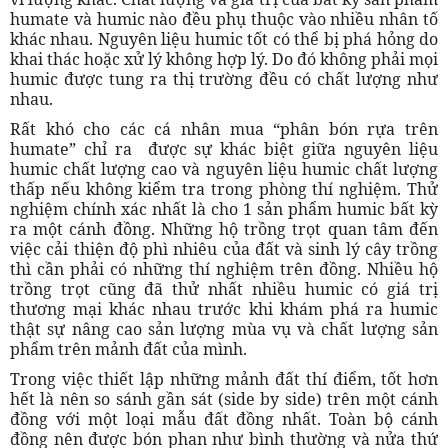
humate và humic nào đều phụ thuộc vào nhiều nhân tố
khác nhau. Nguyên liệu humic tốt có thể bị phá hỏng do
khai thác hoặc xử lý không hợp lý. Do đó không phải mọi
humic được tung ra thị trường đều có chất lượng như
nhau.
Rất khó cho các cá nhân mua “phân bón rựa trên
humate” chỉ ra được sự khác biệt giữa nguyên liệu
humic chất lượng cao và nguyên liệu humic chất lượng
thấp nếu không kiểm tra trong phòng thí nghiệm. Thử
nghiệm chính xác nhất là cho 1 sản phẩm humic bất kỳ
ra một cánh đồng. Những hộ trồng trọt quan tâm đến
việc cải thiện độ phì nhiêu của đất và sinh lý cây trồng
thì cần phải có những thí nghiệm trên đồng. Nhiều hộ
trồng trọt cũng đã thử nhất nhiều humic có giá trị
thương mại khác nhau trước khi khám phá ra humic
thật sự nâng cao sản lượng mùa vụ và chất lượng sản
phẩm trên mảnh đất của mình.
Trong việc thiết lập những mảnh đất thí điểm, tốt hơn
hết là nên so sánh gần sát (side by side) trên một cánh
đồng với một loại mẫu đất đồng nhất. Toàn bộ cánh
đồng nên được bón phan như bình thường và nửa thứ