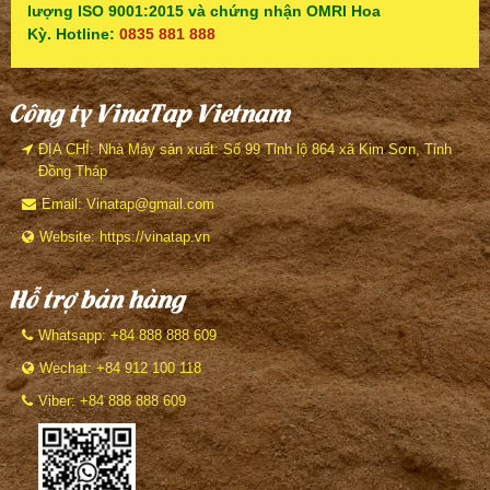
lượng ISO 9001:2015 và chứng nhận OMRI Hoa
Kỳ. Hotline:
0835 881 888
Công ty VinaTap Vietnam
ĐỊA CHỈ: Nhà Máy sản xuất: Số 99 Tỉnh lộ 864 xã Kim Sơn, Tỉnh
Đồng Tháp
Email: Vinatap@gmail.com
Website: https://vinatap.vn
Hỗ trợ bán hàng
Whatsapp: +84 888 888 609
Wechat: +84 912 100 118
Viber: +84 888 888 609