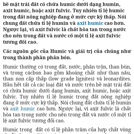
bề mặt trái đất có chứa humic dưới dạng humin,
axit humic, hoặc axit fulvic. Tuy nhiên tỉ lệ humic
trong đất nông nghiệp đang ở mức cực kỳ thấp. Nói
chung đất chứa tỉ lệ humin và
axit humic
cao hơn.
Ngược lại, vì axit fulvic là chất hòa tan trong nước
cho nên trong đất và nước cố một tỉ lệ axit fulvic
tương đối cao.
Các nguồn gốc của Humic và giái trị của chúng như
trong thành phần phân bón.
Humic thường có trong đất, nước, phân trộn, than bùn,
và trong cácbon bao gồm khoáng chất như than nâu,
than non cấp thấp (low grade lignites) và leonardites.
Hầu hết tất cả các loại đât và nước trên bề mặt trái đất
có chứa humic dưới dạng humin, axit humic, hoặc axit
fulvic. Tuy nhiên tỉ lệ humic trong đất nông nghiệp
đang ở mức cực kỳ thấp. Nói chung đất chứa tỉ lệ humin
và
axit humic
cao hơn. Ngược lại, vì axit fulvic là chất
hòa tan trong nước cho nên trong đất và nước cố một tỉ
lệ axit fulvic tương đối cao.
Humic trong đất có tỉ lệ phần trăm của hợp chất vòng