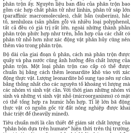
phân trộn ấy. Nguyên liệu ban đầu của phân trộn bao
gồm các hợp chất phân tử như linhin, phân tử sáp lớn
(paraffinic macromolecules), chất bẩn (suberins), hắc
tố, xenluloza (sản phẩm gỗ) và nhiều loại polyphenol,
tất cả đều có giá trị rất lớn. ngoài những thành phần
phân trộn phức hợp như trên, hỗn hợp của các chất có
phân tử nhỏ hơn như xác động vật phân hủy cũng nên
thêm vào trong phân trộn.
Độ dài của giai đoạn ủ phân, cách mà phân trộn được
quấy và pha nước cũng ảnh hưởng đến chất lượng của
phân trộn. Một loại phân trộn cao cấp có thể được
chuẩn bị bằng cách thêm leonardite khô vào với xác
động thực vật. Lượng leonardite bổ sung tạo nên sự cân
bằng thống nhất cho các nguyên tố khoáng vi lượng mà
các nhóm vi sinh vật cần. Với thời gian những nhóm vi
sinh và những vi sinh vật nhỏ (microorganisms) có mặt
có thể tổng hợp ra humic hỗn hợp. Tỉ lệ lớn bã động
thực vật có nguồn gốc từ đất nông nghiệp được khai
thác triệt để (heavily mined).
Tiêu chuẩn mới là cần thiết để giám sát chất lượng của
“phân bón dựa trên humate” hiện thời trên thị trường.