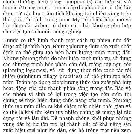
chuỗi (hương liệu) (ring compounds) cao hơn so với
humic ở trong nước. Humic cấp độ phân bón có thể lấy
được từ các lớp trầm tích khoáng tại nhiều vùng trên
thế giới. Chỉ tính trong nước Mỹ, có nhiều hầm mỏ và
lớp than đá cácbon có chứa các chất khoáng phù hợp
cho việc tạo ra humic nông nghiệp.
Humic có thể hình thành một cách tự nhiên nếu đất
được xử lý thích hợp. Những phương thức sản xuất nhất
định có thể giúp tạo nên hàm lượng mùn trong đất.
Những phương thức đó như luân canh mùa vụ, sử dụng
các chương trình bón phân cân đối, trồng cây ngũ cốc
(planting legumes), và sử dụng thực tiễn canh tác tối
thiểu (minimum tillage practices) có thể giúp tạo nên
mùn. Tránh áp dụng các phương thức sản xuất phá hủy
hoạt động của các thành phần sống trong đất. Bảo vệ
các nhóm vi sinh có lợi trong việc tạo nên mùn thì
chúng sẽ thực hiện đúng chức năng của mình. Phương
thức tạo mùn diễn ra khá chậm mất nhiều thời gian và
có thể là khá tốn kém tuy nhiên chúng sẽ mang lại tác
dụng tốt về lâu dài. Để nhanh chóng khôi phục những
vùng đất bị hư tổn trở lại thành đất có khả năng sản
xuất hiệu quả như lúc đầu, các hộ trồng trọt nên xem