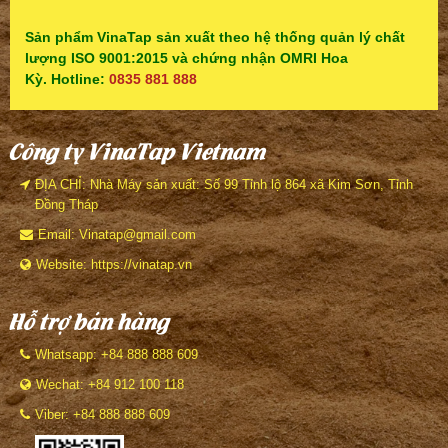
Sản phẩm VinaTap sản xuất theo hệ thống quản lý chất
lượng ISO 9001:2015 và chứng nhận OMRI Hoa
Kỳ. Hotline:
0835 881 888
Công ty VinaTap Vietnam
ĐỊA CHỈ: Nhà Máy sản xuất: Số 99 Tỉnh lộ 864 xã Kim Sơn, Tỉnh
Đồng Tháp
Email: Vinatap@gmail.com
Website: https://vinatap.vn
Hỗ trợ bán hàng
Whatsapp: +84 888 888 609
Wechat: +84 912 100 118
Viber: +84 888 888 609