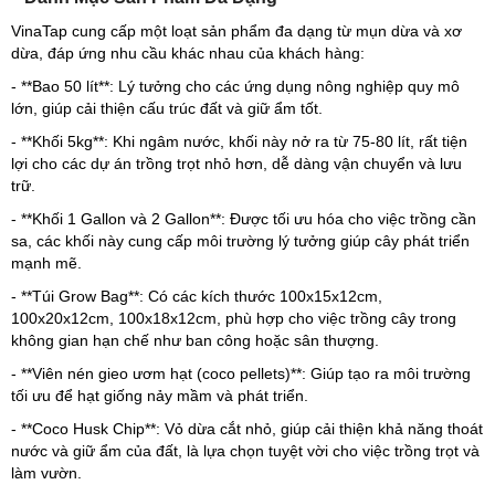
VinaTap cung cấp một loạt sản phẩm đa dạng từ mụn dừa và xơ
dừa, đáp ứng nhu cầu khác nhau của khách hàng:
- **Bao 50 lít**: Lý tưởng cho các ứng dụng nông nghiệp quy mô
lớn, giúp cải thiện cấu trúc đất và giữ ẩm tốt.
- **Khối 5kg**: Khi ngâm nước, khối này nở ra từ 75-80 lít, rất tiện
lợi cho các dự án trồng trọt nhỏ hơn, dễ dàng vận chuyển và lưu
trữ.
- **Khối 1 Gallon và 2 Gallon**: Được tối ưu hóa cho việc trồng cần
sa, các khối này cung cấp môi trường lý tưởng giúp cây phát triển
mạnh mẽ.
- **Túi Grow Bag**: Có các kích thước 100x15x12cm,
100x20x12cm, 100x18x12cm, phù hợp cho việc trồng cây trong
không gian hạn chế như ban công hoặc sân thượng.
- **Viên nén gieo ươm hạt (coco pellets)**: Giúp tạo ra môi trường
tối ưu để hạt giống nảy mầm và phát triển.
- **Coco Husk Chip**: Vỏ dừa cắt nhỏ, giúp cải thiện khả năng thoát
nước và giữ ẩm của đất, là lựa chọn tuyệt vời cho việc trồng trọt và
làm vườn.