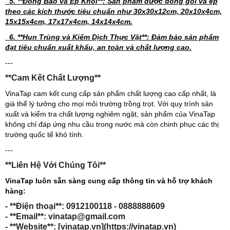
5. **Đóng Bao và Ép Khối**: Sản phẩm được đóng gói và ép
theo các kích thước tiêu chuẩn như 30x30x12cm, 20x10x4cm,
15x15x4cm, 17x17x4cm, 14x14x4cm.
6. **Hun Trùng và Kiểm Dịch Thực Vật**: Đảm bảo sản phẩm
đạt tiêu chuẩn xuất khẩu, an toàn và chất lượng cao.
---
**Cam Kết Chất Lượng**
VinaTap cam kết cung cấp sản phẩm chất lượng cao cấp nhất, là
giá thể lý tưởng cho mọi môi trường trồng trọt. Với quy trình sản
xuất và kiểm tra chất lượng nghiêm ngặt, sản phẩm của VinaTap
không chỉ đáp ứng nhu cầu trong nước mà còn chinh phục các thị
trường quốc tế khó tính.
---
**Liên Hệ Với Chúng Tôi**
VinaTap luôn sẵn sàng cung cấp thông tin và hỗ trợ khách
hàng:
- **Điện thoại**: 0912100118 - 0888888609
- **Email**: vinatap@gmail.com
- **Website**: [vinatap.vn](https://vinatap.vn)