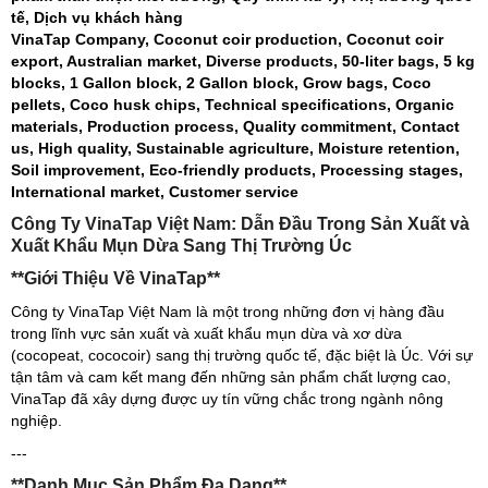
tế, Dịch vụ khách hàng
VinaTap Company, Coconut coir production, Coconut coir
export, Australian market, Diverse products, 50-liter bags, 5 kg
blocks, 1 Gallon block, 2 Gallon block, Grow bags, Coco
pellets, Coco husk chips, Technical specifications, Organic
materials, Production process, Quality commitment, Contact
us, High quality, Sustainable agriculture, Moisture retention,
Soil improvement, Eco-friendly products, Processing stages,
International market, Customer service
Công Ty VinaTap Việt Nam: Dẫn Đầu Trong Sản Xuất và
Xuất Khẩu Mụn Dừa Sang Thị Trường Úc
**Giới Thiệu Về VinaTap**
Công ty VinaTap Việt Nam là một trong những đơn vị hàng đầu
trong lĩnh vực sản xuất và xuất khẩu mụn dừa và xơ dừa
(cocopeat, cococoir) sang thị trường quốc tế, đặc biệt là Úc. Với sự
tận tâm và cam kết mang đến những sản phẩm chất lượng cao,
VinaTap đã xây dựng được uy tín vững chắc trong ngành nông
nghiệp.
---
**Danh Mục Sản Phẩm Đa Dạng**