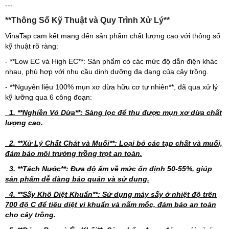
---
**Thông Số Kỹ Thuật và Quy Trình Xử Lý**
VinaTap cam kết mang đến sản phẩm chất lượng cao với thông số
kỹ thuật rõ ràng:
- **Low EC và High EC**: Sản phẩm có các mức độ dẫn điện khác
nhau, phù hợp với nhu cầu dinh dưỡng đa dạng của cây trồng.
- **Nguyên liệu 100% mụn xơ dừa hữu cơ tự nhiên**, đã qua xử lý
kỹ lưỡng qua 6 công đoạn:
1. **Nghiền Vỏ Dừa**: Sàng lọc để thu được mụn xơ dừa chất
lượng cao.
2. **Xử Lý Chất Chát và Muối**: Loại bỏ các tạp chất và muối,
đảm bảo môi trường trồng trọt an toàn.
3. **Tách Nước**: Đưa độ ẩm về mức ổn định 50-55%, giúp
sản phẩm dễ dàng bảo quản và sử dụng.
4. **Sấy Khô Diệt Khuẩn**: Sử dụng máy sấy ở nhiệt độ trên
700 độ C để tiêu diệt vi khuẩn và nấm mốc, đảm bảo an toàn
cho cây trồng.