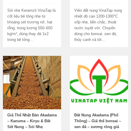
Sỏi nhẹ Keramzit VinaTap là
Viên đất nung VinaTap nung
cốt liệu bê tông nhẹ từ
nhiệt độ cao 1200-1300°C
khoáng sét trương nở, hạt
xốp nhẹ, bền chắc, thoát
rỗng, trọng lượng 550–650
nước tuyệt vời. Chuyên
kg/m³, dùng thay đá 1x2
dùng cho bonsai, sen đá,
trong bê tông...
thủy canh và lót...
Giá Thể Nhật Bản Akadama
Đất Nung Akadama (Phổ
– Kanuma – Kiryu & Đất
Thông) – Giá thể bonsai –
Sét Nung – Sỏi Nhẹ
sen đá – xương rồng giá