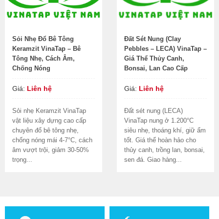
Sỏi Nhẹ Đổ Bê Tông
Đất Sét Nung (Clay
Keramzit VinaTap – Bê
Pebbles – LECA) VinaTap –
Tông Nhẹ, Cách Âm,
Giá Thể Thủy Canh,
Chống Nóng
Bonsai, Lan Cao Cấp
Giá:
Liên hệ
Giá:
Liên hệ
Sỏi nhẹ Keramzit VinaTap
Đất sét nung (LECA)
vật liệu xây dựng cao cấp
VinaTap nung ở 1.200°C
chuyên đổ bê tông nhẹ,
siêu nhẹ, thoáng khí, giữ ẩm
chống nóng mái 4-7°C, cách
tốt. Giá thể hoàn hảo cho
âm vượt trội, giảm 30-50%
thủy canh, trồng lan, bonsai,
trọng...
sen đá. Giao hàng...