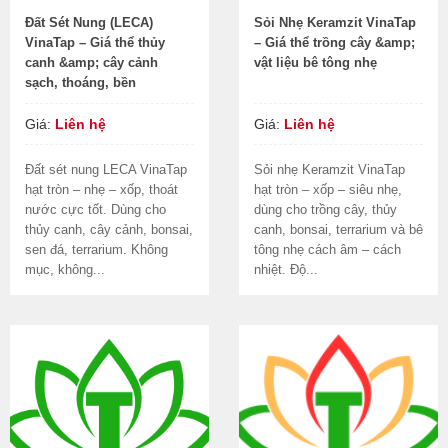
Đất Sét Nung (LECA)
Sỏi Nhẹ Keramzit VinaTap
VinaTap – Giá thể thủy
– Giá thể trồng cây &amp;
canh &amp; cây cảnh
vật liệu bê tông nhẹ
sạch, thoáng, bền
Giá:
Liên hệ
Giá:
Liên hệ
Đất sét nung LECA VinaTap
Sỏi nhẹ Keramzit VinaTap
hạt tròn – nhẹ – xốp, thoát
hạt tròn – xốp – siêu nhẹ,
nước cực tốt. Dùng cho
dùng cho trồng cây, thủy
thủy canh, cây cảnh, bonsai,
canh, bonsai, terrarium và bê
sen đá, terrarium. Không
tông nhẹ cách âm – cách
mục, không...
nhiệt. Độ...