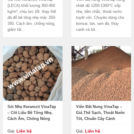
(LECA) khối lượng 350-450
nhiệt độ 1200-1300°C xốp
kg/m³, chịu lực tốt, thay thế
nhẹ, bền chắc, thoát nước
đá đổ bê tông nhẹ mác 250-
tuyệt vời. Chuyên dùng cho
350. Cách âm, chống nóng,
bonsai, lan, sen đá, thủy
giảm tải...
canh và lót...
Sỏi Nhẹ Keramzit VinaTap
Viên Đất Nung VinaTap –
– Cốt Liệu Bê Tông Nhẹ,
Giá Thể Sạch, Thoát Nước
Cách Âm, Chống Nóng
Tốt, Chuẩn Cây Cảnh
Giá:
Liên hệ
Giá:
Liên hệ