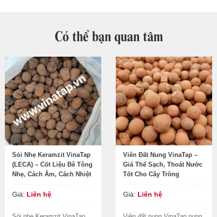
Có thể bạn quan tâm
Sỏi Nhẹ Keramzit VinaTap
Viên Đất Nung VinaTap –
(LECA) – Cốt Liệu Bê Tông
Giá Thể Sạch, Thoát Nước
Nhẹ, Cách Âm, Cách Nhiệt
Tốt Cho Cây Trồng
Giá:
Liên hệ
Giá:
Liên hệ
Sỏi nhẹ Keramzit VinaTap
Viên đất nung VinaTap nung