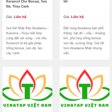
Keramzit Cho Bonsai, Sen
tốt
Đá, Thủy Canh
Giá:
Liên hệ
Giá:
Liên hệ
Giá thể Nhật Bản Akadama –
Đất nung Akadama bản phổ
Kanuma – Kiryu kết hợp
thông: hạt đỏ – xốp – thoáng
cùng đất sét nung – sỏi nhẹ
khí, phù hợp trồng bonsai,
Keramzit là bộ giải pháp
sen đá, xương rồng. Giá tốt
trồng bonsai, sen đá, lan,
hơn Akadama Nhật nhưng
cây cảnh...
vẫn...