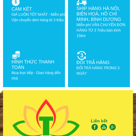
SHIP HÀNG HÀ NỘI,
CAM KẾT
BIÊN HOÀ, HỒ CHÍ
GIÁ LUÔN TỐT NHẤT - Miễn phí
MINH, BÌNH DƯƠNG
Vận chuyển đơn hàng từ 3 triệu.
Miễn phí VẬN CHUYỂN ĐƠN
HÀNG TỪ 3 Triệu bán kính
15km
HÌNH THỨC THANH
ĐỔI TRẢ HÀNG
TOÁN
ĐỔI TRẢ HÀNG TRONG 3
Mua trực tiếp - Giao hàng đến
NGÀY
nhà
Liên kết