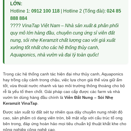
LỚN:
Hotline 1:
0912 100 118
| Hotline 2 (Tổng đài):
024 85
888 884
????
VinaTap Việt Nam – Nhà sản xuất & phân phối
quy mô lớn hàng đầu, chuyên cung ứng sỉ viên đất
nung, sỏi nhẹ Keramzit chất lượng cao với giá xuất
xưởng tốt nhất cho các hệ thống thủy canh,
Aquaponics, nhà vườn và đại lý toàn quốc!
Trong các hệ thống canh tác hiện đại như thủy canh, Aquaponics
hay trồng cây cảnh trong chậu, việc lựa chọn giá thể vừa giữ ẩm
tốt, vừa thoát nước nhanh và tạo môi trường thông thoáng cho bộ
rễ là yếu tố then chốt. Giải pháp cao cấp được các farm và nhà
vườn tin dùng hàng đầu chính là
Viên Đất Nung – Sỏi Nhẹ
Keramzit VinaTap
.
Được sản xuất từ đất sét tự nhiên qua dây chuyền nung nhiệt độ
cao, sản phẩm có dạng viên tròn, bề mặt xốp với cấu trúc tổ ong
bên trong, đáp ứng hoàn hảo mọi tiêu chuẩn kỹ thuật khắt khe cho
nông nghiệp công nghệ cao.