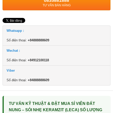
0835881888
TƯ VẤN BÁN HÀNG
Whatsapp :
Số điện thoại:
+84888888609
Wechat :
Số điện thoại:
+84912100118
Viber
Số điện thoại:
+84888888609
TƯ VẤN KỸ THUẬT & ĐẶT MUA SỈ VIÊN ĐẤT
NUNG – SỎI NHẸ KERAMZIT (LECA) SỐ LƯỢNG