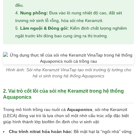
đều.
Nung phồng:
Đưa vào lò nung nhiệt độ cao, đất sét
trương nở sinh lỗ rỗng, hóa sỏi nhẹ Keramzit.
Làm nguội & Đóng gói:
Kiểm định chất lượng nghiêm
ngặt trước khi đóng bao cung ứng ra thị trường.
Hình ảnh: Sỏi nhẹ Keramzit VinaTap tạo môi trường lý tưởng cho
hệ vi sinh trong hệ thống Aquaponics
2. Vai trò cốt lõi của sỏi nhẹ Keramzit trong hệ thống
Aquaponics
Trong mô hình trồng rau nuôi cá
Aquaponics
, sỏi nhẹ Keramzit
(LECA) đóng vai trò là lựa chọn số một nhờ cấu trúc xốp đặc biệt
giúp hình thành lớp biofilm ổn định cho vi sinh vật:
Chu trình nitrat hóa hoàn hảo:
Bề mặt hạt là “ngôi nhà” vững