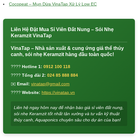
Cocopeat – Mụn Dừa VinaTap Xử Lý Low EC
Liên Hệ Đặt Mua Sỉ Viên Đất Nung – Sỏi Nhẹ
Keramzit VinaTap
VinaTap – Nhà sản xuất & cung ứng giá thể thủy
canh, sỏi nhẹ Keramzit hàng đầu toàn quốc!
????
Hotline 1:
0912 100 118
????
Tổng đài 2:
024 85 888 884
✉️
Email:
vinatap@gmail.com
????
Website:
https://vinatap.vn
Liên hệ ngay hôm nay để nhận báo giá sỉ viên đất nung,
sỏi nhẹ Keramzit tốt nhất tận xưởng và tư vấn kỹ thuật
thủy canh, Aquaponics chuyên sâu cho dự án của bạn!