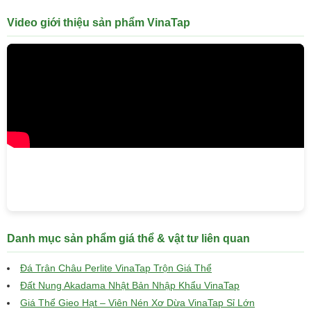
Video giới thiệu sản phẩm VinaTap
Danh mục sản phẩm giá thể & vật tư liên quan
Đá Trân Châu Perlite VinaTap Trộn Giá Thể
Đất Nung Akadama Nhật Bản Nhập Khẩu VinaTap
Giá Thể Gieo Hạt – Viên Nén Xơ Dừa VinaTap Sỉ Lớn