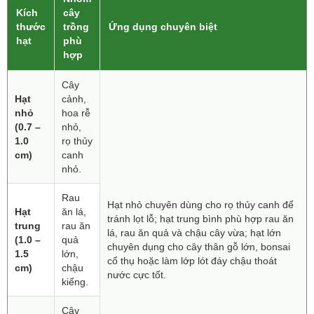
Kích
cây
thước
trồng
Ứng dụng chuyên biệt
hạt
phù
hợp
Cây
Hạt
cảnh,
nhỏ
hoa rễ
(0.7 –
nhỏ,
1.0
rọ thủy
cm)
canh
nhỏ.
Rau
Hạt nhỏ chuyên dùng cho rọ thủy canh để
Hạt
ăn lá,
tránh lọt lỗ; hạt trung bình phù hợp rau ăn
trung
rau ăn
lá, rau ăn quả và chậu cây vừa; hạt lớn
(1.0 –
quả
chuyên dụng cho cây thân gỗ lớn, bonsai
1.5
lớn,
cổ thụ hoặc làm lớp lót đáy chậu thoát
cm)
chậu
nước cực tốt.
kiểng.
Cây