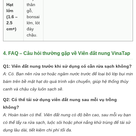
Hạt
thân
lớn
gỗ,
(1.6 –
bonsai
2.5
lớn, lót
cm+)
đáy
chậu.
4. FAQ – Câu hỏi thường gặp về Viên đất nung VinaTap
Q1: Viên đất nung trước khi sử dụng có cần rửa sạch không?
A: Có. Bạn nên rửa sơ hoặc ngâm nước trước để loại bỏ lớp bụi mịn
bám trên bề mặt hạt do quá trình vận chuyển, giúp hệ thống thủy
canh và chậu cây luôn sạch sẽ.
Q2: Có thể tái sử dụng viên đất nung sau mỗi vụ trồng
không?
A: Hoàn toàn có thể. Viên đất nung có độ bền cao, sau mỗi vụ bạn
có thể lấy ra rửa sạch, luộc sôi hoặc phơi nắng khử trùng để tái sử
dụng lâu dài, tiết kiệm chi phí tối đa.