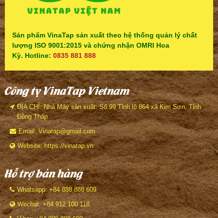
Sản phẩm VinaTap sản xuất theo hệ thống quản lý chất
lượng ISO 9001:2015 và chứng nhận OMRI Hoa
Kỳ. Hotline:
0835 881 888
Công ty VinaTap Vietnam
ĐỊA CHỈ: Nhà Máy sản xuất: Số 99 Tỉnh lộ 864 xã Kim Sơn, Tỉnh
Đồng Tháp
Email: Vinatap@gmail.com
Website: https://vinatap.vn
Hỗ trợ bán hàng
Whatsapp: +84 888 888 609
Wechat: +84 912 100 118