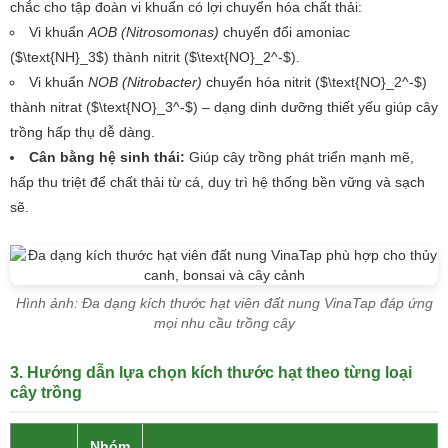
chắc cho tập đoàn vi khuẩn có lợi chuyển hóa chất thải:
Vi khuẩn
AOB (Nitrosomonas)
chuyển đổi amoniac
($\text{NH}_3$) thành nitrit ($\text{NO}_2^-$).
Vi khuẩn
NOB (Nitrobacter)
chuyển hóa nitrit ($\text{NO}_2^-$)
thành nitrat ($\text{NO}_3^-$) – dạng dinh dưỡng thiết yếu giúp cây
trồng hấp thụ dễ dàng.
Cân bằng hệ sinh thái:
Giúp cây trồng phát triển mạnh mẽ,
hấp thu triệt để chất thải từ cá, duy trì hệ thống bền vững và sạch
sẽ.
Hình ảnh: Đa dạng kích thước hạt viên đất nung VinaTap đáp ứng
mọi nhu cầu trồng cây
3. Hướng dẫn lựa chọn kích thước hạt theo từng loại
cây trồng
Nhóm