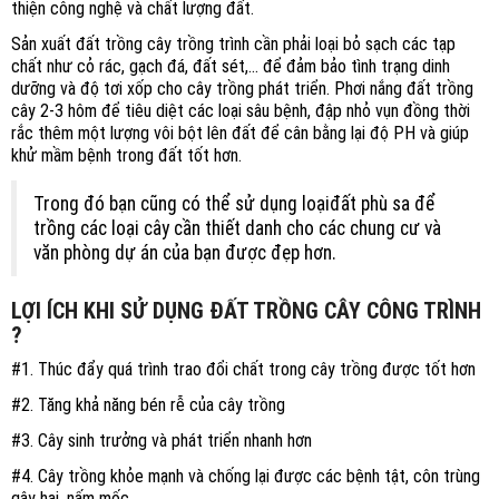
thiện công nghệ và chất lượng đất.
Sản xuất đất trồng cây trồng trình cần phải loại bỏ sạch các tạp
chất như cỏ rác, gạch đá, đất sét,… để đảm bảo tình trạng dinh
dưỡng và độ tơi xốp cho cây trồng phát triển. Phơi nắng đất trồng
cây 2-3 hôm để tiêu diệt các loại sâu bệnh, đập nhỏ vụn đồng thời
rắc thêm một lượng vôi bột lên đất để cân bằng lại độ PH và giúp
khử mầm bệnh trong đất tốt hơn.
Trong đó bạn cũng có thể sử dụng loạiđất phù sa để
trồng các loại cây cần thiết danh cho các chung cư và
văn phòng dự án của bạn được đẹp hơn.
LỢI ÍCH KHI SỬ DỤNG ĐẤT TRỒNG CÂY CÔNG TRÌNH
?
#1. Thúc đẩy quá trình trao đổi chất trong cây trồng được tốt hơn
#2. Tăng khả năng bén rễ của cây trồng
#3. Cây sinh trưởng và phát triển nhanh hơn
#4. Cây trồng khỏe mạnh và chống lại được các bệnh tật, côn trùng
gây hại, nấm mốc