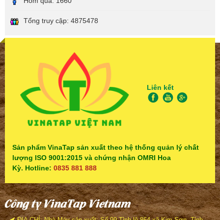
Hôm qua:
1660
Tổng truy cập:
4875478
Liên kết
Sản phẩm VinaTap sản xuất theo hệ thống quản lý chất
lượng ISO 9001:2015 và chứng nhận OMRI Hoa
Kỳ. Hotline:
0835 881 888
Công ty VinaTap Vietnam
ĐỊA CHỈ: Nhà Máy sản xuất: Số 99 Tỉnh lộ 864 xã Kim Sơn, Tỉnh