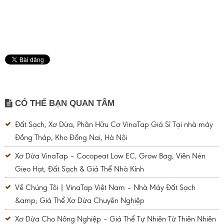
CÓ THỂ BẠN QUAN TÂM
Đất Sạch, Xơ Dừa, Phân Hữu Cơ VinaTap Giá Sỉ Tại nhà máy
Đồng Tháp, Kho Đồng Nai, Hà Nội
Xơ Dừa VinaTap – Cocopeat Low EC, Grow Bag, Viên Nén
Gieo Hạt, Đất Sạch & Giá Thể Nhà Kính
Về Chúng Tôi | VinaTap Việt Nam – Nhà Máy Đất Sạch
&amp; Giá Thể Xơ Dừa Chuyên Nghiệp
Xơ Dừa Cho Nông Nghiệp – Giá Thể Tự Nhiên Từ Thiên Nhiên