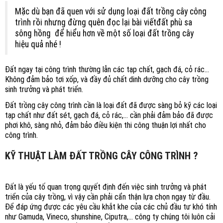
Mặc dù bạn đã quen với sử dụng loại đất trồng cây công
trình rồi nhưng đừng quên đọc lại bài viếtđất phù sa
sông hồng để hiểu hơn về một số loại đất trồng cây
hiệu quả nhé !
Đất ngay tại công trình thường lẫn các tạp chất, gạch đá, cỏ rác…
Không đảm bảo tơi xốp, và đầy đủ chất dinh dưỡng cho cây trồng
sinh trưởng và phát triển.
Đất trồng cây công trình cần là loại đất đã được sàng bỏ kỹ các loại
tạp chất như đất sét, gạch đá, cỏ rác,… cần phải đảm bảo đã được
phơi khô, sàng nhỏ, đảm bảo điều kiện thi công thuận lợi nhất cho
công trình.
KỸ THUẬT LÀM ĐẤT TRỒNG CÂY CÔNG TRÌNH ?
Đất là yếu tố quan trọng quyết định đến việc sinh trưởng và phát
triển của cây trồng, vì vậy cần phải cẩn thận lựa chọn ngay từ đầu.
Để đáp ứng được các yêu cầu khắt khe của các chủ đầu tư khó tính
như Gamuda, Vineco, shunshine, Ciputra,… công ty chúng tôi luôn cải