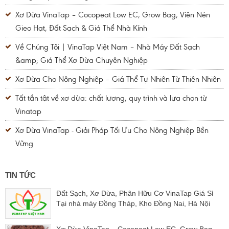
Xơ Dừa VinaTap – Cocopeat Low EC, Grow Bag, Viên Nén
Gieo Hạt, Đất Sạch & Giá Thể Nhà Kính
Về Chúng Tôi | VinaTap Việt Nam – Nhà Máy Đất Sạch
&amp; Giá Thể Xơ Dừa Chuyên Nghiệp
Xơ Dừa Cho Nông Nghiệp – Giá Thể Tự Nhiên Từ Thiên Nhiên
Tất tần tật về xơ dừa: chất lượng, quy trình và lựa chọn từ
Vinatap
Xơ Dừa VinaTap - Giải Pháp Tối Ưu Cho Nông Nghiệp Bền
Vững
TIN TỨC
Đất Sạch, Xơ Dừa, Phân Hữu Cơ VinaTap Giá Sỉ
Tại nhà máy Đồng Tháp, Kho Đồng Nai, Hà Nội