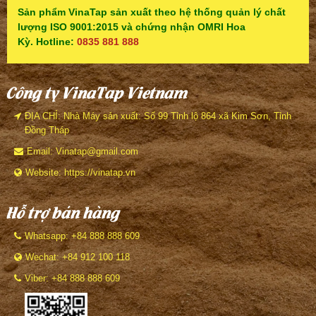
Sản phẩm VinaTap sản xuất theo hệ thống quản lý chất
lượng ISO 9001:2015 và chứng nhận OMRI Hoa
Kỳ. Hotline:
0835 881 888
Công ty VinaTap Vietnam
ĐỊA CHỈ: Nhà Máy sản xuất: Số 99 Tỉnh lộ 864 xã Kim Sơn, Tỉnh
Đồng Tháp
Email: Vinatap@gmail.com
Website: https://vinatap.vn
Hỗ trợ bán hàng
Whatsapp: +84 888 888 609
Wechat: +84 912 100 118
Viber: +84 888 888 609