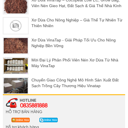
Xơ Dừa VinaTap – Cocopeat Low EC, Grow Bag,
Viên Nén Gieo Hạt, Đất Sạch & Giá Thể Nhà Kính
Xơ Dừa Cho Nông Nghiệp – Giá Thể Tự Nhiên Từ
Thiên Nhiên
Xơ Dừa VinaTap - Giải Pháp Tối Ưu Cho Nông
Nghiệp Bền Vững
Mời Đại Lý Phân Phối Viên Nén Xơ Dừa Từ Nhà
Máy VinaTap
Chuyển Giao Công Nghệ Mô Hình Sản Xuất Đất
Sạch Trồng Cây Thương Hiệu Vinatap
0835881888
HỖ TRỢ BÁN HÀNG
Hỗ trợ khách hàng