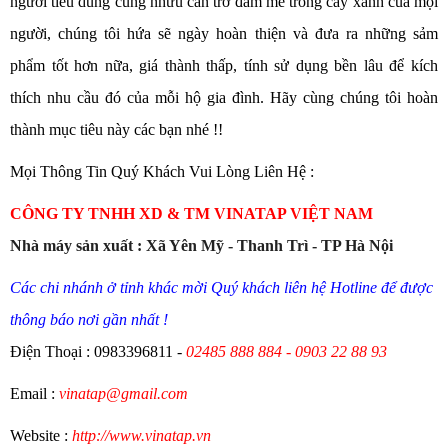
người tiêu dùng cũng nhưu cản trở đam mê trồng cây xanh của mọi
người, chúng tôi hứa sẽ ngày hoàn thiện và đưa ra những sảm
phẩm tốt hơn nữa, giá thành thấp, tính sử dụng bền lâu để kích
thích nhu cầu đó của mỗi hộ gia đình. Hãy cùng chúng tôi hoàn
thành mục tiêu này các bạn nhé !!
Mọi Thông Tin Quý Khách Vui Lòng Liên Hệ :
CÔNG TY TNHH XD & TM VINATAP VIỆT NAM
Nhà máy sản xuất : Xã Yên Mỹ - Thanh Trì - TP Hà Nội
Các chi nhánh ở tỉnh khác mời Quý khách liên hệ Hotline để được
thông báo nơi gần nhất !
Điện Thoại : 0983396811 -
02485 888 884 - 0903 22 88 93
Email :
vinatap@gmail.com
Website :
http://www.vinatap.vn