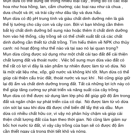
Mụn dừa có thể dùng để trồng nhiều loại cây , trong đó có các loại
hoa như hoa hồng, lan, cẩm chướng; các loại rau như cà chua ,
dưa chuột và ớt; và trái cây như dâu tây và dưa hấu.
Mụn dừa có độ pH trung tính và giàu chất dinh dưỡng nên là giá
thể lý tưởng cho cây con và cây con. Bởi vì bạn không cần thêm
bất kỳ chất dinh dưỡng bổ sung nào hoặc thêm ít chất dinh dưỡng
hơn vào hệ thống, cây trồng sẽ có thể chiết xuất tất cả các chất
dinh dưỡng cần thiết từ chất trồng. Tìm hiểu thêm về NPK cho thủy
canh: nó hoạt động như thế nào và tại sao nó lại quan trọng?
Mụn dừa cũng được sử dụng như một chất cải tạo đất để cải thiện
chất lượng đất và thoát nước . Việc bổ sung mụn dừa vào đất có
thể rất có lợi vì đây là sản phẩm tự nhiên được làm từ vỏ dừa. Nó
là một vật liệu nhẹ, xốp, giữ nước và không khí tốt. Mụn dừa có thể
giúp cải thiện cấu trúc đất, thoát nước và sục khí . Nó cũng giúp giữ
lại độ ẩm và chất dinh dưỡng trong đất. Tất cả những lợi ích này có
thể giúp tăng cường sự phát triển và năng suất của cây trồng.
Mụn dừa có thể được sử dụng làm lớp phủ để giúp giữ độ ẩm trong
đất và ngăn chặn sự phát triển của cỏ dại. Nó được làm từ vỏ dừa
còn sót lại sau khi dừa đã được chế biến để lấy thịt và dầu. Mụn
dừa có nhiều chất hữu cơ, vì vậy nó phân hủy chậm và giúp cải
thiện chất lượng đất của bạn theo thời gian. Nó cũng làm giảm sự
bốc hơi nước từ đất, vì vậy cây trồng của bạn sẽ có được độ ẩm
cần thiết ngay cả trong thời tiết khô và nóng.