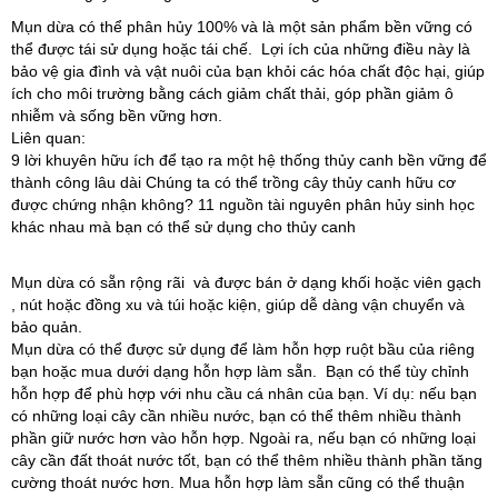
Mụn dừa có thể phân hủy 100% và là một sản phẩm bền vững có
thể được tái sử dụng hoặc tái chế. Lợi ích của những điều này là
bảo vệ gia đình và vật nuôi của bạn khỏi các hóa chất độc hại, giúp
ích cho môi trường bằng cách giảm chất thải, góp phần giảm ô
nhiễm và sống bền vững hơn.
Liên quan:
9 lời khuyên hữu ích để tạo ra một hệ thống thủy canh bền vững để
thành công lâu dài Chúng ta có thể trồng cây thủy canh hữu cơ
được chứng nhận không? 11 nguồn tài nguyên phân hủy sinh học
khác nhau mà bạn có thể sử dụng cho thủy canh
Mụn dừa có sẵn rộng rãi và được bán ở dạng khối hoặc viên gạch
, nút hoặc đồng xu và túi hoặc kiện, giúp dễ dàng vận chuyển và
bảo quản.
Mụn dừa có thể được sử dụng để làm hỗn hợp ruột bầu của riêng
bạn hoặc mua dưới dạng hỗn hợp làm sẵn. Bạn có thể tùy chỉnh
hỗn hợp để phù hợp với nhu cầu cá nhân của bạn. Ví dụ: nếu bạn
có những loại cây cần nhiều nước, bạn có thể thêm nhiều thành
phần giữ nước hơn vào hỗn hợp. Ngoài ra, nếu bạn có những loại
cây cần đất thoát nước tốt, bạn có thể thêm nhiều thành phần tăng
cường thoát nước hơn. Mua hỗn hợp làm sẵn cũng có thể thuận