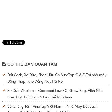
CÓ THỂ BẠN QUAN TÂM
Đất Sạch, Xơ Dừa, Phân Hữu Cơ VinaTap Giá Sỉ Tại nhà máy
Đồng Tháp, Kho Đồng Nai, Hà Nội
Xơ Dừa VinaTap – Cocopeat Low EC, Grow Bag, Viên Nén
Gieo Hạt, Đất Sạch & Giá Thể Nhà Kính
Về Chúng Tôi | VinaTap Việt Nam – Nhà Máy Đất Sạch