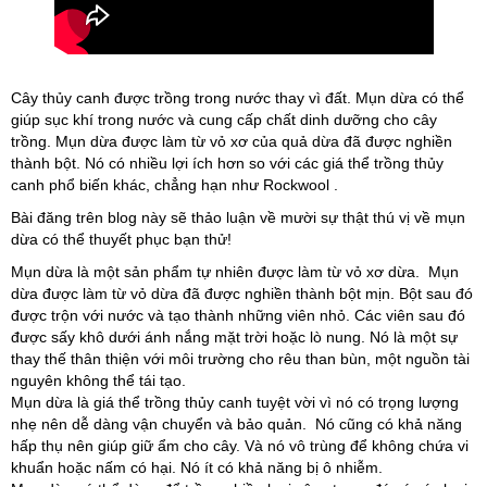
Cây thủy canh được trồng trong nước thay vì đất. Mụn dừa có thể
giúp sục khí trong nước và cung cấp chất dinh dưỡng cho cây
trồng. Mụn dừa được làm từ vỏ xơ của quả dừa đã được nghiền
thành bột. Nó có nhiều lợi ích hơn so với các giá thể trồng thủy
canh phổ biến khác, chẳng hạn như Rockwool .
Bài đăng trên blog này sẽ thảo luận về mười sự thật thú vị về mụn
dừa có thể thuyết phục bạn thử!
Mụn dừa là một sản phẩm tự nhiên được làm từ vỏ xơ dừa. Mụn
dừa được làm từ vỏ dừa đã được nghiền thành bột mịn. Bột sau đó
được trộn với nước và tạo thành những viên nhỏ. Các viên sau đó
được sấy khô dưới ánh nắng mặt trời hoặc lò nung. Nó là một sự
thay thế thân thiện với môi trường cho rêu than bùn, một nguồn tài
nguyên không thể tái tạo.
Mụn dừa là giá thể trồng thủy canh tuyệt vời vì nó có trọng lượng
nhẹ nên dễ dàng vận chuyển và bảo quản. Nó cũng có khả năng
hấp thụ nên giúp giữ ẩm cho cây. Và nó vô trùng để không chứa vi
khuẩn hoặc nấm có hại. Nó ít có khả năng bị ô nhiễm.