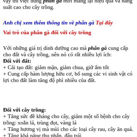
vậy thì việc dùng
phân gà
mới mang lại hiệu quả và năng
suất cao cho cây trồng.
Anh chị xem thêm thông tin về phân gà
Tại đây
Vai trò của phân gà đối với cây trồng
Với những giá trị dinh dưỡng cao mà
phân gà
cung cấp
cho đất và cây trồng, nên nó có rất nhiều lợi ích:
Đối với đất:
+ Cải tạo đất: giảm mặn, giảm chua, giữ ẩm tốt
+ Cung cấp hàm lượng hữu cơ, bổ sung các vi sinh vật có
lợi cho đất làm tăng độ phì nhiêu của đất.
Đối với cây trồng:
+ Tăng sức đề kháng cho cây, giảm một số bệnh cho cây
trồng: xoắn lá, trùng đọt, vàng lá
+ Tăng hương vị mà mùi cho các loại cây rau, cây ăn quả.
+ Tăng khả năng thụ phấn, đậu trái