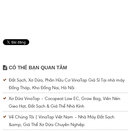
CÓ THỂ BẠN QUAN TÂM
Đất Sạch, Xơ Dừa, Phân Hữu Cơ VinaTap Giá Sỉ Tại nhà máy
Đồng Tháp, Kho Đồng Nai, Hà Nội
Xơ Dừa VinaTap – Cocopeat Low EC, Grow Bag, Viên Nén
Gieo Hạt, Đất Sạch & Giá Thể Nhà Kính
Về Chúng Tôi | VinaTap Việt Nam – Nhà Máy Đất Sạch
&amp; Giá Thể Xơ Dừa Chuyên Nghiệp