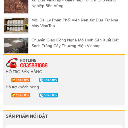
Xơ Dừa VinaTap - Giải Pháp Tối Ưu Cho Nông
Nghiệp Bền Vững
Mời Đại Lý Phân Phối Viên Nén Xơ Dừa Từ Nhà
Máy VinaTap
Chuyển Giao Công Nghệ Mô Hình Sản Xuất Đất
Sạch Trồng Cây Thương Hiệu Vinatap
0835881888
HỖ TRỢ BÁN HÀNG
Hỗ trợ khách hàng
SẢN PHẨM NỔI BẬT