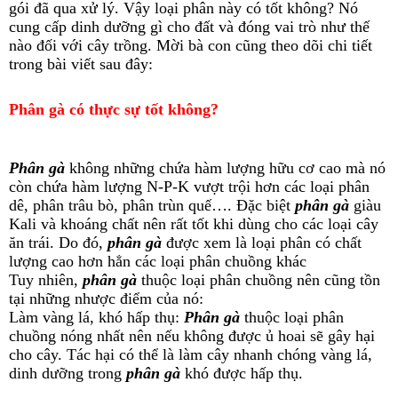
gói đã qua xử lý. Vậy loại phân này có tốt không? Nó
cung cấp dinh dưỡng gì cho đất và đóng vai trò như thế
nào đối với cây trồng. Mời bà con cũng theo dõi chi tiết
trong bài viết sau đây:
Phân gà có thực sự tốt không?
Phân gà
không những chứa hàm lượng hữu cơ cao mà nó
còn chứa hàm lượng N-P-K vượt trội hơn các loại phân
dê, phân trâu bò, phân trùn quế…. Đặc biệt
phân gà
giàu
Kali và khoáng chất nên rất tốt khi dùng cho các loại cây
ăn trái. Do đó,
phân gà
được xem là loại phân có chất
lượng cao hơn hẳn các loại phân chuồng khác
Tuy nhiên,
phân gà
thuộc loại phân chuồng nên cũng tồn
tại những nhược điểm của nó:
Làm vàng lá, khó hấp thụ:
Phân gà
thuộc loại phân
chuồng nóng nhất nên nếu không được ủ hoai sẽ gây hại
cho cây. Tác hại có thể là làm cây nhanh chóng vàng lá,
dinh dưỡng trong
phân gà
khó được hấp thụ.