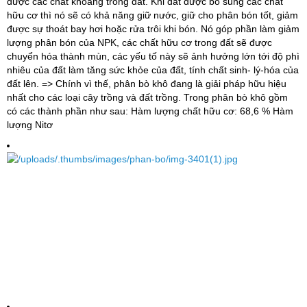
được các chất khoáng trong đất. Khi đất được bổ sung các chất
hữu cơ thì nó sẽ có khả năng giữ nước, giữ cho phân bón tốt, giảm
được sự thoát bay hơi hoặc rửa trôi khi bón. Nó góp phần làm giảm
lượng phân bón của NPK, các chất hữu cơ trong đất sẽ được
chuyển hóa thành mùn, các yếu tố này sẽ ảnh hưởng lớn tới độ phì
nhiêu của đất làm tăng sức khỏe của đất, tính chất sinh- lý-hóa của
đất lên. => Chính vì thế, phân bò khô đang là giải pháp hữu hiệu
nhất cho các loại cây trồng và đất trồng. Trong phân bò khô gồm
có các thành phần như sau: Hàm lượng chất hữu cơ: 68,6 % Hàm
lượng Nitơ