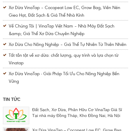
Xơ Dừa VinaTap – Cocopeat Low EC, Grow Bag, Viên Nén
Gieo Hạt, Đất Sạch & Giá Thể Nhà Kính
Về Chúng Tôi | VinaTap Việt Nam – Nhà Máy Đất Sạch
&amp; Giá Thể Xơ Dừa Chuyên Nghiệp
Xơ Dừa Cho Nông Nghiệp – Giá Thể Tự Nhiên Từ Thiên Nhiên
Tất tần tật về xơ dừa: chất lượng, quy trình và lựa chọn từ
Vinatap
Xơ Dừa VinaTap - Giải Pháp Tối Ưu Cho Nông Nghiệp Bền
Vững
TIN TỨC
Đất Sạch, Xơ Dừa, Phân Hữu Cơ VinaTap Giá Sỉ
Tại nhà máy Đồng Tháp, Kho Đồng Nai, Hà Nội
Xơ Dừa VinaTap – Cocopeat Low EC, Grow Bag,