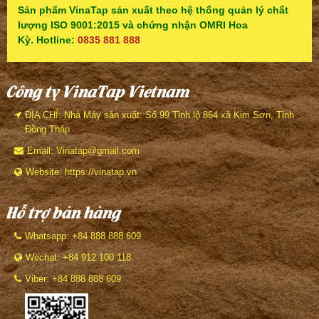
Sản phẩm VinaTap sản xuất theo hệ thống quản lý chất
lượng ISO 9001:2015 và chứng nhận OMRI Hoa
Kỳ. Hotline:
0835 881 888
Công ty VinaTap Vietnam
ĐỊA CHỈ: Nhà Máy sản xuất: Số 99 Tỉnh lộ 864 xã Kim Sơn, Tỉnh
Đồng Tháp
Email: Vinatap@gmail.com
Website: https://vinatap.vn
Hỗ trợ bán hàng
Whatsapp: +84 888 888 609
Wechat: +84 912 100 118
Viber: +84 888 888 609