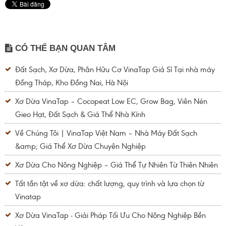
CÓ THỂ BẠN QUAN TÂM
Đất Sạch, Xơ Dừa, Phân Hữu Cơ VinaTap Giá Sỉ Tại nhà máy
Đồng Tháp, Kho Đồng Nai, Hà Nội
Xơ Dừa VinaTap – Cocopeat Low EC, Grow Bag, Viên Nén
Gieo Hạt, Đất Sạch & Giá Thể Nhà Kính
Về Chúng Tôi | VinaTap Việt Nam – Nhà Máy Đất Sạch
&amp; Giá Thể Xơ Dừa Chuyên Nghiệp
Xơ Dừa Cho Nông Nghiệp – Giá Thể Tự Nhiên Từ Thiên Nhiên
Tất tần tật về xơ dừa: chất lượng, quy trình và lựa chọn từ
Vinatap
Xơ Dừa VinaTap - Giải Pháp Tối Ưu Cho Nông Nghiệp Bền