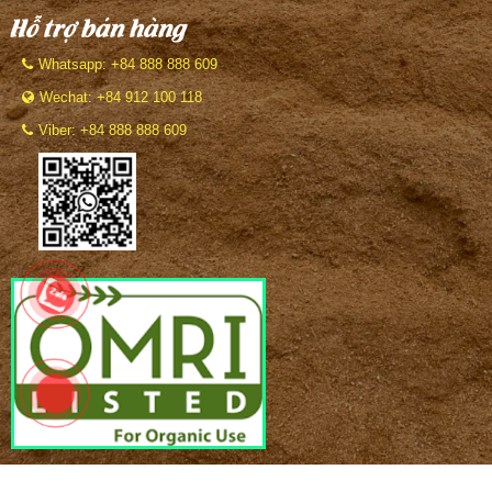
Hỗ trợ bán hàng
Whatsapp: +84 888 888 609
Wechat: +84 912 100 118
Viber: +84 888 888 609
BẢN QUYỀN THUỘC VỀ
Công ty VinaTap Vietnam