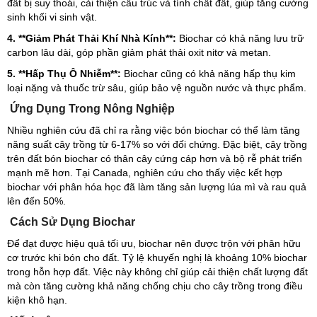
đất bị suy thoái, cải thiện cấu trúc và tính chất đất, giúp tăng cường
sinh khối vi sinh vật.
4. **Giảm Phát Thải Khí Nhà Kính**:
Biochar có khả năng lưu trữ
carbon lâu dài, góp phần giảm phát thải oxit nitơ và metan.
5. **Hấp Thụ Ô Nhiễm**:
Biochar cũng có khả năng hấp thụ kim
loại nặng và thuốc trừ sâu, giúp bảo vệ nguồn nước và thực phẩm.
Ứng Dụng Trong Nông Nghiệp
Nhiều nghiên cứu đã chỉ ra rằng việc bón biochar có thể làm tăng
năng suất cây trồng từ 6-17% so với đối chứng. Đặc biệt, cây trồng
trên đất bón biochar có thân cây cứng cáp hơn và bộ rễ phát triển
mạnh mẽ hơn. Tại Canada, nghiên cứu cho thấy việc kết hợp
biochar với phân hóa học đã làm tăng sản lượng lúa mì và rau quả
lên đến 50%.
Cách Sử Dụng Biochar
Để đạt được hiệu quả tối ưu, biochar nên được trộn với phân hữu
cơ trước khi bón cho đất. Tỷ lệ khuyến nghị là khoảng 10% biochar
trong hỗn hợp đất. Việc này không chỉ giúp cải thiện chất lượng đất
mà còn tăng cường khả năng chống chịu cho cây trồng trong điều
kiện khô hạn.