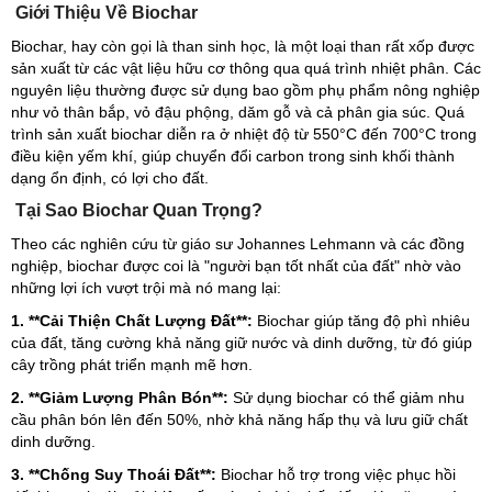
Giới Thiệu Về Biochar
Biochar, hay còn gọi là than sinh học, là một loại than rất xốp được
sản xuất từ các vật liệu hữu cơ thông qua quá trình nhiệt phân. Các
nguyên liệu thường được sử dụng bao gồm phụ phẩm nông nghiệp
như vỏ thân bắp, vỏ đậu phộng, dăm gỗ và cả phân gia súc. Quá
trình sản xuất biochar diễn ra ở nhiệt độ từ 550°C đến 700°C trong
điều kiện yếm khí, giúp chuyển đổi carbon trong sinh khối thành
dạng ổn định, có lợi cho đất.
Tại Sao Biochar Quan Trọng?
Theo các nghiên cứu từ giáo sư Johannes Lehmann và các đồng
nghiệp, biochar được coi là "người bạn tốt nhất của đất" nhờ vào
những lợi ích vượt trội mà nó mang lại:
1. **Cải Thiện Chất Lượng Đất**:
Biochar giúp tăng độ phì nhiêu
của đất, tăng cường khả năng giữ nước và dinh dưỡng, từ đó giúp
cây trồng phát triển mạnh mẽ hơn.
2. **Giảm Lượng Phân Bón**:
Sử dụng biochar có thể giảm nhu
cầu phân bón lên đến 50%, nhờ khả năng hấp thụ và lưu giữ chất
dinh dưỡng.
3. **Chống Suy Thoái Đất**:
Biochar hỗ trợ trong việc phục hồi