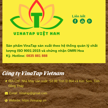
Liên kết
Sản phẩm VinaTap sản xuất theo hệ thống quản lý chất
lượng ISO 9001:2015 và chứng nhận OMRI Hoa
Kỳ. Hotline:
0835 881 888
Công ty VinaTap Vietnam
ĐỊA CHỈ: Nhà Máy sản xuất: Số 99 Tỉnh lộ 864 xã Kim Sơn, Tỉnh
Đồng Tháp
Email: Vinatap@gmail.com
Website: https://vinatap.vn