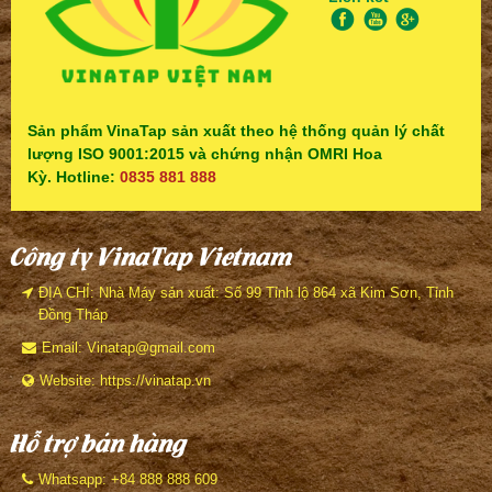
Sản phẩm VinaTap sản xuất theo hệ thống quản lý chất
lượng ISO 9001:2015 và chứng nhận OMRI Hoa
Kỳ. Hotline:
0835 881 888
Công ty VinaTap Vietnam
ĐỊA CHỈ: Nhà Máy sản xuất: Số 99 Tỉnh lộ 864 xã Kim Sơn, Tỉnh
Đồng Tháp
Email: Vinatap@gmail.com
Website: https://vinatap.vn
Hỗ trợ bán hàng
Whatsapp: +84 888 888 609