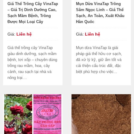
Giá Thể Trồng Cây VinaTap
Mụn Dừa VinaTap Trồng
– Giá Trị Dinh Dưỡng Cao,
Sâm Ngọc Linh – Giá Thể
Sạch Mầm Bệnh, Trồng
Sạch, An Toàn, Xuất Khẩu
Được Mọi Loại Cây
Hàn Quốc
Giá:
Liên hệ
Giá:
Liên hệ
Giá thể trồng cây VinaTap
Mụn dừa VinaTap là giải
giàu dinh dưỡng, sạch mầm
pháp giá thể hữu cơ sạch,
bệnh, tơi xốp – chuyên dùng
đã xử lý kỹ, giữ ẩm tốt và
trồng rau mầm, hoa, cây
cải thiện cấu trúc đất, đặc
cảnh, rau sạch tại nhà và
biệt phù hợp cho việc...
nông trại....