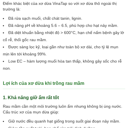
Điểm khác biệt của xơ dừa VinaTap so với xơ dừa thô ngoài thị
trường là:
Đã rửa sạch muối, chất chát tanin, lignin.
Đã nâng pH về khoảng 5.6 – 6.5, phù hợp cho hạt nảy mầm.
Đã diệt khuẩn bằng nhiệt độ > 600°C, hạn chế nấm bệnh gây lở
cổ rễ, thối gốc rau mầm.
Được sàng lọc kỹ, loại gần như toàn bộ xơ dài, cho tỷ lệ mụn
mịn lên tới khoảng 99%.
Low EC – hàm lượng muối hòa tan thấp, không gây sốc cho rễ
non.
Lợi ích của xơ dừa khi trồng rau mầm
1. Khả năng giữ ẩm rất tốt
Rau mầm cần một môi trường luôn ẩm nhưng không bị úng nước.
Cấu trúc xơ của mụn dừa giúp:
Giữ nước đều quanh hạt giống trong suốt giai đoạn nảy mầm.