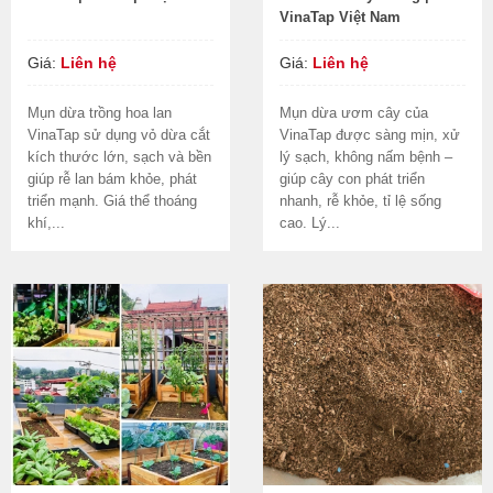
VinaTap Việt Nam
Giá:
Liên hệ
Giá:
Liên hệ
Mụn dừa trồng hoa lan
Mụn dừa ươm cây của
VinaTap sử dụng vỏ dừa cắt
VinaTap được sàng mịn, xử
kích thước lớn, sạch và bền
lý sạch, không nấm bệnh –
giúp rễ lan bám khỏe, phát
giúp cây con phát triển
triển mạnh. Giá thể thoáng
nhanh, rễ khỏe, tỉ lệ sống
khí,...
cao. Lý...