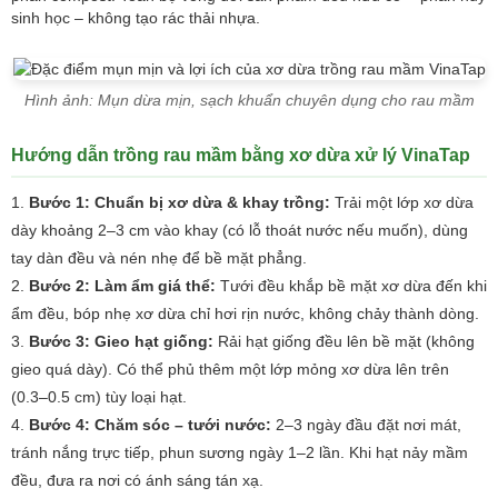
sinh học – không tạo rác thải nhựa.
Hình ảnh: Mụn dừa mịn, sạch khuẩn chuyên dụng cho rau mầm
Hướng dẫn trồng rau mầm bằng xơ dừa xử lý VinaTap
Bước 1: Chuẩn bị xơ dừa & khay trồng:
Trải một lớp xơ dừa
dày khoảng 2–3 cm vào khay (có lỗ thoát nước nếu muốn), dùng
tay dàn đều và nén nhẹ để bề mặt phẳng.
Bước 2: Làm ẩm giá thể:
Tưới đều khắp bề mặt xơ dừa đến khi
ẩm đều, bóp nhẹ xơ dừa chỉ hơi rịn nước, không chảy thành dòng.
Bước 3: Gieo hạt giống:
Rải hạt giống đều lên bề mặt (không
gieo quá dày). Có thể phủ thêm một lớp mỏng xơ dừa lên trên
(0.3–0.5 cm) tùy loại hạt.
Bước 4: Chăm sóc – tưới nước:
2–3 ngày đầu đặt nơi mát,
tránh nắng trực tiếp, phun sương ngày 1–2 lần. Khi hạt nảy mầm
đều, đưa ra nơi có ánh sáng tán xạ.