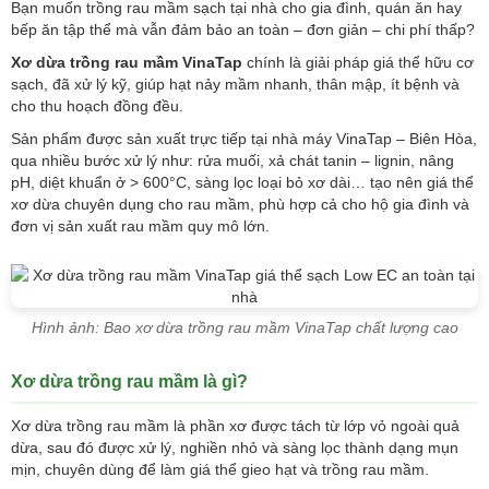
Bạn muốn trồng rau mầm sạch tại nhà cho gia đình, quán ăn hay
bếp ăn tập thể mà vẫn đảm bảo an toàn – đơn giản – chi phí thấp?
Xơ dừa trồng rau mầm VinaTap
chính là giải pháp giá thể hữu cơ
sạch, đã xử lý kỹ, giúp hạt nảy mầm nhanh, thân mập, ít bệnh và
cho thu hoạch đồng đều.
Sản phẩm được sản xuất trực tiếp tại nhà máy VinaTap – Biên Hòa,
qua nhiều bước xử lý như: rửa muối, xả chát tanin – lignin, nâng
pH, diệt khuẩn ở > 600°C, sàng lọc loại bỏ xơ dài… tạo nên giá thể
xơ dừa chuyên dụng cho rau mầm, phù hợp cả cho hộ gia đình và
đơn vị sản xuất rau mầm quy mô lớn.
Hình ảnh: Bao xơ dừa trồng rau mầm VinaTap chất lượng cao
Xơ dừa trồng rau mầm là gì?
Xơ dừa trồng rau mầm là phần xơ được tách từ lớp vỏ ngoài quả
dừa, sau đó được xử lý, nghiền nhỏ và sàng lọc thành dạng mụn
mịn, chuyên dùng để làm giá thể gieo hạt và trồng rau mầm.