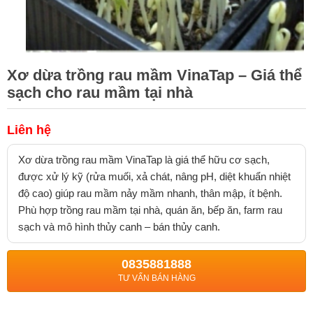
Xơ dừa trồng rau mầm VinaTap – Giá thể
sạch cho rau mầm tại nhà
Liên hệ
Xơ dừa trồng rau mầm VinaTap là giá thể hữu cơ sạch,
được xử lý kỹ (rửa muối, xả chát, nâng pH, diệt khuẩn nhiệt
độ cao) giúp rau mầm nảy mầm nhanh, thân mập, ít bệnh.
Phù hợp trồng rau mầm tại nhà, quán ăn, bếp ăn, farm rau
sạch và mô hình thủy canh – bán thủy canh.
0835881888
TƯ VẤN BÁN HÀNG