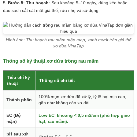
Bước 5: Thu hoạch:
Sau khoảng 5–10 ngày, dùng kéo hoặc
dao sạch cắt sát mặt giá thể, rửa nhẹ và sử dụng.
Hình ảnh: Thu hoạch rau mầm mập mạp, xanh mướt trên giá thể
xơ dừa VinaTap
Thông số kỹ thuật xơ dừa trồng rau mầm
Tiêu chí kỹ
Thông số chi tiết
thuật
100% mụn xơ dừa đã xử lý, tỷ lệ hạt mịn cao,
Thành phần
gần như không còn xơ dài.
EC (Độ
Low EC, khoảng < 0,5 mS/cm (phù hợp gieo
mặn)
hạt, rau mầm).
pH sau xử