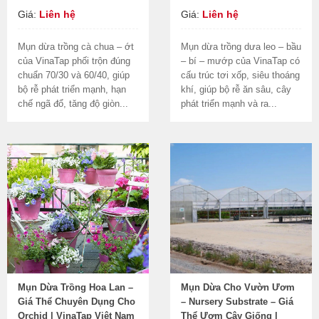
Giá:
Liên hệ
Giá:
Liên hệ
Mụn dừa trồng cà chua – ớt
Mụn dừa trồng dưa leo – bầu
của VinaTap phối trộn đúng
– bí – mướp của VinaTap có
chuẩn 70/30 và 60/40, giúp
cấu trúc tơi xốp, siêu thoáng
bộ rễ phát triển mạnh, hạn
khí, giúp bộ rễ ăn sâu, cây
chế ngã đổ, tăng độ giòn...
phát triển mạnh và ra...
Mụn Dừa Trồng Hoa Lan –
Mụn Dừa Cho Vườn Ươm
Giá Thể Chuyên Dụng Cho
– Nursery Substrate – Giá
Orchid | VinaTap Việt Nam
Thể Ươm Cây Giống |