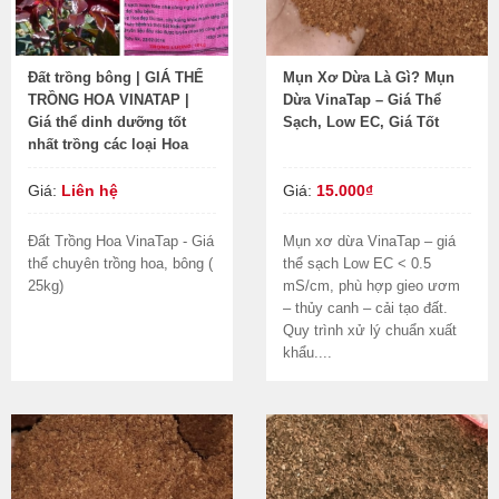
Đất trồng bông | GIÁ THỂ
Mụn Xơ Dừa Là Gì? Mụn
TRỒNG HOA VINATAP |
Dừa VinaTap – Giá Thể
Giá thể dinh dưỡng tốt
Sạch, Low EC, Giá Tốt
nhất trồng các loại Hoa
Giá:
Liên hệ
Giá:
15.000₫
Đất Trồng Hoa VinaTap - Giá
Mụn xơ dừa VinaTap – giá
thể chuyên trồng hoa, bông (
thể sạch Low EC < 0.5
25kg)
mS/cm, phù hợp gieo ươm
– thủy canh – cải tạo đất.
Quy trình xử lý chuẩn xuất
khẩu....