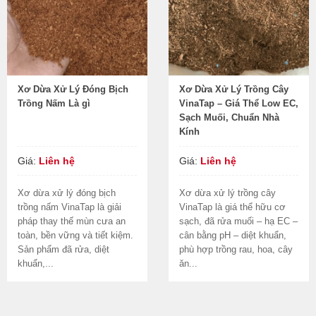
Xơ Dừa Xử Lý Đóng Bịch
Xơ Dừa Xử Lý Trồng Cây
Trồng Nấm Là gì
VinaTap – Giá Thể Low EC,
Sạch Muối, Chuẩn Nhà
Kính
Giá:
Liên hệ
Giá:
Liên hệ
Xơ dừa xử lý đóng bịch
Xơ dừa xử lý trồng cây
trồng nấm VinaTap là giải
VinaTap là giá thể hữu cơ
pháp thay thế mùn cưa an
sạch, đã rửa muối – hạ EC –
toàn, bền vững và tiết kiệm.
cân bằng pH – diệt khuẩn,
Sản phẩm đã rửa, diệt
phù hợp trồng rau, hoa, cây
khuẩn,...
ăn...