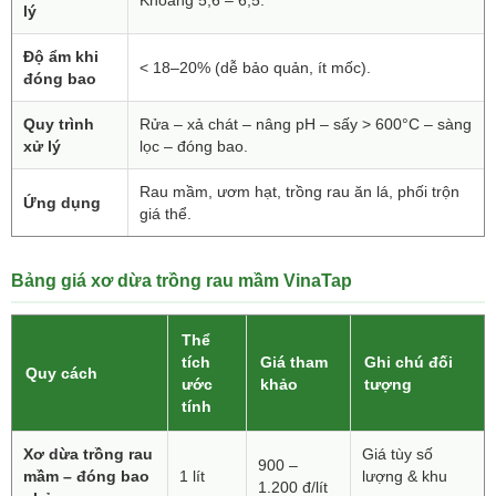
Khoảng 5,6 – 6,5.
lý
Độ ẩm khi
< 18–20% (dễ bảo quản, ít mốc).
đóng bao
Quy trình
Rửa – xả chát – nâng pH – sấy > 600°C – sàng
xử lý
lọc – đóng bao.
Rau mầm, ươm hạt, trồng rau ăn lá, phối trộn
Ứng dụng
giá thể.
Bảng giá xơ dừa trồng rau mầm VinaTap
Thể
tích
Giá tham
Ghi chú đối
Quy cách
ước
khảo
tượng
tính
Xơ dừa trồng rau
Giá tùy số
900 –
mầm – đóng bao
1 lít
lượng & khu
1.200 đ/lít