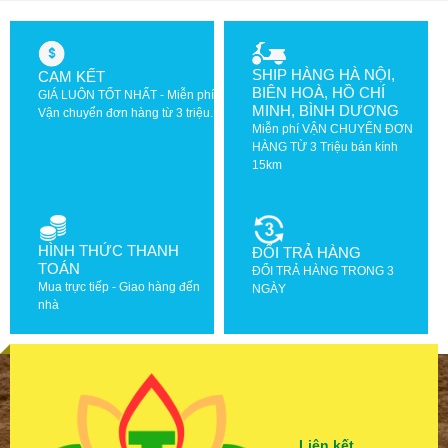
SHIP HÀNG HÀ NỘI,
CAM KẾT
BIÊN HOÀ, HỒ CHÍ
GIÁ LUÔN TỐT NHẤT - Miễn phí
MINH, BÌNH DƯƠNG
Vận chuyển đơn hàng từ 3 triệu.
Miễn phí VẬN CHUYỂN ĐƠN
HÀNG TỪ 3 Triệu bán kính
15km
HÌNH THỨC THANH
ĐỔI TRẢ HÀNG
TOÁN
ĐỔI TRẢ HÀNG TRONG 3
Mua trực tiếp - Giao hàng đến
NGÀY
nhà
Liên kết