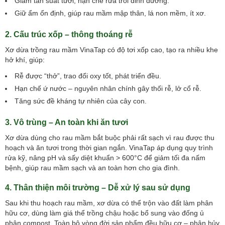
Giảm tần suất tưới, hạn chế rửa trôi dinh dưỡng.
Giữ ẩm ổn định, giúp rau mầm mập thân, lá non mềm, ít xơ.
2. Cấu trúc xốp – thông thoáng rễ
Xơ dừa trồng rau mầm VinaTap có độ tơi xốp cao, tạo ra nhiều khe
hở khí, giúp:
Rễ được “thở”, trao đổi oxy tốt, phát triển đều.
Hạn chế ứ nước – nguyên nhân chính gây thối rễ, lở cổ rễ.
Tăng sức đề kháng tự nhiên của cây con.
3. Vô trùng – An toàn khi ăn tươi
Xơ dừa dùng cho rau mầm bắt buộc phải rất sạch vì rau được thu
hoạch và ăn tươi trong thời gian ngắn. VinaTap áp dụng quy trình
rửa kỹ, nâng pH và sấy diệt khuẩn > 600°C để giảm tối đa nấm
bệnh, giúp rau mầm sạch và an toàn hơn cho gia đình.
4. Thân thiện môi trường – Dễ xử lý sau sử dụng
Sau khi thu hoạch rau mầm, xơ dừa có thể trộn vào đất làm phân
hữu cơ, dùng làm giá thể trồng chậu hoặc bổ sung vào đống ủ
phân compost. Toàn bộ vòng đời sản phẩm đều hữu cơ – phân hủy