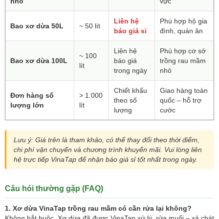
nhỏ
vực
Liên hệ
Phù hợp hộ gia
Bao xơ dừa 50L
~ 50 lít
báo giá sỉ
đình, quán ăn
Liên hệ
Phù hợp cơ sở
~ 100
Bao xơ dừa 100L
báo giá
trồng rau mầm
lít
trong ngày
nhỏ
Chiết khấu
Giao hàng toàn
Đơn hàng số
> 1.000
theo số
quốc – hỗ trợ
lượng lớn
lít
lượng
cước
Lưu ý: Giá trên là tham khảo, có thể thay đổi theo thời điểm,
chi phí vận chuyển và chương trình khuyến mãi. Vui lòng liên
hệ trực tiếp VinaTap để nhận báo giá sỉ tốt nhất trong ngày.
Câu hỏi thường gặp (FAQ)
1. Xơ dừa VinaTap trồng rau mầm có cần rửa lại không?
Không bắt buộc. Xơ dừa đã được VinaTap xử lý, rửa muối – xả chát