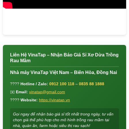
Liên Hệ VinaTap – Nhận Báo Giá Sỉ Xơ Dừa Trồng
Rau Mầm
Nhà máy VinaTap Việt Nam – Biên Hòa, Đồng Nai
????
Hotline / Zalo:
0912 100 118
–
0835 88 1888
✉️
Email:
vinatap@gmail.com
????
Website:
https://vinatap.vn
Gọi ngay để nhận báo giá sỉ tốt nhất trong ngày, tư vấn
chọn giá thể phù hợp cho mô hình trồng rau mầm tại
nhà, quán ăn, farm hoặc siêu thị rau sạch!