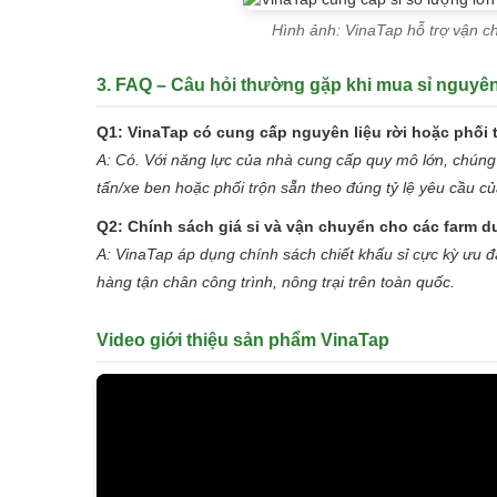
Hình ảnh: VinaTap hỗ trợ vận ch
3. FAQ – Câu hỏi thường gặp khi mua sỉ nguyên
Q1: VinaTap có cung cấp nguyên liệu rời hoặc phối 
A: Có. Với năng lực của nhà cung cấp quy mô lớn, chúng 
tấn/xe ben hoặc phối trộn sẵn theo đúng tỷ lệ yêu cầu c
Q2: Chính sách giá sỉ và vận chuyển cho các farm d
A: VinaTap áp dụng chính sách chiết khấu sỉ cực kỳ ưu đã
hàng tận chân công trình, nông trại trên toàn quốc.
Video giới thiệu sản phẩm VinaTap