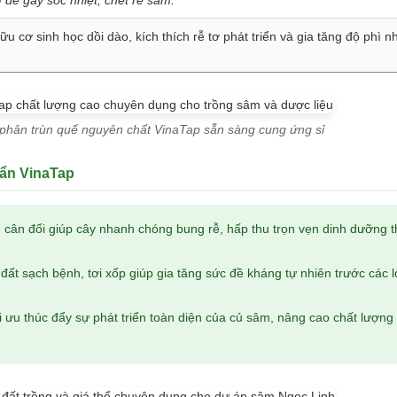
u cơ sinh học dồi dào, kích thích rễ tơ phát triển và gia tăng độ phì n
 phân trùn quế nguyên chất VinaTap sẵn sàng cung ứng sỉ
uẩn VinaTap
 cân đối giúp cây nhanh chóng bung rễ, hấp thu trọn vẹn dinh dưỡng t
đất sạch bệnh, tơi xốp giúp gia tăng sức đề kháng tự nhiên trước các l
i ưu thúc đẩy sự phát triển toàn diện của củ sâm, nâng cao chất lượng