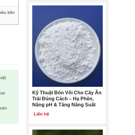
hiêu bền
hiết
Kỹ Thuật Bón Vôi Cho Cây Ăn
oại
Trái Đúng Cách – Hạ Phèn,
Nâng pH & Tăng Năng Suất
 sản
Liên hệ