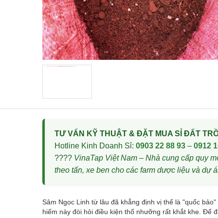
TƯ VẤN KỸ THUẬT & ĐẶT MUA SỈ ĐẤT TR
Hotline Kinh Doanh Sỉ:
0903 22 88 93
–
0912 1
????
VinaTap Việt Nam – Nhà cung cấp quy mô 
theo tấn, xe ben cho các farm dược liệu và dự á
Sâm Ngọc Linh từ lâu đã khẳng định vị thế là "quốc bảo" m
hiếm này đòi hỏi điều kiện thổ nhưỡng rất khắt khe. Để 