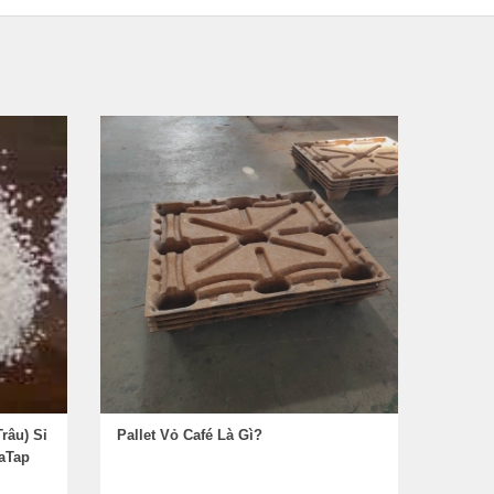
râu) Sỉ
Pallet Vỏ Café Là Gì?
naTap