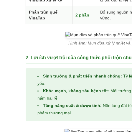
Phân trùn quế
Bổ sung nguồn hữ
2 phần
VinaTap
vững.
Hình ảnh: Mụn dừa xử lý nhiệt và
2. Lợi ích vượt trội của công thức phối trộn ch
Sinh trưởng & phát triển nhanh chóng:
Tỷ lệ
yếu.
Khỏe mạnh, kháng sâu bệnh tốt:
Môi trường 
nấm hại rễ.
Tăng năng suất & dược tính:
Nền tảng đất tố
phẩm thương mại.