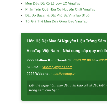
Mụn Dừa Đã Xử Lý Low EC VinaTap
Phân Trùn Quế Hữu Cơ Nguyên Chất VinaTap
Đất Đỏ Bazan & Đất Phù Sa VinaTap Sỉ Lớn
Túi Giá Thể Mụn Dừa Grow Bag VinaTap
Liên Hệ Đặt Mua Sỉ Nguyên Liệu Trồng Sâm
VinaTap Việt Nam – Nhà cung cấp quy mô lớ
????
Hotline Kinh Doanh Sỉ:
0903 22 88 93
–
0912
✉️
Email:
vinatap@gmail.com
????
Website:
https://vinatap.vn
Liên hệ ngay hôm nay để nhận báo giá sỉ đặc biệt,
trồng sâm của bạn!