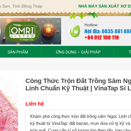
im Sơn, Tỉnh Đồng Tháp
NHÀ MÁY SẢN XUẤT XƠ D
Hotline:
Nội địa: 0835 881 88
+84 912 100 118
SẢN PHẨM
ỨNG DỤNG – GIẢI PHÁP
T
Công Thức Trộn Đất Trồng Sâm N
Linh Chuẩn Kỹ Thuật | VinaTap Sỉ 
Liên hệ
Khám phá công thức trộn đất trồng sâm Ngọc Linh 
kỹ thuật từ VinaTap: đất bazan, mụn dừa xử lý kỹ và
trùn quế. Cung cấp sỉ số lượng lớn theo tấn, bao cho