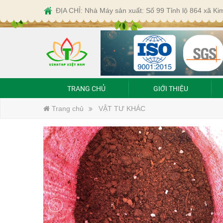
ĐỊA CHỈ: Nhà Máy sản xuất: Số 99 Tỉnh lộ 864 xã K
TRANG CHỦ
GIỚI THIỆU
Trang chủ
VẬT TƯ KHÁC