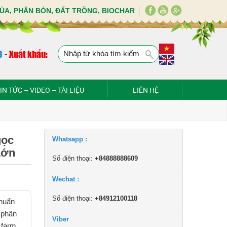
ÙA, PHÂN BÓN, ĐẤT TRỒNG, BIOCHAR
8
-
Xuất khẩu:
IN TỨC – VIDEO – TÀI LIỆU
LIÊN HỆ
gọc
Whatsapp :
Lớn
Số điện thoại:
+84888888609
Wechat :
Số điện thoại:
+84912100118
chuẩn
 phân
Viber
 farm