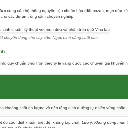
Tap
cung cấp hệ thống nguyên liệu chuẩn hóa (đất bazan, mụn dừa xử 
n cho các dự án trồng sâm chuyên nghiệp.
đất chuyên dụng cho cây sâm Ngọc Linh năng suất cao
inh
nh, quy chuẩn phối trộn theo tỷ lệ vàng được các chuyên gia khuyến n
ng khoáng chất đa lượng và nền tảng dinh dưỡng tự nhiên vững chắc.
t độ cao, diệt khuẩn triệt để, không tạp chất.
Lưu ý: Không dùng mụn tr
ì dễ gây sốc nhiệt, chết rễ sâm.