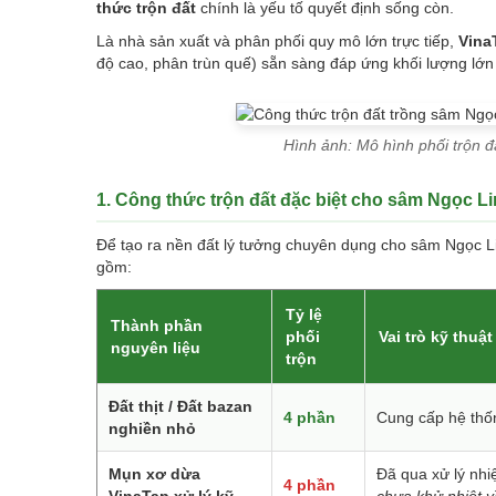
thức trộn đất
chính là yếu tố quyết định sống còn.
Là nhà sản xuất và phân phối quy mô lớn trực tiếp,
Vina
độ cao, phân trùn quế) sẵn sàng đáp ứng khối lượng lớ
Hình ảnh: Mô hình phối trộn 
1. Công thức trộn đất đặc biệt cho sâm Ngọc L
Để tạo ra nền đất lý tưởng chuyên dụng cho sâm Ngọc Li
gồm:
Tỷ lệ
Thành phần
phối
Vai trò kỹ thuật
nguyên liệu
trộn
Đất thịt / Đất bazan
4 phần
Cung cấp hệ thố
nghiền nhỏ
Mụn xơ dừa
Đã qua xử lý nhiệ
4 phần
VinaTap xử lý kỹ
chưa khử nhiệt v