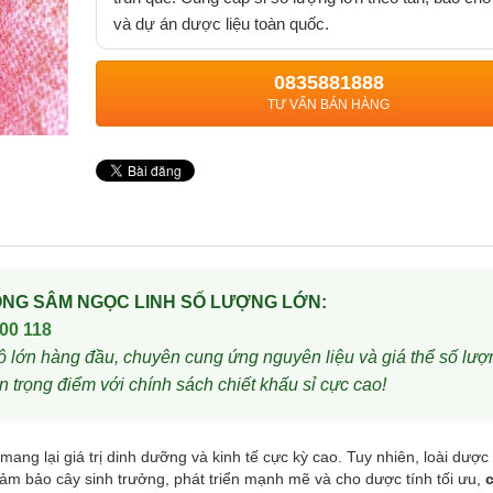
và dự án dược liệu toàn quốc.
0835881888
TƯ VẤN BÁN HÀNG
ỒNG SÂM NGỌC LINH SỐ LƯỢNG LỚN:
00 118
lớn hàng đầu, chuyên cung ứng nguyên liệu và giá thể số lượ
n trọng điểm với chính sách chiết khấu sỉ cực cao!
ang lại giá trị dinh dưỡng và kinh tế cực kỳ cao. Tuy nhiên, loài dược 
đảm bảo cây sinh trưởng, phát triển mạnh mẽ và cho dược tính tối ưu,