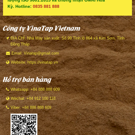
Kỳ. Hotline:
0835 881 888
Công ty VinaTap Vietnam
ĐỊA CHỈ: Nhà Máy sản xuất: Số 99 Tỉnh lộ 864 xã Kim Sơn, Tỉnh
Đồng Tháp
Email: Vinatap@gmail.com
Website: https://vinatap.vn
Hỗ trợ bán hàng
Whatsapp: +84 888 888 609
Wechat: +84 912 100 118
Viber: +84 888 888 609