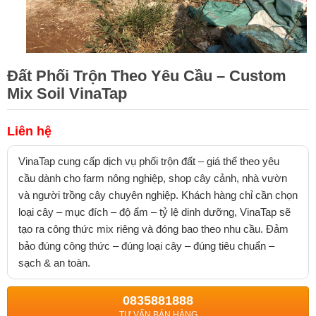
Đất Phối Trộn Theo Yêu Cầu – Custom
Mix Soil VinaTap
Liên hệ
VinaTap cung cấp dịch vụ phối trộn đất – giá thể theo yêu
cầu dành cho farm nông nghiệp, shop cây cảnh, nhà vườn
và người trồng cây chuyên nghiệp. Khách hàng chỉ cần chọn
loại cây – mục đích – độ ẩm – tỷ lệ dinh dưỡng, VinaTap sẽ
tạo ra công thức mix riêng và đóng bao theo nhu cầu. Đảm
bảo đúng công thức – đúng loại cây – đúng tiêu chuẩn –
sạch & an toàn.
0835881888
TƯ VẤN BÁN HÀNG