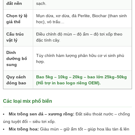
đất nền
sạch.
Chọn tỷ lệ
Mụn dừa, xơ dừa, đá Perlite, Biochar (than sinh
giá thể
học), vỏ trấu…
Cấu trúc
Điều chỉnh độ mùn – độ ẩm – độ tơi xốp theo
vật lý
đặc tính cây.
Dinh
Tùy chỉnh hàm lượng phân hữu cơ vi sinh phù
dưỡng bổ
hợp.
sung
Quy cách
Bao 5kg – 10kg – 20kg – bao lớn 25kg–50kg
đóng bao
(Hỗ trợ in bao logo riêng OEM).
Các loại mix phổ biến
Mix trồng sen đá – xương rồng:
Đất siêu thoát nước – chống
úng tuyệt đối – siêu tơi xốp.
Mix trồng hoa:
Giàu mùn – giữ ẩm tốt – giúp hoa lâu tàn & lên