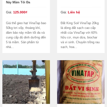
Nảy Mầm Tối Đa
Giá:
125.000₫
Giá:
Liên hệ
Giá thể gieo hạt VinaTap bao
Đất King Soil VinaTap 20kg
50kg tơi xốp, thoáng khí,
là dòng đất sạch cao cấp
đảm bảo nảy mầm tối đa và
nhất của VinaTap với 60%
cung cấp đủ dinh dưỡng đến
hữu cơ, mụn dừa, biochar
5 lá mầm. Sản phẩm từ
và vi sinh. Chuyên trồng rau
nhà...
sạch, hoa...