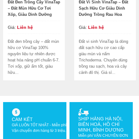
Đất Đen Trồng Cây VinaTap
Đất Vi Sinh VinaTap – Đất
– Đất Mùn Hữu Cơ Tơi
Sạch Hữu Cơ Giàu Dinh
Xốp, Giàu Dinh Dưỡng
Dưỡng Trồng Rau Hoa
Giá:
Liên hệ
Giá:
Liên hệ
Đất đen trồng cây – đất mùn
Đất vi sinh VinaTap là dòng
hữu cơ VinaTap 100%
đất sạch hữu cơ cao cấp
nguyên liệu tự nhiên được
giàu mùn và nấm
hoạt hóa nâng pH chuẩn 6-7.
Trichoderma. Chuyên dùng
Tơi xốp, giữ ẩm tốt, giàu
trồng rau sạch, hoa và cây
hữu...
cảnh đô thị. Giá sỉ...
SHIP HÀNG HÀ NỘI,
CAM KẾT
BIÊN HOÀ, HỒ CHÍ
GIÁ LUÔN TỐT NHẤT - Miễn phí
MINH, BÌNH DƯƠNG
Vận chuyển đơn hàng từ 3 triệu.
Miễn phí VẬN CHUYỂN ĐƠN