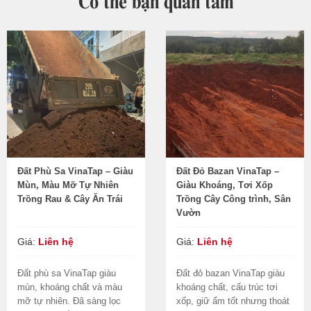
Đất Phù Sa VinaTap – Giàu
Đất Đỏ Bazan VinaTap –
Mùn, Màu Mỡ Tự Nhiên
Giàu Khoáng, Tơi Xốp
Trồng Rau & Cây Ăn Trái
Trồng Cây Công trình, Sân
Vườn
Giá:
Liên hệ
Giá:
Liên hệ
Đất phù sa VinaTap giàu
Đất đỏ bazan VinaTap giàu
mùn, khoáng chất và màu
khoáng chất, cấu trúc tơi
mỡ tự nhiên. Đã sàng lọc
xốp, giữ ẩm tốt nhưng thoát