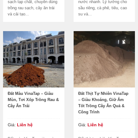
sạch tạp chất, chuyên dùng
nước nhanh. Lý tưởng cho
trồng rau sạch, cây ăn trái
sầu riêng, cà phê, tiêu, cao
và cải tạo...
su và...
Đất Màu VinaTap – Giàu
Đất Thịt Tự Nhiên VinaTap
Mùn, Tơi Xốp Trồng Rau &
– Giàu Khoáng, Giữ Ẩm
Cây Ăn Trái
Tốt Trồng Cây Ăn Quả &
Công Trình
Giá:
Liên hệ
Giá:
Liên hệ