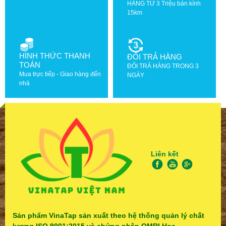
HÀNG TỪ 3 Triệu bán kính
15km
HÌNH THỨC THANH
ĐỔI TRẢ HÀNG
TOÁN
ĐỔI TRẢ HÀNG TRONG 3
Mua trực tiếp - Giao hàng đến
NGÀY
nhà
Liên kết
Sản phẩm VinaTap sản xuất theo hệ thống quản lý chất
lượng ISO 9001:2015 và chứng nhận OMRI Hoa