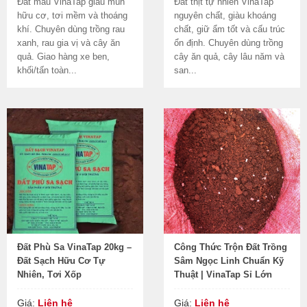
Đất màu VinaTap giàu mùn
Đất thịt tự nhiên VinaTap
hữu cơ, tơi mềm và thoáng
nguyên chất, giàu khoáng
khí. Chuyên dùng trồng rau
chất, giữ ẩm tốt và cấu trúc
xanh, rau gia vị và cây ăn
ổn định. Chuyên dùng trồng
quả. Giao hàng xe ben,
cây ăn quả, cây lâu năm và
khối/tấn toàn...
san...
Đất Phù Sa VinaTap 20kg –
Công Thức Trộn Đất Trồng
Đất Sạch Hữu Cơ Tự
Sâm Ngọc Linh Chuẩn Kỹ
Nhiên, Tơi Xốp
Thuật | VinaTap Sỉ Lớn
Giá:
Liên hệ
Giá:
Liên hệ