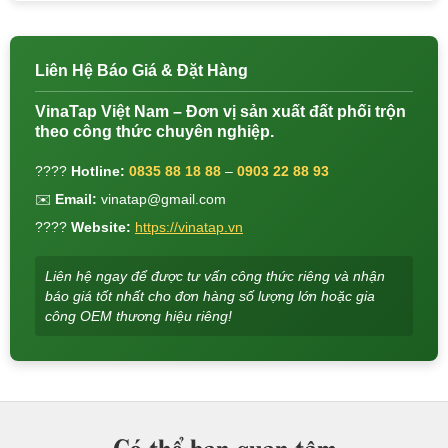
Liên Hệ Báo Giá & Đặt Hàng
VinaTap Việt Nam – Đơn vị sản xuất đất phối trộn
theo công thức chuyên nghiệp.
????
Hotline:
0835 88 18 88
–
0903 22 88 93
✉️
Email:
vinatap@gmail.com
????
Website:
https://vinatap.vn
Liên hệ ngay để được tư vấn công thức riêng và nhận
báo giá tốt nhất cho đơn hàng số lượng lớn hoặc gia
công OEM thương hiệu riêng!
Có thể bạn quan tâm