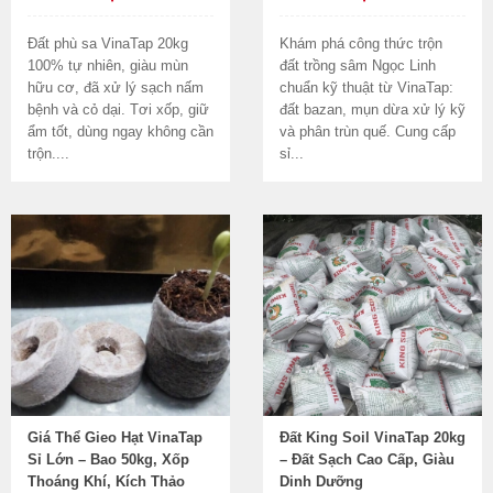
Đất phù sa VinaTap 20kg
Khám phá công thức trộn
100% tự nhiên, giàu mùn
đất trồng sâm Ngọc Linh
hữu cơ, đã xử lý sạch nấm
chuẩn kỹ thuật từ VinaTap:
bệnh và cỏ dại. Tơi xốp, giữ
đất bazan, mụn dừa xử lý kỹ
ẩm tốt, dùng ngay không cần
và phân trùn quế. Cung cấp
trộn....
sỉ...
Giá Thể Gieo Hạt VinaTap
Đất King Soil VinaTap 20kg
Sỉ Lớn – Bao 50kg, Xốp
– Đất Sạch Cao Cấp, Giàu
Thoáng Khí, Kích Thảo
Dinh Dưỡng