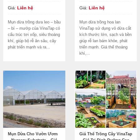
Giá:
Liên hệ
Giá:
Liên hệ
Mụn dừa trồng dưa leo – bầu
Mụn dừa trồng hoa lan
– bí – mướp của VinaTap có
VinaTap sử dụng vỏ dừa cắt
cấu trúc tơi xốp, siêu thoáng
kích thước lớn, sạch và bền
khí, giúp bộ rễ ăn sâu, cây
giúp rễ lan bám khỏe, phát
phát triển mạnh và ra...
triển mạnh. Giá thể thoáng
khí,...
Mụn Dừa Cho Vườn Ươm
Giá Thể Trồng Cây VinaTap