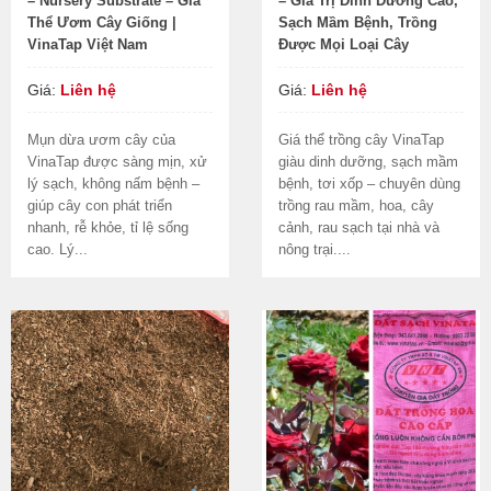
– Nursery Substrate – Giá
– Giá Trị Dinh Dưỡng Cao,
Thể Ươm Cây Giống |
Sạch Mầm Bệnh, Trồng
VinaTap Việt Nam
Được Mọi Loại Cây
Giá:
Liên hệ
Giá:
Liên hệ
Mụn dừa ươm cây của
Giá thể trồng cây VinaTap
VinaTap được sàng mịn, xử
giàu dinh dưỡng, sạch mầm
lý sạch, không nấm bệnh –
bệnh, tơi xốp – chuyên dùng
giúp cây con phát triển
trồng rau mầm, hoa, cây
nhanh, rễ khỏe, tỉ lệ sống
cảnh, rau sạch tại nhà và
cao. Lý...
nông trại....