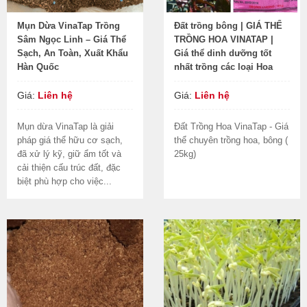
Mụn Dừa VinaTap Trồng
Đất trồng bông | GIÁ THỂ
Sâm Ngọc Linh – Giá Thể
TRỒNG HOA VINATAP |
Sạch, An Toàn, Xuất Khẩu
Giá thể dinh dưỡng tốt
Hàn Quốc
nhất trồng các loại Hoa
Giá:
Liên hệ
Giá:
Liên hệ
Mụn dừa VinaTap là giải
Đất Trồng Hoa VinaTap - Giá
pháp giá thể hữu cơ sạch,
thể chuyên trồng hoa, bông (
đã xử lý kỹ, giữ ẩm tốt và
25kg)
cải thiện cấu trúc đất, đặc
biệt phù hợp cho việc...