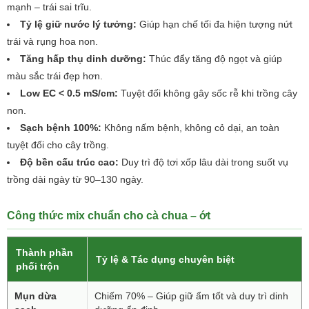
mạnh – trái sai trĩu.
Tỷ lệ giữ nước lý tưởng:
Giúp hạn chế tối đa hiện tượng nứt
trái và rụng hoa non.
Tăng hấp thụ dinh dưỡng:
Thúc đẩy tăng độ ngọt và giúp
màu sắc trái đẹp hơn.
Low EC < 0.5 mS/cm:
Tuyệt đối không gây sốc rễ khi trồng cây
non.
Sạch bệnh 100%:
Không nấm bệnh, không cỏ dại, an toàn
tuyệt đối cho cây trồng.
Độ bền cấu trúc cao:
Duy trì độ tơi xốp lâu dài trong suốt vụ
trồng dài ngày từ 90–130 ngày.
Công thức mix chuẩn cho cà chua – ớt
Thành phần
Tỷ lệ & Tác dụng chuyên biệt
phối trộn
Mụn dừa
Chiếm 70% – Giúp giữ ẩm tốt và duy trì dinh