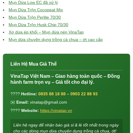
Mụn Dừa Low EC đã xử lý
Mụn Dừa Trộn Cocopeat Mix
Mụn Dừa Trộn Perlite 70/30
Mụn Dừa Trộn Husk Chip 70/30
Xơ dừa ép khối – Mụn dừa nén VinaTap
Mụn dừa chuyên dụng trồng cà chua – ớt cao cấp
Liên Hệ Mua Giá Thể
VinaTap Việt Nam – Giao hàng toàn quốc – Đồng
hành farm trọn vụ – Giá tốt cho đại lý.
????
Hotline:
0835 88 18 88
–
0903 22 88 93
✉️
Email:
vinatap@gmail.com
????
Website:
https://vinatap.vn
Liên hệ ngay để nhận báo giá sỉ & lẻ tốt nhất trong ngày
cho các dòng mụn dừa chuyên dụng trồng cà chua, ớt!