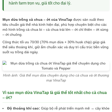
hành farm trọn vụ, giá tốt cho đại lý.
Mụn dừa trồng cà chua – ớt của VinaTap
được sản xuất theo
tiêu chuẩn giá thể nhà kính hiện đại, phù hợp chuyên biệt cho các
mô hình trồng cà chua bi – cà chua trái lớn – ớt chỉ thiên – ớt sừng
– ớt chuông.
Công thức tối ưu 70/30 (70% mụn dừa + 30% husk chip) giúp giá
thể siêu thoáng khí, giữ ẩm chuẩn xác và duy trì cấu trúc bền vững
suốt vụ trồng dài ngày.
Hình ảnh: Giá thể mụn dừa chuyên dụng cho cà chua và ớt thương
mại VinaTap
Vì sao mụn dừa VinaTap là giá thể tốt nhất cho cà chua
– ớt?
Độ thoáng khí cao:
Giúp bộ rễ phát triển mạnh mẽ → cây khỏe