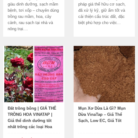
giàu dinh dưỡng, sạch mầm
pháp giá thể hữu cơ sạch,
bệnh, tơi xốp – chuyên dùng
đã xử lý kỹ, giữ ẩm tốt và
trồng rau mầm, hoa, cây
cải thiện cấu trúc đất, đặc
cảnh, rau sạch tại nhà và
biệt phù hợp cho việc...
nông trại....
Đất trồng bông | GIÁ THỂ
Mụn Xơ Dừa Là Gì? Mụn
TRỒNG HOA VINATAP |
Dừa VinaTap – Giá Thể
Giá thể dinh dưỡng tốt
Sạch, Low EC, Giá Tốt
nhất trồng các loại Hoa