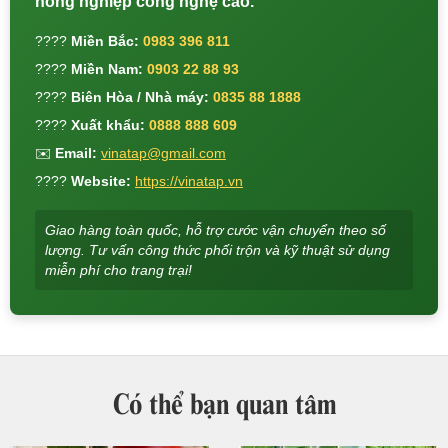
nông nghiệp công nghệ cao.
????
Miền Bắc:
0983 396 811
????
Miền Nam:
0903 22 88 93
????
Biên Hòa / Nhà máy:
0835 88 1888
????
Xuất khẩu:
0888 888 609
✉️
Email:
vinatap@gmail.com
????
Website:
https://vinatap.vn
Giao hàng toàn quốc, hỗ trợ cước vận chuyển theo số
lượng. Tư vấn công thức phối trộn và kỹ thuật sử dụng
miễn phí cho trang trại!
Có thể bạn quan tâm