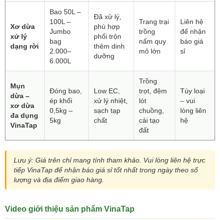
Bao 50L –
Đã xử lý,
100L –
Trang trại
Liên hệ
Xơ dừa
phù hợp
Jumbo
trồng
để nhận
xử lý
phối trộn
bag
nấm quy
báo giá
dạng rời
thêm dinh
2.000–
mô lớn
sỉ
dưỡng
6.000L
Trồng
Mụn
Đóng bao,
Low EC,
trọt, đệm
Tùy loại
dừa –
ép khối
xử lý nhiệt,
lót
– vui
xơ dừa
0,5kg –
sạch tạp
chuồng,
lòng liên
đa dụng
5kg
chất
cải tạo
hệ
VinaTap
đất
Lưu ý: Giá trên chỉ mang tính tham khảo. Vui lòng liên hệ trực
tiếp VinaTap để nhận báo giá sỉ tốt nhất trong ngày theo số
lượng và địa điểm giao hàng.
Video giới thiệu sản phẩm VinaTap