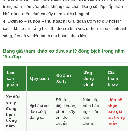
trồng nấm, nén vừa phải, không quá chặt. Đóng cổ, lắp nắp, hấp
khử trùng (nếu cần) và cấy meo khi bịch nguội.
Ươm tơ – ra hoa – thu hoạch:
Giai đoạn ươm tơ giữ nơi kín
sạch; khi tơ ăn trắng bịch thì đưa ra khu vực ra hoa, điều chỉnh ánh
sáng, ẩm độ và tiến hành thu hoạch theo lứa.
Bảng giá tham khảo xơ dừa xử lý đóng bịch trồng nấm
VinaTap
Loại
Ứng
Giá
Độ ẩm /
sản
Quy cách
dụng
tham
Xử lý
phẩm
chính
khảo
Xơ dừa
Đã rửa,
Nấm sò,
Liên hệ
xử lý
Bịch/túi xơ
diệt khuẩn,
nấm bào
nhận
đóng
dừa xử lý,
phơi – sấy,
ngư, nấm
báo giá
bịch
đóng sẵn
ẩm độ
kim
tốt trong
trồng
chuẩn
châm…
ngày
nấm