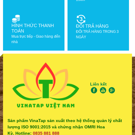
HÌNH THỨC THANH
ĐỔI TRẢ HÀNG
TOÁN
ĐỔI TRẢ HÀNG TRONG 3
Mua trực tiếp - Giao hàng đến
NGÀY
nhà
Liên kết
Sản phẩm VinaTap sản xuất theo hệ thống quản lý chất
lượng ISO 9001:2015 và chứng nhận OMRI Hoa
Kỳ. Hotline:
0835 881 888