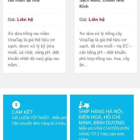
rau mầm tại nhà
Sạch Muối, Chuẩn Nhà
Kính
Giá:
Liên hệ
Giá:
Liên hệ
Xơ dừa trồng rau mầm
Xơ dừa xử lý trồng cây
VinaTap là giá thể hữu cơ
VinaTap là giá thể hữu cơ
sạch, được xử lý kỹ (rửa
sạch, đã rửa muối – hạ EC –
muối, xả chát, nâng pH, diệt
cân bằng pH – diệt khuẩn,
khuẩn nhiệt độ cao) giúp rau
phù hợp trồng rau, hoa, cây
mầm...
ăn...
SHIP HÀNG HÀ NỘI,
CAM KẾT
BIÊN HOÀ, HỒ CHÍ
GIÁ LUÔN TỐT NHẤT - Miễn phí
MINH, BÌNH DƯƠNG
Vận chuyển đơn hàng từ 3 triệu.
Miễn phí VẬN CHUYỂN ĐƠN
HÀNG TỪ 3 Triệu bán kính
15km