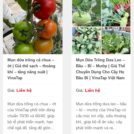
Mụn dừa trồng cà chua –
Mụn Dừa Trồng Dưa Leo –
ớt | Giá thể sạch – thoáng
Bầu – Bí – Mướp | Giá Thể
khí – tăng năng suất |
Chuyên Dụng Cho Cây Họ
VinaTap
Bầu Bí | VinaTap Việt Nam
Giá:
Liên hệ
Giá:
Liên hệ
Mụn dừa trồng cà chua – ớt
Mụn dừa trồng dưa leo – bầu
của VinaTap phối trộn đúng
– bí – mướp của VinaTap có
chuẩn 70/30 và 60/40, giúp
cấu trúc tơi xốp, siêu thoáng
bộ rễ phát triển mạnh, hạn
khí, giúp bộ rễ ăn sâu, cây
chế ngã đổ, tăng độ giòn...
phát triển mạnh và ra...