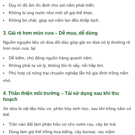
Duy trì độ ẩm ổn định cho sợi nấm phát triển.
Không bị úng nước như một số giá thể khác.
Không bó chặt, giúp sợi nấm lan đều khắp bịch.
3. Giá rẻ hơn mùn cưa – Dễ mua, dễ dùng
Nguồn nguyên liệu vỏ dừa dồi dào giúp giá xơ dừa xử lý thường rẻ
hơn mùn cưa, lại:
Dễ kiếm, chủ động nguồn hàng quanh năm.
Không phải tự xử lý, không tốn lò sấy, nồi hấp lớn.
Phù hợp cả nông trại chuyên nghiệp lẫn hộ gia đình trồng nấm
nhỏ.
4. Thân thiện môi trường – Tái sử dụng sau khi thu
hoạch
Xơ dừa là vật liệu hữu cơ, phân hủy sinh học, sau khi trồng nấm có
thể:
Trộn vào đất làm phân hữu cơ cho vườn rau, cây ăn trái.
Dùng làm giá thể trồng hoa kiểng, cây bonsai, rau mầm.