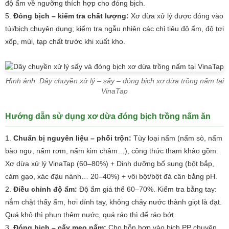
độ ẩm về ngưỡng thích hợp cho đóng bịch.
Đóng bịch – kiểm tra chất lượng:
Xơ dừa xử lý được đóng vào
túi/bịch chuyên dụng; kiểm tra ngẫu nhiên các chỉ tiêu độ ẩm, độ tơi
xốp, mùi, tạp chất trước khi xuất kho.
Hình ảnh: Dây chuyền xử lý – sấy – đóng bịch xơ dừa trồng nấm tại
VinaTap
Hướng dẫn sử dụng xơ dừa đóng bịch trồng nấm ăn
Chuẩn bị nguyên liệu – phối trộn:
Tùy loại nấm (nấm sò, nấm
bào ngư, nấm rơm, nấm kim châm…), công thức tham khảo gồm:
Xơ dừa xử lý VinaTap (60–80%) + Dinh dưỡng bổ sung (bột bắp,
cám gạo, xác đậu nành… 20–40%) + vôi bột/bột đá cân bằng pH.
Điều chỉnh độ ẩm:
Độ ẩm giá thể 60–70%. Kiểm tra bằng tay:
nắm chặt thấy ẩm, hơi dính tay, không chảy nước thành giọt là đạt.
Quá khô thì phun thêm nước, quá ráo thì để ráo bớt.
Đóng bịch – cấy meo nấm:
Cho hỗn hợp vào bịch PP chuyên