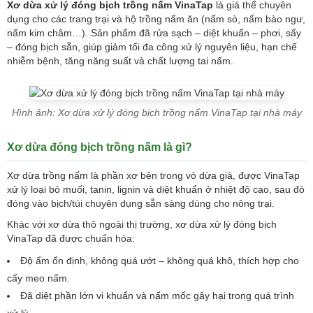
Xơ dừa xử lý đóng bịch trồng nấm VinaTap
là giá thể chuyên
dụng cho các trang trại và hộ trồng nấm ăn (nấm sò, nấm bào ngư,
nấm kim châm…). Sản phẩm đã rửa sạch – diệt khuẩn – phơi, sấy
– đóng bịch sẵn, giúp giảm tối đa công xử lý nguyên liệu, hạn chế
nhiễm bệnh, tăng năng suất và chất lượng tai nấm.
Hình ảnh: Xơ dừa xử lý đóng bịch trồng nấm VinaTap tại nhà máy
Xơ dừa đóng bịch trồng nấm là gì?
Xơ dừa trồng nấm là phần xơ bên trong vỏ dừa già, được VinaTap
xử lý loại bỏ muối, tanin, lignin và diệt khuẩn ở nhiệt độ cao, sau đó
đóng vào bịch/túi chuyên dụng sẵn sàng dùng cho nông trại.
Khác với xơ dừa thô ngoài thị trường, xơ dừa xử lý đóng bịch
VinaTap đã được chuẩn hóa:
Độ ẩm ổn định, không quá ướt – không quá khô, thích hợp cho
cấy meo nấm.
Đã diệt phần lớn vi khuẩn và nấm mốc gây hại trong quá trình