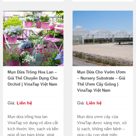
Mụn Dừa Trồng Hoa Lan –
Mụn Dừa Cho Vườn Ươm
Giá Thể Chuyên Dụng Cho
– Nursery Substrate – Giá
Orchid | VinaTap Việt Nam
Thể Ươm Cây Giống |
VinaTap Việt Nam
Giá:
Liên hệ
Giá:
Liên hệ
Mụn dừa trồng hoa lan
Mụn dừa ươm cây của
VinaTap sử dụng vỏ dừa cắt
VinaTap được sàng mịn, xử
kích thước lớn, sạch và bền
lý sạch, không nấm bệnh –
giúp rễ lan bám khỏe, phát
giúp cây con phát triển