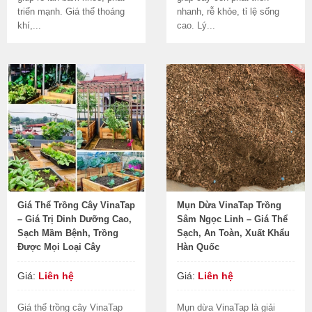
triển mạnh. Giá thể thoáng
nhanh, rễ khỏe, tỉ lệ sống
khí,...
cao. Lý...
Giá Thể Trồng Cây VinaTap
Mụn Dừa VinaTap Trồng
– Giá Trị Dinh Dưỡng Cao,
Sâm Ngọc Linh – Giá Thể
Sạch Mầm Bệnh, Trồng
Sạch, An Toàn, Xuất Khẩu
Được Mọi Loại Cây
Hàn Quốc
Giá:
Liên hệ
Giá:
Liên hệ
Giá thể trồng cây VinaTap
Mụn dừa VinaTap là giải