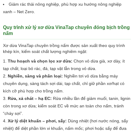
Giảm rác thải nông nghiệp, phù hợp xu hướng nông nghiệp
xanh – Net Zero.
Quy trình xử lý xơ dừa VinaTap chuyên đóng bịch trồng
nấm
Xơ dừa VinaTap chuyên trồng nấm được sản xuất theo quy trình
khép kín, kiểm soát chất lượng nghiêm ngặt:
Thu hoạch và chọn lọc xơ dừa:
Chọn vỏ dừa già, xơ dày, ít
tạp chất; loại bỏ rác, đá, tạp vật lẫn trong vỏ dừa.
Nghiền, sàng và phân loại:
Nghiền tơi vỏ dừa bằng máy
chuyên dụng, sàng tách sợi dài, tạp chất, chỉ giữ phần xơ/hạt có
kích cỡ phù hợp cho trồng nấm.
Rửa, xả chát – hạ EC:
Rửa nhiều lần để giảm muối, tanin, lignin
còn trong xơ dừa; kiểm soát EC về mức an toàn cho nấm, tránh
“cháy sợi”.
Xử lý diệt khuẩn – phơi, sấy:
Dùng nhiệt (hơi nước nóng, sấy
nhiệt) để diệt phần lớn vi khuẩn, nấm mốc; phơi hoặc sấy để đưa