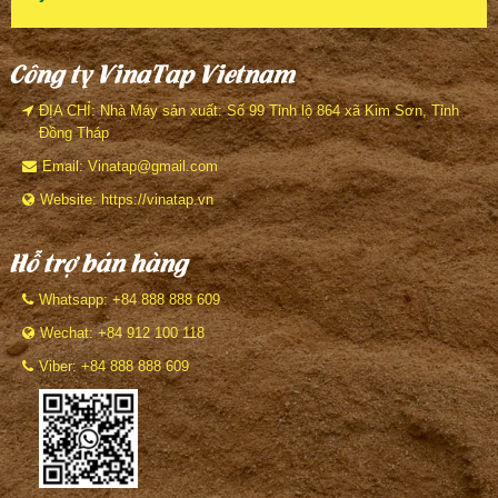
Công ty VinaTap Vietnam
ĐỊA CHỈ: Nhà Máy sản xuất: Số 99 Tỉnh lộ 864 xã Kim Sơn, Tỉnh
Đồng Tháp
Email: Vinatap@gmail.com
Website: https://vinatap.vn
Hỗ trợ bán hàng
Whatsapp: +84 888 888 609
Wechat: +84 912 100 118
Viber: +84 888 888 609