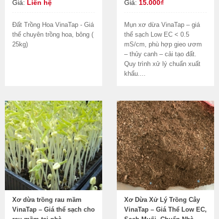
Giá:
Liên hệ
Giá:
15.000₫
Đất Trồng Hoa VinaTap - Giá
Mụn xơ dừa VinaTap – giá
thể chuyên trồng hoa, bông (
thể sạch Low EC < 0.5
25kg)
mS/cm, phù hợp gieo ươm
– thủy canh – cải tạo đất.
Quy trình xử lý chuẩn xuất
khẩu....
Xơ dừa trồng rau mầm
Xơ Dừa Xử Lý Trồng Cây
VinaTap – Giá thể sạch cho
VinaTap – Giá Thể Low EC,