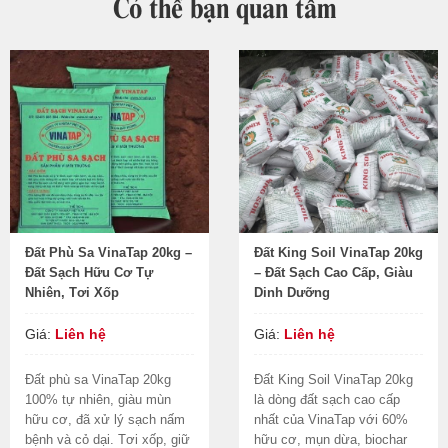
Có thể bạn quan tâm
Đất Phù Sa VinaTap 20kg –
Đất King Soil VinaTap 20kg
Đất Sạch Hữu Cơ Tự
– Đất Sạch Cao Cấp, Giàu
Nhiên, Tơi Xốp
Dinh Dưỡng
Giá:
Liên hệ
Giá:
Liên hệ
Đất phù sa VinaTap 20kg
Đất King Soil VinaTap 20kg
100% tự nhiên, giàu mùn
là dòng đất sạch cao cấp
hữu cơ, đã xử lý sạch nấm
nhất của VinaTap với 60%
bệnh và cỏ dại. Tơi xốp, giữ
hữu cơ, mụn dừa, biochar