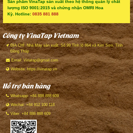
Sản phẩm VinaTap sản xuất theo hệ thống quản lý chất
lượng ISO 9001:2015 và chứng nhận OMRI Hoa
Kỳ. Hotline:
0835 881 888
Công ty VinaTap Vietnam
ĐỊA CHỈ: Nhà Máy sản xuất: Số 99 Tỉnh lộ 864 xã Kim Sơn, Tỉnh
Đồng Tháp
Email: Vinatap@gmail.com
Website: https://vinatap.vn
Hỗ trợ bán hàng
Whatsapp: +84 888 888 609
Wechat: +84 912 100 118
Viber: +84 888 888 609