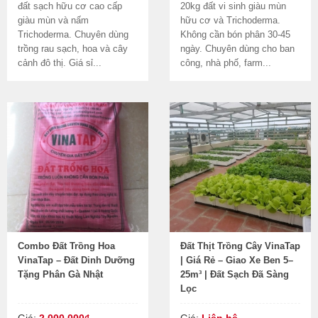
đất sạch hữu cơ cao cấp
20kg đất vi sinh giàu mùn
giàu mùn và nấm
hữu cơ và Trichoderma.
Trichoderma. Chuyên dùng
Không cần bón phân 30-45
trồng rau sạch, hoa và cây
ngày. Chuyên dùng cho ban
cảnh đô thị. Giá sỉ...
công, nhà phố, farm...
Combo Đất Trồng Hoa
Đất Thịt Trồng Cây VinaTap
VinaTap – Đất Dinh Dưỡng
| Giá Rẻ – Giao Xe Ben 5–
Tặng Phân Gà Nhật
25m³ | Đất Sạch Đã Sàng
Lọc
Giá:
2.000.000₫
Giá:
Liên hệ