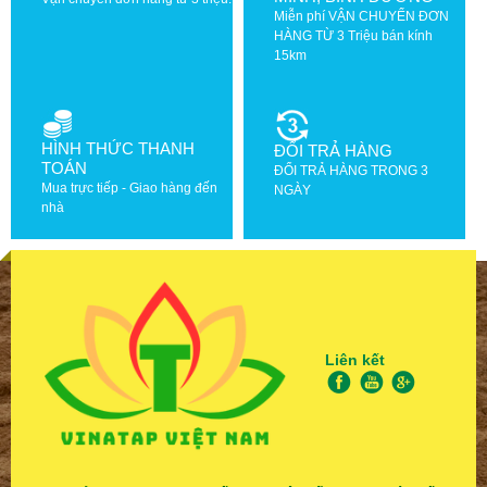
Miễn phí VẬN CHUYỂN ĐƠN
HÀNG TỪ 3 Triệu bán kính
15km
HÌNH THỨC THANH
ĐỔI TRẢ HÀNG
TOÁN
ĐỔI TRẢ HÀNG TRONG 3
Mua trực tiếp - Giao hàng đến
NGÀY
nhà
Liên kết