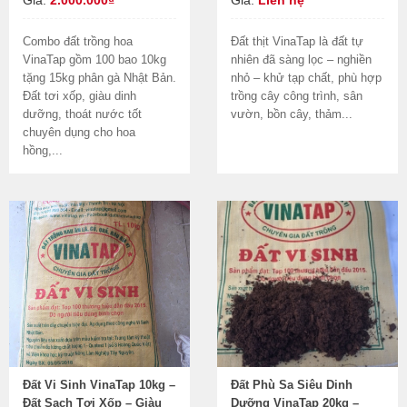
Combo đất trồng hoa
Đất thịt VinaTap là đất tự
VinaTap gồm 100 bao 10kg
nhiên đã sàng lọc – nghiền
tặng 15kg phân gà Nhật Bản.
nhỏ – khử tạp chất, phù hợp
Đất tơi xốp, giàu dinh
trồng cây công trình, sân
dưỡng, thoát nước tốt
vườn, bồn cây, thảm...
chuyên dụng cho hoa
hồng,...
Đất Vi Sinh VinaTap 10kg –
Đất Phù Sa Siêu Dinh
Đất Sạch Tơi Xốp – Giàu
Dưỡng VinaTap 20kg –