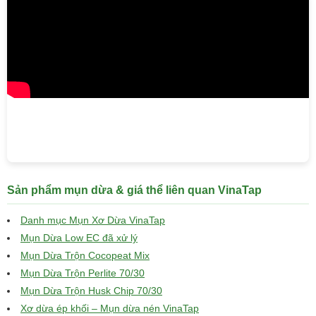
Sản phẩm mụn dừa & giá thể liên quan VinaTap
Danh mục Mụn Xơ Dừa VinaTap
Mụn Dừa Low EC đã xử lý
Mụn Dừa Trộn Cocopeat Mix
Mụn Dừa Trộn Perlite 70/30
Mụn Dừa Trộn Husk Chip 70/30
Xơ dừa ép khối – Mụn dừa nén VinaTap