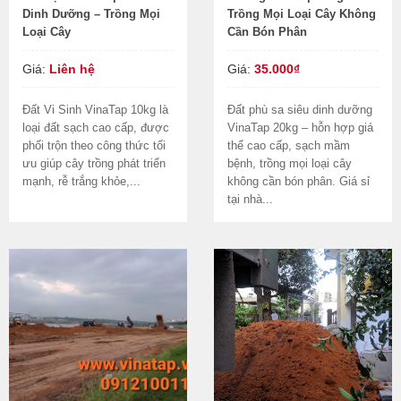
Dinh Dưỡng – Trồng Mọi
Trồng Mọi Loại Cây Không
Loại Cây
Cần Bón Phân
Giá:
Liên hệ
Giá:
35.000₫
Đất Vi Sinh VinaTap 10kg là
Đất phù sa siêu dinh dưỡng
loại đất sạch cao cấp, được
VinaTap 20kg – hỗn hợp giá
phối trộn theo công thức tối
thể cao cấp, sạch mầm
ưu giúp cây trồng phát triển
bệnh, trồng mọi loại cây
mạnh, rễ trắng khỏe,...
không cần bón phân. Giá sỉ
tại nhà...