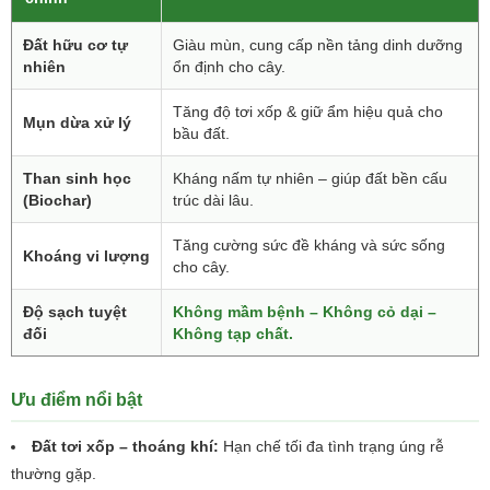
Đất hữu cơ tự
Giàu mùn, cung cấp nền tảng dinh dưỡng
nhiên
ổn định cho cây.
Tăng độ tơi xốp & giữ ẩm hiệu quả cho
Mụn dừa xử lý
bầu đất.
Than sinh học
Kháng nấm tự nhiên – giúp đất bền cấu
(Biochar)
trúc dài lâu.
Tăng cường sức đề kháng và sức sống
Khoáng vi lượng
cho cây.
Độ sạch tuyệt
Không mầm bệnh – Không cỏ dại –
đối
Không tạp chất.
Ưu điểm nổi bật
Đất tơi xốp – thoáng khí:
Hạn chế tối đa tình trạng úng rễ
thường gặp.