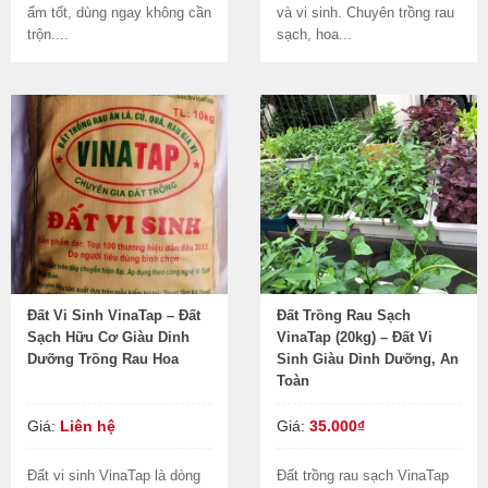
ẩm tốt, dùng ngay không cần
và vi sinh. Chuyên trồng rau
trộn....
sạch, hoa...
Đất Vi Sinh VinaTap – Đất
Đất Trồng Rau Sạch
Sạch Hữu Cơ Giàu Dinh
VinaTap (20kg) – Đất Vi
Dưỡng Trồng Rau Hoa
Sinh Giàu Dinh Dưỡng, An
Toàn
Giá:
Liên hệ
Giá:
35.000₫
Đất vi sinh VinaTap là dòng
Đất trồng rau sạch VinaTap