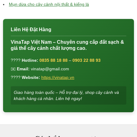
Mụn dừa cho cây cảnh nội thất & kiểng lá
Liên Hệ Đặt Hàng
VinaTap Việt Nam – Chuyên cung cấp đất sạch &
giá thể cây cảnh chất lượng cao.
????
Hotline:
0835 88 18 88
–
0903 22 88 93
✉️
Email:
vinatap@gmail.com
????
Website:
https://vinatap.vn
Giao hàng toàn quốc – Hỗ trợ đại lý, shop cây cảnh và
khách hàng cá nhân. Liên hệ ngay!