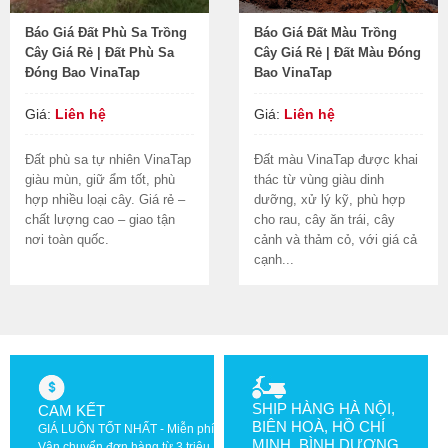
Báo Giá Đất Phù Sa Trồng
Báo Giá Đất Màu Trồng
Cây Giá Rẻ | Đất Phù Sa
Cây Giá Rẻ | Đất Màu Đóng
Đóng Bao VinaTap
Bao VinaTap
Giá:
Liên hệ
Giá:
Liên hệ
Đất phù sa tự nhiên VinaTap
Đất màu VinaTap được khai
giàu mùn, giữ ẩm tốt, phù
thác từ vùng giàu dinh
hợp nhiều loại cây. Giá rẻ –
dưỡng, xử lý kỹ, phù hợp
chất lượng cao – giao tận
cho rau, cây ăn trái, cây
nơi toàn quốc.
cảnh và thảm cỏ, với giá cả
cạnh...
SHIP HÀNG HÀ NỘI,
CAM KẾT
BIÊN HOÀ, HỒ CHÍ
GIÁ LUÔN TỐT NHẤT - Miễn phí
MINH, BÌNH DƯƠNG
Vận chuyển đơn hàng từ 3 triệu.