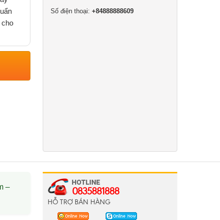
huẩn
Số điện thoại:
+84888888609
à cho
m –
0835881888
HỖ TRỢ BÁN HÀNG