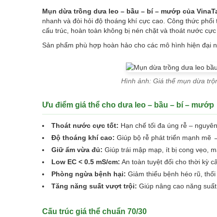
Mụn dừa trồng dưa leo – bầu – bí – mướp của VinaT
nhanh và đòi hỏi độ thoáng khí cực cao. Công thức phối
cấu trúc, hoàn toàn không bị nén chặt và thoát nước cực 
Sản phẩm phù hợp hoàn hảo cho các mô hình hiện đại như
Hình ảnh: Giá thể mụn dừa trộ
Ưu điểm giá thể cho dưa leo – bầu – bí – mướp
Thoát nước cực tốt:
Hạn chế tối đa úng rễ – nguyên
Độ thoáng khí cao:
Giúp bộ rễ phát triển mạnh mẽ → 
Giữ ẩm vừa đủ:
Giúp trái mập mạp, ít bị cong vẹo, 
Low EC < 0.5 mS/cm:
An toàn tuyệt đối cho thời kỳ c
Phòng ngừa bệnh hại:
Giảm thiểu bệnh héo rũ, thối
Tăng năng suất vượt trội:
Giúp nâng cao năng suất 
Cấu trúc giá thể chuẩn 70/30