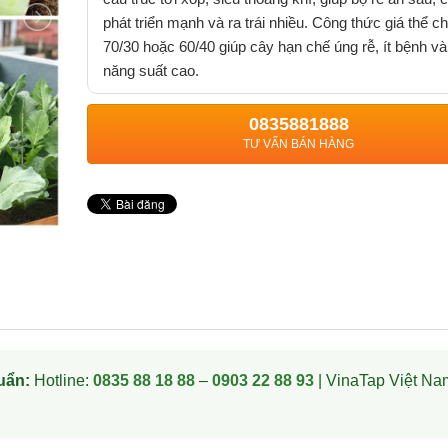
phát triển mạnh và ra trái nhiều. Công thức giá thể c
70/30 hoặc 60/40 giúp cây hạn chế úng rễ, ít bệnh v
năng suất cao.
0835881888
TƯ VẤN BÁN HÀNG
uẩn:
Hotline:
0835 88 18 88
–
0903 22 88 93
| VinaTap Việt Na