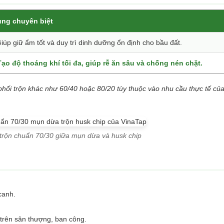
ụng chuyên biệt
úp giữ ẩm tốt và duy trì dinh dưỡng ổn định cho bầu đất.
ạo độ thoáng khí tối đa, giúp rễ ăn sâu và chống nén chặt.
phối trộn khác như 60/40 hoặc 80/20 tùy thuộc vào nhu cầu thực tế củ
 trộn chuẩn 70/30 giữa mụn dừa và husk chip
canh.
trên sân thượng, ban công.