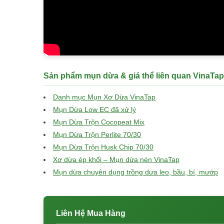
Sản phẩm mụn dừa & giá thể liên quan VinaTap
Danh mục Mụn Xơ Dừa VinaTap
Mụn Dừa Low EC đã xử lý
Mụn Dừa Trộn Cocopeat Mix
Mụn Dừa Trộn Perlite 70/30
Mụn Dừa Trộn Husk Chip 70/30
Xơ dừa ép khối – Mụn dừa nén VinaTap
Mụn dừa chuyên dụng trồng dưa leo, bầu, bí, mướp
Liên Hệ Mua Hàng