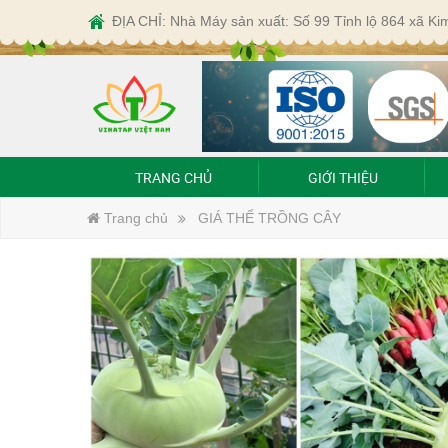
ĐỊA CHỈ: Nhà Máy sản xuất: Số 99 Tỉnh lộ 864 xã K
TRANG CHỦ
GIỚI THIỆU
Trang chủ
GIÁ THỂ TRỒNG CÂY