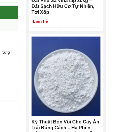
Đất Phù Sa VinaTap 20kg –
Đất Sạch Hữu Cơ Tự Nhiên,
Tơi Xốp
Liên hệ
a từng
Kỹ Thuật Bón Vôi Cho Cây Ăn
Trái Đúng Cách – Hạ Phèn,