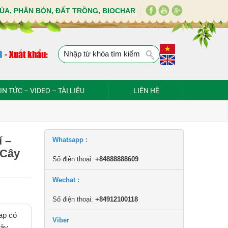
ÙA, PHÂN BÓN, ĐẤT TRỒNG, BIOCHAR
8
-
Xuất khẩu:
IN TỨC – VIDEO – TÀI LIỆU
LIÊN HỆ
 –
Whatsapp :
 Cây
Số điện thoại:
+84888888609
Wechat :
Số điện thoại:
+84912100118
ap có
Viber
cây