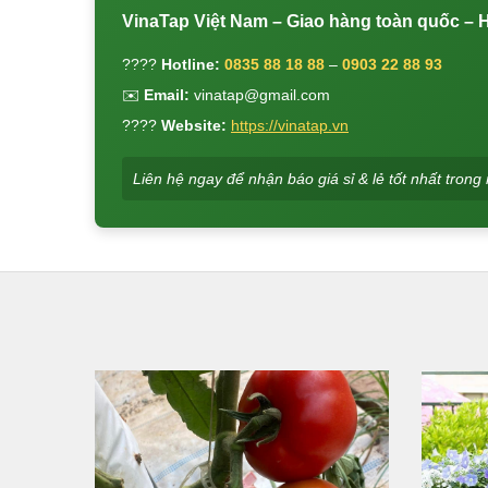
VinaTap Việt Nam – Giao hàng toàn quốc – Hỗ 
????
Hotline:
0835 88 18 88
–
0903 22 88 93
✉️
Email:
vinatap@gmail.com
????
Website:
https://vinatap.vn
Liên hệ ngay để nhận báo giá sỉ & lẻ tốt nhất tron