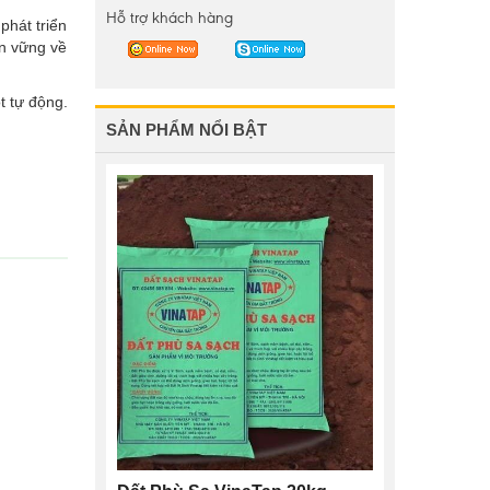
Hỗ trợ khách hàng
phát triển
ền vững về
t tự động.
SẢN PHẨM NỔI BẬT