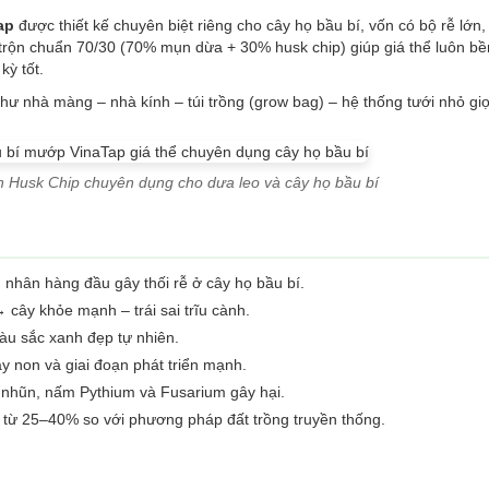
ap
được thiết kế chuyên biệt riêng cho cây họ bầu bí, vốn có bộ rễ lớn, 
 trộn chuẩn 70/30 (70% mụn dừa + 30% husk chip) giúp giá thể luôn b
kỳ tốt.
 nhà màng – nhà kính – túi trồng (grow bag) – hệ thống tưới nhỏ giọ
n Husk Chip chuyên dụng cho dưa leo và cây họ bầu bí
 nhân hàng đầu gây thối rễ ở cây họ bầu bí.
cây khỏe mạnh – trái sai trĩu cành.
màu sắc xanh đẹp tự nhiên.
ây non và giai đoạn phát triển mạnh.
 nhũn, nấm Pythium và Fusarium gây hại.
từ 25–40% so với phương pháp đất trồng truyền thống.