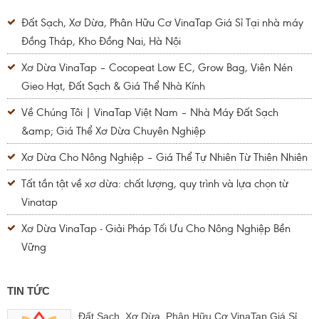
Đất Sạch, Xơ Dừa, Phân Hữu Cơ VinaTap Giá Sỉ Tại nhà máy
Đồng Tháp, Kho Đồng Nai, Hà Nội
Xơ Dừa VinaTap – Cocopeat Low EC, Grow Bag, Viên Nén
Gieo Hạt, Đất Sạch & Giá Thể Nhà Kính
Về Chúng Tôi | VinaTap Việt Nam – Nhà Máy Đất Sạch
&amp; Giá Thể Xơ Dừa Chuyên Nghiệp
Xơ Dừa Cho Nông Nghiệp – Giá Thể Tự Nhiên Từ Thiên Nhiên
Tất tần tật về xơ dừa: chất lượng, quy trình và lựa chọn từ
Vinatap
Xơ Dừa VinaTap - Giải Pháp Tối Ưu Cho Nông Nghiệp Bền
Vững
TIN TỨC
Đất Sạch, Xơ Dừa, Phân Hữu Cơ VinaTap Giá Sỉ