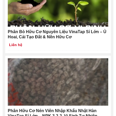
Phân Bò Hữu Cơ Nguyên Liệu VinaTap Sỉ Lớn – Ủ
Hoai, Cải Tạo Đất & Nền Hữu Cơ
Liên hệ
Phân Hữu Cơ Nén Viên Nhập Khẩu Nhật Hàn
VinaTap Sỉ Lớn – NPK 3-2-2, Vi Sinh Tự Nhiên