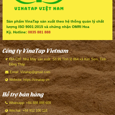
Sản phẩm VinaTap sản xuất theo hệ thống quản lý chất
lượng ISO 9001:2015 và chứng nhận OMRI Hoa
Kỳ. Hotline:
0835 881 888
Công ty VinaTap Vietnam
ĐỊA CHỈ: Nhà Máy sản xuất: Số 99 Tỉnh lộ 864 xã Kim Sơn, Tỉnh
Đồng Tháp
Email: Vinatap@gmail.com
Website: https://vinatap.vn
Hỗ trợ bán hàng
Whatsapp: +84 888 888 609
Wechat: +84 912 100 118